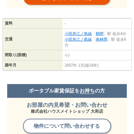
賃料
-
小田急江ノ島線
「
鶴間
」駅 徒歩4分
交通
小田急江ノ島線
「
南林間
」駅 徒歩6
分
間取り(面積)
-(-)
築年月
2007年 1月(築19年)
ポータブル家賃保証を
お持ち
の方
お部屋の内見希望・お問い合わせ
株式会社ハウスメイトショップ 大和店
物件について問い合わせする