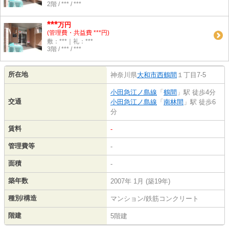
2階 / *** / ***
***
万円
(管理費・共益費 ***円)
敷：***｜礼：***
3階 / *** / ***
所在地
神奈川県
大和市
西鶴間
１丁目7-5
小田急江ノ島線
「
鶴間
」駅 徒歩4分
交通
小田急江ノ島線
「
南林間
」駅 徒歩6
分
賃料
-
管理費等
-
面積
-
築年数
2007年 1月 (築19年)
種別/構造
マンション/鉄筋コンクリート
階建
5階建