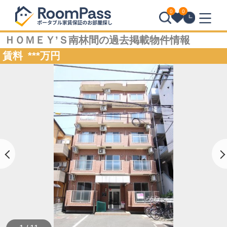
0
0
ＨＯＭＥＹ’Ｓ南林間の過去掲載物件情報
賃料
***
万円