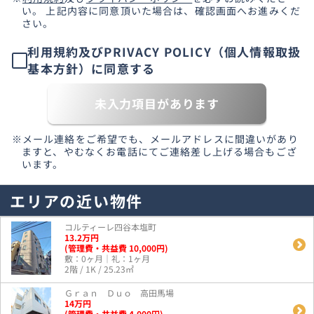
い。 上記内容に同意頂いた場合は、確認画面へお進みくだ
さい。
利用規約及びPRIVACY POLICY（個人情報取扱
基本方針）に同意する
未入力項目があります
※メール連絡をご希望でも、メールアドレスに間違いがあり
ますと、やむなくお電話にてご連絡差し上げる場合もござ
います。
エリアの近い物件
コルティーレ四谷本塩町
13.2
万
円
(管理費・共益費 10,000円)
敷：0ヶ月｜礼：1ヶ月
2階 / 1K / 25.23㎡
Ｇｒａｎ Ｄｕｏ 高田馬場
14
万
円
(管理費・共益費 4,000円)