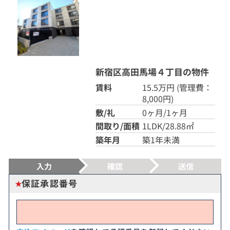
新宿区高田馬場４丁目の物件
賃料
15.5万円
(管理費：
8,000円)
敷/礼
0ヶ月/1ヶ月
間取り/面積
1LDK/28.88㎡
築年月
築1年未満
入力
確認
送信
保証承認番号