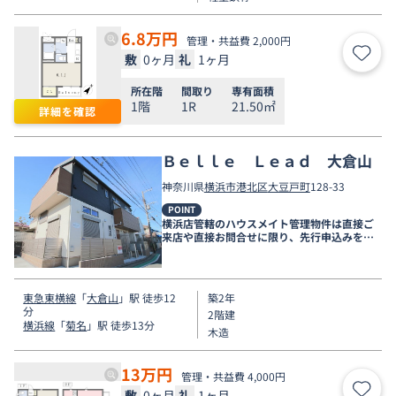
6.8
万円
管理・共益費 2,000円
敷
0ヶ月
礼
1ヶ月
お気
所在階
間取り
専有面積
1階
1R
21.50㎡
詳細を確認
Ｂｅｌｌｅ Ｌｅａｄ 大倉山
神奈川県
横浜市港北区
大豆戸町
128-33
POINT
横浜店管轄のハウスメイト管理物件は直接ご
来店や直接お問合せに限り、先行申込みを受
け付けております！
東急東横線
「
大倉山
」駅 徒歩12
築2年
分
2階建
横浜線
「
菊名
」駅 徒歩13分
木造
13
万円
管理・共益費 4,000円
敷
0ヶ月
礼
1ヶ月