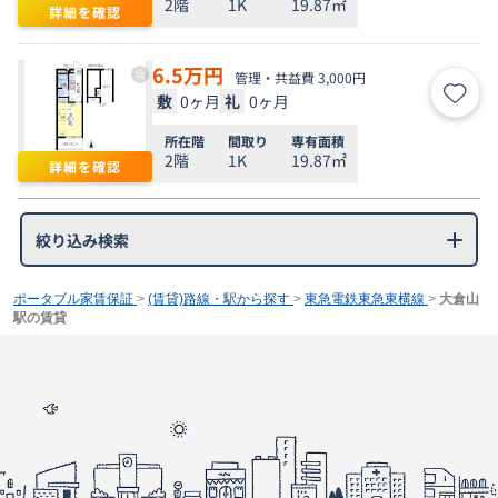
2階
1K
19.87㎡
詳細を確認
6.5
万円
管理・共益費 3,000円
敷
0ヶ月
礼
0ヶ月
お気
所在階
間取り
専有面積
2階
1K
19.87㎡
詳細を確認
絞り込み検索
ポータブル家賃保証
>
(賃貸)路線・駅から探す
>
東急電鉄東急東横線
>
大倉山
駅の賃貸