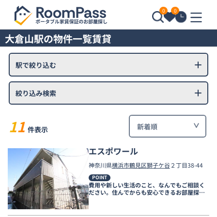
0
0
大倉山駅の物件一覧賃貸
駅で絞り込む
絞り込み検索
11
件表示
エスポワール
神奈川県
横浜市鶴見区
獅子ケ谷
２丁目38-44
POINT
費用や新しい生活のこと、なんでもご相談く
ださい。住んでからも安心できるお部屋探し
をお手伝いします！