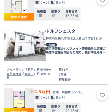
敷
0ヶ月
礼
0ヶ月
お気
所在階
間取り
専有面積
1階
1R
16.56㎡
詳細を確認
ドルフシェスタ
神奈川県
横浜市港北区
大倉山
７丁目11-10
POINT
横浜店管轄のハウスメイト管理物件は直接ご
来店や直接お問合せに限り、先行申込みを受
け付けております！
ブルーライン
「
新羽
」駅 徒歩9分
築31年
東急東横線
「
大倉山
」駅 徒歩18
2階建
分
軽量鉄骨
4.5
万円
管理・共益費 3,500円
敷
0ヶ月
礼
0ヶ月
お気
所在階
間取り
専有面積
1階
1K
20.46㎡
詳細を確認