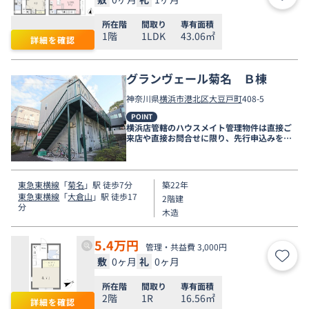
お気
所在階
間取り
専有面積
1階
1LDK
43.06㎡
詳細を確認
グランヴェール菊名 Ｂ棟
神奈川県
横浜市港北区
大豆戸町
408-5
POINT
横浜店管轄のハウスメイト管理物件は直接ご
来店や直接お問合せに限り、先行申込みを受
け付けております！
東急東横線
「
菊名
」駅 徒歩7分
築22年
東急東横線
「
大倉山
」駅 徒歩17
2階建
分
木造
5.4
万円
管理・共益費 3,000円
敷
0ヶ月
礼
0ヶ月
お気
所在階
間取り
専有面積
2階
1R
16.56㎡
詳細を確認