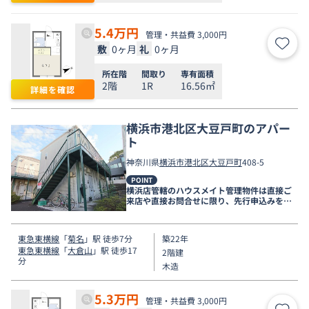
5.4
万円
管理・共益費 3,000円
敷
0ヶ月
礼
0ヶ月
お気
所在階
間取り
専有面積
2階
1R
16.56㎡
詳細を確認
横浜市港北区大豆戸町のアパー
ト
神奈川県
横浜市港北区
大豆戸町
408-5
POINT
横浜店管轄のハウスメイト管理物件は直接ご
来店や直接お問合せに限り、先行申込みを受
け付けております！
東急東横線
「
菊名
」駅 徒歩7分
築22年
東急東横線
「
大倉山
」駅 徒歩17
2階建
分
木造
5.3
万円
管理・共益費 3,000円