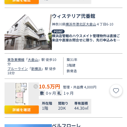
ウィステリア弐番館
神奈川県
横浜市港北区
大倉山
４丁目6-10
POINT
横浜店管轄のハウスメイト管理物件は直接ご
来店や直接お問合せに限り、先行申込みを受
け付けております！
東急東横線
「
大倉山
」駅 徒歩10
築31年
分
3階建
ブルーライン
「
新横浜
」駅 徒歩
鉄骨造
18分
10.5
万円
管理・共益費 4,000円
敷
0ヶ月
礼
1ヶ月
お気
所在階
間取り
専有面積
1階
2DK
44.30㎡
詳細を確認
ベルフローレ