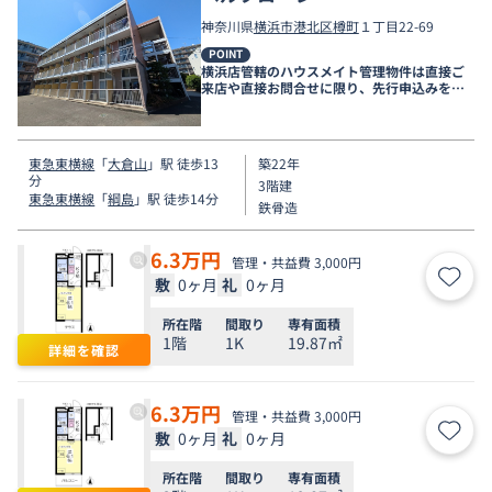
神奈川県
横浜市港北区
樽町
１丁目22-69
POINT
横浜店管轄のハウスメイト管理物件は直接ご
来店や直接お問合せに限り、先行申込みを受
け付けております！
東急東横線
「
大倉山
」駅 徒歩13
築22年
分
3階建
東急東横線
「
綱島
」駅 徒歩14分
鉄骨造
6.3
万円
管理・共益費 3,000円
敷
0ヶ月
礼
0ヶ月
お気
所在階
間取り
専有面積
1階
1K
19.87㎡
詳細を確認
6.3
万円
管理・共益費 3,000円
敷
0ヶ月
礼
0ヶ月
お気
所在階
間取り
専有面積