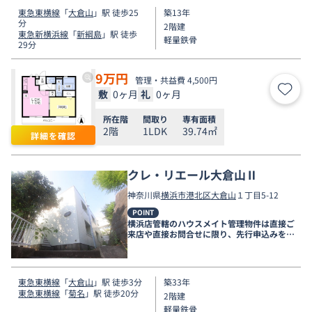
東急東横線
「
大倉山
」駅 徒歩25
築13年
分
2階建
東急新横浜線
「
新綱島
」駅 徒歩
軽量鉄骨
29分
9
万円
管理・共益費 4,500円
敷
0ヶ月
礼
0ヶ月
お気
所在階
間取り
専有面積
2階
1LDK
39.74㎡
詳細を確認
クレ・リエール大倉山Ⅱ
神奈川県
横浜市港北区
大倉山
１丁目5-12
POINT
横浜店管轄のハウスメイト管理物件は直接ご
来店や直接お問合せに限り、先行申込みを受
け付けております！
東急東横線
「
大倉山
」駅 徒歩3分
築33年
東急東横線
「
菊名
」駅 徒歩20分
2階建
軽量鉄骨