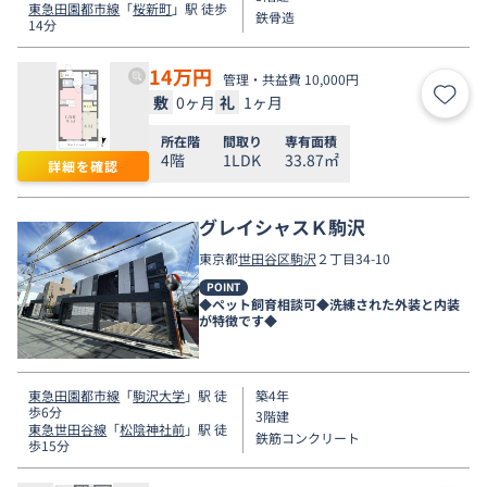
東急田園都市線
「
桜新町
」駅 徒歩
鉄骨造
14分
14
万円
管理・共益費 10,000円
敷
0ヶ月
礼
1ヶ月
お気
所在階
間取り
専有面積
4階
1LDK
33.87㎡
詳細を確認
グレイシャスＫ駒沢
東京都
世田谷区
駒沢
２丁目34-10
POINT
◆ペット飼育相談可◆洗練された外装と内装
が特徴です◆
東急田園都市線
「
駒沢大学
」駅 徒
築4年
歩6分
3階建
東急世田谷線
「
松陰神社前
」駅 徒
鉄筋コンクリート
歩15分