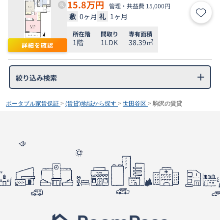
15.8
万円
管理・共益費 15,000円
敷
0ヶ月
礼
1ヶ月
お気
所在階
間取り
専有面積
1階
1LDK
38.39㎡
詳細を確認
絞り込み検索
ポータブル家賃保証
>
(賃貸)地域から探す
>
世田谷区
>
駒沢の賃貸