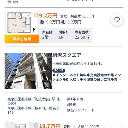
歩14分
9.2
万円
管理・共益費 5,000円
敷
9.2万円
礼
9.2万円
お気
所在階
間取り
専有面積
2階
1R
22.50㎡
詳細を確認
駒沢スクエア
東京都
世田谷区
駒沢
４丁目18-15
POINT
◆インターネット無料◆充実設備の新築マン
ション◆即入居可◆利便性の良い立地◆お申
込付中◆
東急田園都市線
「
駒沢大学
」駅 徒
築1年未満
歩6分
8階建
東急田園都市線
「
桜新町
」駅 徒歩
鉄筋コンクリート
14分
19.7
万円
管理・共益費 11,000円