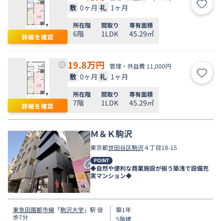
敷
0ヶ月
礼
1ヶ月
お気
所在階
間取り
専有面積
6階
1LDK
45.29㎡
詳細を確認
19.8
万円
管理・共益費 11,000円
敷
0ヶ月
礼
1ヶ月
お気
所在階
間取り
専有面積
7階
1LDK
45.29㎡
詳細を確認
Ｍ＆Ｋ駒沢
東京都
世田谷区
駒沢
４丁目18-15
POINT
◆自然や便利な商業施設が揃う築浅で設備充
実マンション◆
東急田園都市線
「
駒沢大学
」駅 徒
築1年
歩7分
5階建