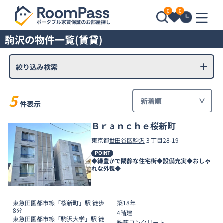
0
0
駒沢の物件一覧(賃貸)
絞り込み検索
5
件表示
Ｂｒａｎｃｈｅ桜新町
東京都
世田谷区
駒沢
３丁目28-19
POINT
◆緑豊かで閑静な住宅街◆設備充実◆おしゃ
れな外観◆
東急田園都市線
「
桜新町
」駅 徒歩
築18年
8分
4階建
東急田園都市線
「
駒沢大学
」駅 徒
鉄筋コンクリート