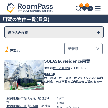
0
0
用賀の物件一覧(賃貸)
絞り込み検索
1
件表示
SOLASIA residence用賀
東京都
世田谷区
用賀
２丁目30-17
POINT
WEB相談・WEB内見・オンラインでのご契約
に対応！来店不要でご内見からご契約まで可
能です！初期費用（一部）クレジット決済対
応。詳細はお問い合わせください♪
東急田園都市線
「
用賀
」駅 徒歩4
築2年
分
4階建
東急田園都市線
「
桜新町
」駅 徒歩
鉄筋コンクリート