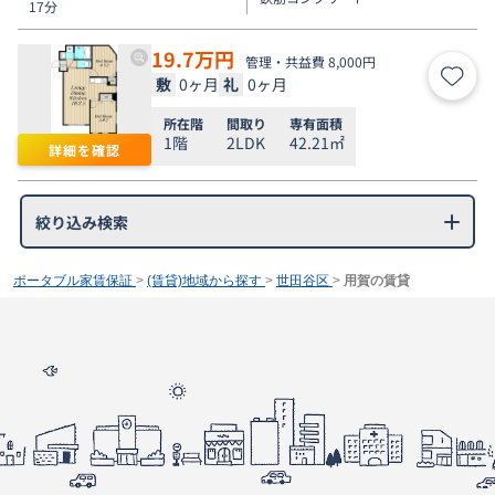
17分
19.7
万円
管理・共益費 8,000円
敷
0ヶ月
礼
0ヶ月
お気
所在階
間取り
専有面積
1階
2LDK
42.21㎡
詳細を確認
絞り込み検索
ポータブル家賃保証
>
(賃貸)地域から探す
>
世田谷区
>
用賀の賃貸