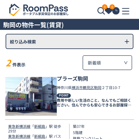
0
0
駒岡の物件一覧(賃貸)
絞り込み検索
2
件表示
プラーズ駒岡
神奈川県
横浜市鶴見区
駒岡
２丁目10-7
POINT
費用や新しい生活のこと、なんでもご相談く
ださい。住んでからも安心できるお部屋探し
をお手伝いします！
東急新横浜線
「
新綱島
」駅 徒歩
築37年
29分
5階建
東急新横浜線
「
新綱島
」駅 バス
鉄筋コンクリート