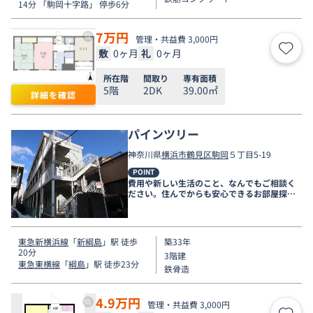
14分 「駒岡十字路」 停歩6分
7
万円
管理・共益費 3,000円
敷
0ヶ月
礼
0ヶ月
お気
所在階
間取り
専有面積
5階
2DK
39.00㎡
詳細を確認
パインツリー
神奈川県
横浜市鶴見区
駒岡
５丁目5-19
POINT
費用や新しい生活のこと、なんでもご相談く
ださい。住んでからも安心できるお部屋探し
をお手伝いします！
東急新横浜線
「
新綱島
」駅 徒歩
築33年
20分
3階建
東急東横線
「
綱島
」駅 徒歩23分
鉄骨造
4.9
万円
管理・共益費 3,000円