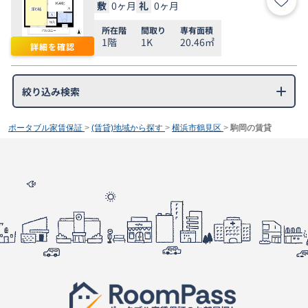
敷
0ヶ月
礼
0ヶ月
お気
所在階
間取り
専有面積
1階
1K
20.46㎡
詳細を確認
絞り込み検索
ポータブル家賃保証
>
(賃貸)地域から探す
>
横浜市鶴見区
>
駒岡の賃貸