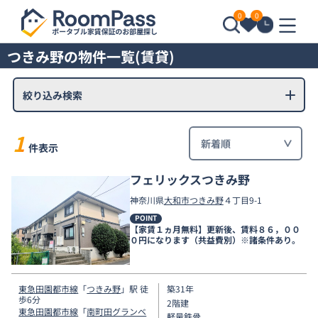
0
0
つきみ野の物件一覧(賃貸)
絞り込み検索
1
件表示
フェリックスつきみ野
神奈川県
大和市
つきみ野
４丁目9-1
POINT
【家賃１ヵ月無料】更新後、賃料８６，００
０円になります（共益費別）※諸条件あり。
東急田園都市線
「
つきみ野
」駅 徒
築31年
歩6分
2階建
東急田園都市線
「
南町田グランベ
軽量鉄骨