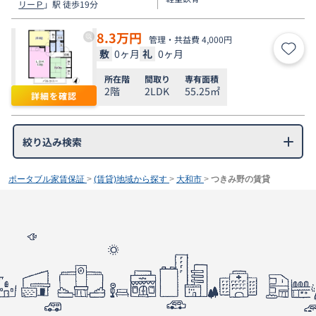
リーＰ
」駅 徒歩19分
8.3
万円
管理・共益費 4,000円
敷
0ヶ月
礼
0ヶ月
お気
所在階
間取り
専有面積
2階
2LDK
55.25㎡
詳細を確認
絞り込み検索
ポータブル家賃保証
>
(賃貸)地域から探す
>
大和市
>
つきみ野の賃貸