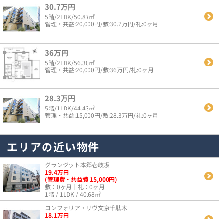
30.7万円
5階/2LDK/50.87㎡
管理・共益:20,000円/敷:30.7万円/礼:0ヶ月
36万円
5階/2LDK/56.30㎡
管理・共益:20,000円/敷:36万円/礼:0ヶ月
28.3万円
5階/1LDK/44.43㎡
管理・共益:15,000円/敷:28.3万円/礼:0ヶ月
エリアの近い物件
グランジット本郷壱岐坂
19.4
万
円
(管理費・共益費 15,000円)
敷：0ヶ月｜礼：0ヶ月
1階 / 1LDK / 40.68㎡
コンフォリア・リヴ文京千駄木
18.1
万
円