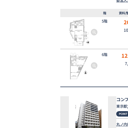
都営大
階
賃料/
5階
2
1
6階
12
7
コン
東京都
丸ノ内