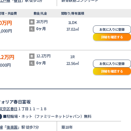
江戸線
「
春日
」駅 徒歩1分
鉄骨鉄筋コンクリート
管理・共益費
敷金/礼金
間取り/専有面積
0
万円
20万円
敷
1LDK
0ヶ月
37.02㎡
礼
お気に入りに登録
0,000円
詳細を確認する
.2
万円
12.2万円
敷
1R
0ヶ月
22.56㎡
礼
お気に入りに登録
,000円
詳細を確認する
フォリア春日富坂
文京区
春日
１丁目１１－１８
■駐輪場・ネット（ファミリーネットジャパン）無料
線
「
後楽園
」駅 徒歩7分
築18年