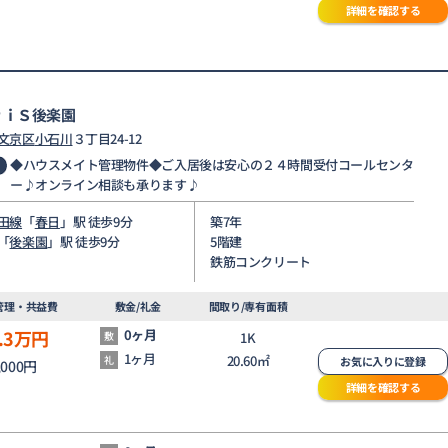
詳細を確認する
ＰｉＳ後楽園
文京区
小石川
３丁目24-12
◆ハウスメイト管理物件◆ご入居後は安心の２４時間受付コールセンタ
ー♪オンライン相談も承ります♪
田線
「
春日
」駅 徒歩9分
築7年
「
後楽園
」駅 徒歩9分
5階建
鉄筋コンクリート
管理・共益費
敷金/礼金
間取り/専有面積
.3
万円
0ヶ月
敷
1K
1ヶ月
20.60㎡
礼
お気に入りに登録
,000円
詳細を確認する