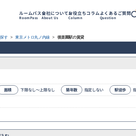
ルームパス
会社について
お役立ちコラム
よくあるご質問
RoomPass
About Us
Column
Question
ら探す
>
東京メトロ丸ノ内線
>
後楽園駅の賃貸
面積
下限なし～上限なし
築年数
指定しない
駅徒歩
込む