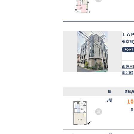
ＬＡ
東京都
都営三
南北線
階
賃料/
3階
10
6