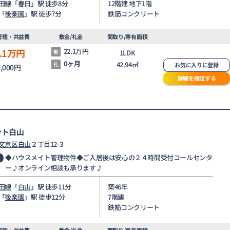
田線
「
春日
」駅 徒歩8分
12階建 地下1階
「
後楽園
」駅 徒歩7分
鉄筋コンクリート
管理・共益費
敷金/礼金
間取り/専有面積
.1
万円
22.1万円
敷
1LDK
0ヶ月
42.94㎡
礼
お気に入りに登録
0,000円
詳細を確認する
ント白山
文京区
白山
２丁目12-3
◆ハウスメイト管理物件◆ご入居後は安心の２４時間受付コールセンタ
ー♪オンライン相談も承ります♪
田線
「
白山
」駅 徒歩11分
築46年
「
後楽園
」駅 徒歩12分
7階建
鉄筋コンクリート
管理・共益費
敷金/礼金
間取り/専有面積