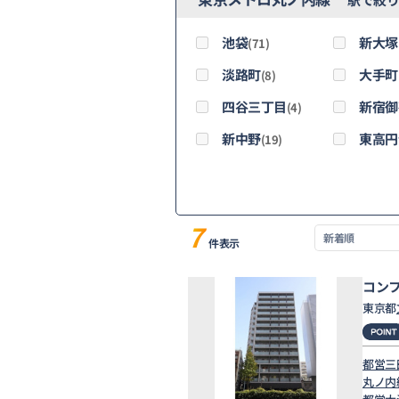
池袋
新大塚
(71)
淡路町
大手町
(8)
四谷三丁目
新宿御
(4)
新中野
東高円
(19)
7
件表示
コン
東京都
都営三
丸ノ内