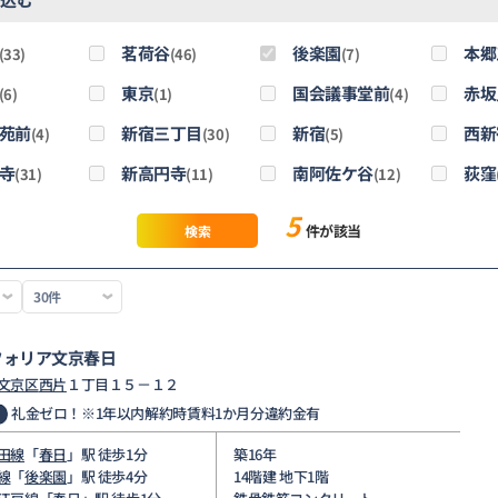
茗荷谷
後楽園
本郷
(33)
(46)
(7)
東京
国会議事堂前
赤坂
(6)
(1)
(4)
苑前
新宿三丁目
新宿
西新
(4)
(30)
(5)
寺
新高円寺
南阿佐ケ谷
荻窪
(31)
(11)
(12)
5
件が該当
検索
フォリア文京春日
文京区
西片
１丁目１５－１２
礼金ゼロ！※1年以内解約時賃料1か月分違約金有
田線
「
春日
」駅 徒歩1分
築16年
線
「
後楽園
」駅 徒歩4分
14階建 地下1階