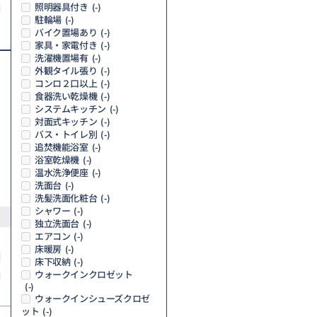
照明器具付き
(-)
駐輪場
(-)
バイク置場あり
(-)
家具・家電付き
(-)
洗濯機置場有
(-)
外観タイル張り
(-)
コンロ２口以上
(-)
食器洗い乾燥機
(-)
システムキッチン
(-)
対面式キッチン
(-)
バス・トイレ別
(-)
追焚機能浴室
(-)
浴室乾燥機
(-)
温水洗浄便座
(-)
洗面台
(-)
洗髪洗面化粧台
(-)
シャワー
(-)
独立洗面台
(-)
エアコン
(-)
床暖房
(-)
床下収納
(-)
ウォークインクロゼット
(-)
ウォークインシューズクロゼ
ット
(-)