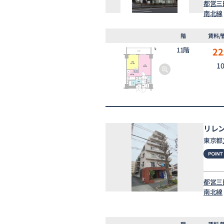
都営三
南北線
階
賃料/
11階
22
1
リレ
東京都
都営三
南北線
階
賃料/