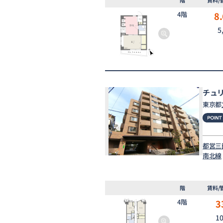
4階
8.
5
チュ
東京都
都営三
南北線
階
賃料/
4階
3
1