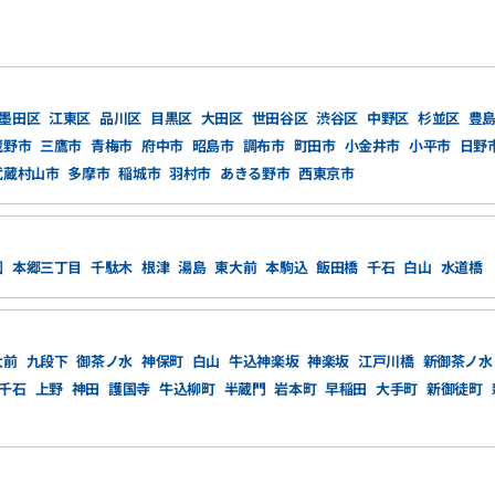
墨田区
江東区
品川区
目黒区
大田区
世田谷区
渋谷区
中野区
杉並区
豊
蔵野市
三鷹市
青梅市
府中市
昭島市
調布市
町田市
小金井市
小平市
日野
武蔵村山市
多摩市
稲城市
羽村市
あきる野市
西東京市
園
本郷三丁目
千駄木
根津
湯島
東大前
本駒込
飯田橋
千石
白山
水道橋
大前
九段下
御茶ノ水
神保町
白山
牛込神楽坂
神楽坂
江戸川橋
新御茶ノ水
千石
上野
神田
護国寺
牛込柳町
半蔵門
岩本町
早稲田
大手町
新御徒町