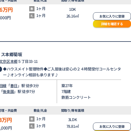
6
万円
1ヶ月
敷
1DK
1ヶ月
26.16㎡
礼
お気に入りに登録
,000円
詳細を確認する
リス本郷菊坂
文京区
本郷
５丁目33-11
◆ハウスメイト管理物件◆ご入居後は安心の２４時間受付コールセンタ
ー♪オンライン相談も承ります♪
田線
「
春日
」駅 徒歩3分
築27年
「
後楽園
」駅 徒歩7分
7階建
鉄筋コンクリート
管理・共益費
敷金/礼金
間取り/専有面積
3
万円
1ヶ月
敷
3LDK
1ヶ月
78.81㎡
礼
お気に入りに登録
0,000円