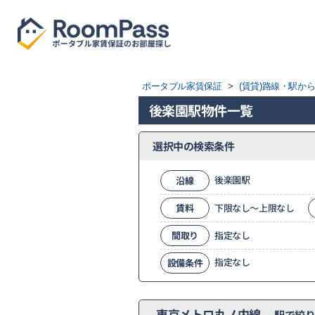
ポータブル家賃保証
>
(賃貸)路線・駅か
後楽園駅物件一覧
選択中の検索条件
後楽園駅
沿線
賃料
下限なし～上限なし
間取り
指定なし
指定なし
設備条件
東京メトロ丸ノ内線
駅で絞り