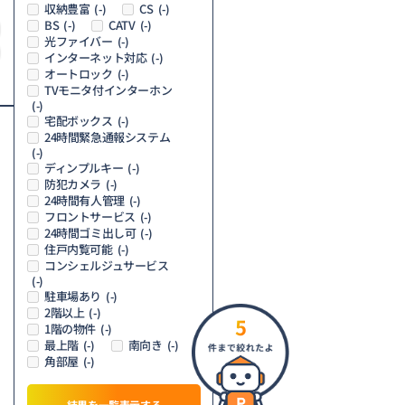
収納豊富
CS
(-)
(-)
BS
CATV
(-)
(-)
光ファイバー
(-)
インターネット対応
(-)
オートロック
(-)
TVモニタ付インターホン
(-)
宅配ボックス
(-)
24時間緊急通報システム
(-)
ディンプルキー
(-)
防犯カメラ
(-)
24時間有人管理
(-)
フロントサービス
(-)
24時間ゴミ出し可
(-)
住戸内覧可能
(-)
コンシェルジュサービス
(-)
駐車場あり
(-)
2階以上
(-)
5
1階の物件
(-)
最上階
南向き
(-)
(-)
角部屋
(-)
結果を一覧表示する