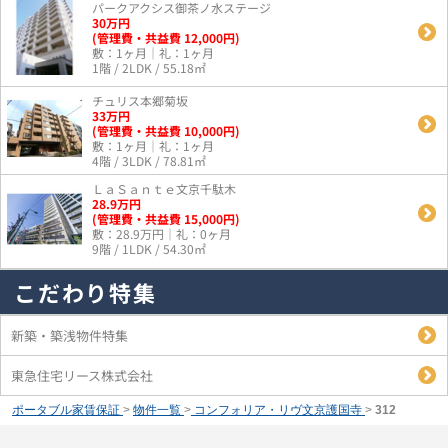
パークアクシス御茶ノ水ステージ
30
万
円
(管理費・共益費 12,000円)
敷：1ヶ月｜礼：1ヶ月
1階 / 2LDK / 55.18㎡
チュリス本郷菊坂
33
万
円
(管理費・共益費 10,000円)
敷：1ヶ月｜礼：1ヶ月
4階 / 3LDK / 78.81㎡
ＬａＳａｎｔｅ文京千駄木
28.9
万
円
(管理費・共益費 15,000円)
敷：28.9万円｜礼：0ヶ月
9階 / 1LDK / 54.30㎡
こだわり特集
新築・築浅物件特集
東急住宅リース株式会社
ポータブル家賃保証
>
物件一覧
>
コンフォリア・リヴ文京護国寺
>
312