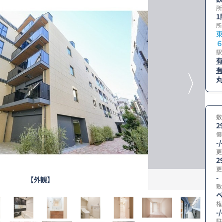
所
1
所
駅
敷
2
償
-/
更
2
更
-
【外観】
敷
ペ
権
-/
駐