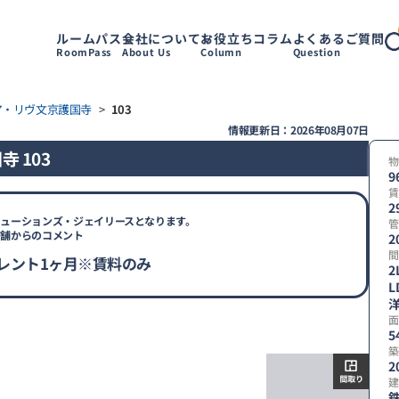
ルームパス
会社について
お役立ちコラム
よくあるご質問
RoomPass
About Us
Column
Question
ア・リヴ文京護国寺
>
103
情報更新日：2026年08月07日
 103
物
9
賃
2
ューションズ・ジェイリースとなります。
管
店舗からのコメント
2
間
レント1ヶ月※賃料のみ
2
L
【
洋
取
面
り
5
築
2
建