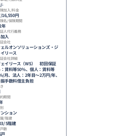
/-
険加入/料金
/16,550円
険名/保険期間
/2年
証人代行義務
必加入
証会社
ウェルオンソリューションズ・ジ
ェイリース
証会社詳細
ジェイリース（WS） 初回保証
料：賃料等50％、個人：賃料等
％/月、法人：2年目～2万円/年、
口振手数料借主負担
き
南
約期間
年
別
マンション
屋/階建
03/ 5階建
戸数
6戸