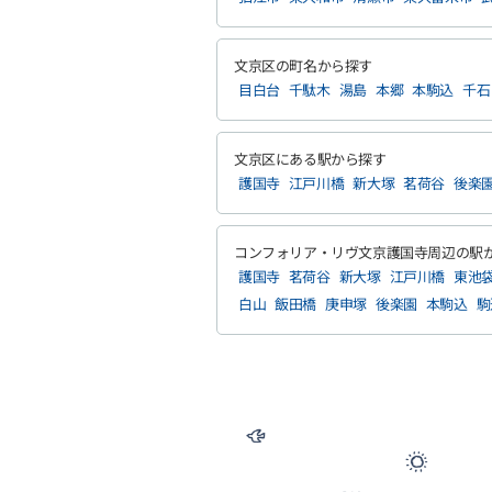
文京区の町名から探す
目白台
千駄木
湯島
本郷
本駒込
千石
文京区にある駅から探す
護国寺
江戸川橋
新大塚
茗荷谷
後楽
コンフォリア・リヴ文京護国寺周辺の駅
護国寺
茗荷谷
新大塚
江戸川橋
東池
白山
飯田橋
庚申塚
後楽園
本駒込
駒