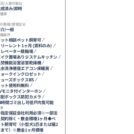
況/入居可能日
完成済み/即時
優賃
引態様/賃貸区分
介/一般
備条件
ペット相談
ペット飼育可
リーレント 1ヶ月 (賃料のみ)
エレベーター
駐輪場
バイク置場あり
システムキッチン
追焚機能浴室
浴室乾燥機
温水洗浄便座
エアコン
床暖房
ウォークインクロゼット
シューズボックス
BS
ネット使用料無料
TVモニタ付インターホン
宅配ボックス
防犯カメラ
24時間ゴミ出し可
住戸内覧可能
考
◆指定保証会社利用必須※一部法
人契約除く・敷金積増1ヶ月◆ペ
ット飼育可（小型犬1匹または猫2
匹まで）※敷金1ヶ月積増