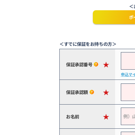
＜
ポ
＜すでに保証をお持ちの方＞
保証承認番号
申込マ
保証承認額
お名前