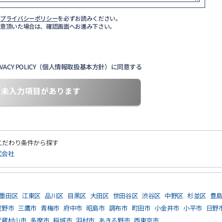
び
プライバシーポリシー
を必ずお読みください。
同意頂いた場合は、確認画面へお進み下さい。
VACY POLICY（個人情報取扱基本方針）に同意する
未入力項目があります
こだわり条件から探す
式会社
墨田区
江東区
品川区
目黒区
大田区
世田谷区
渋谷区
中野区
杉並区
豊
蔵野市
三鷹市
青梅市
府中市
昭島市
調布市
町田市
小金井市
小平市
日野
武蔵村山市
多摩市
稲城市
羽村市
あきる野市
西東京市