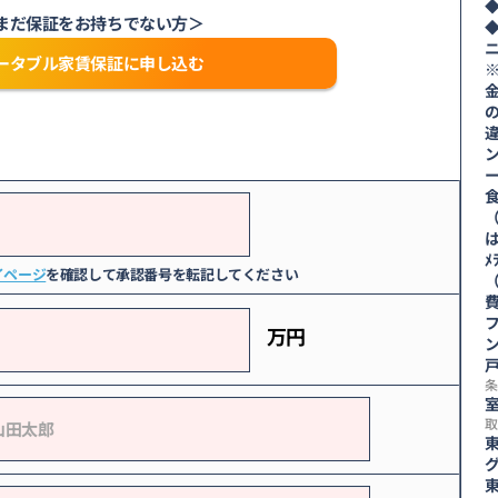
まだ保証をお持ちでない方＞
ータブル家賃保証に申し込む
（
は
ﾒ
イページ
を確認して承認番号を転記してください
費
万円
ン
条
室
取
東