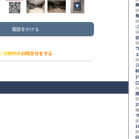
無
保
有
保
-
電話をかける
保
保
この物件のお問合せをする
保
1
向
契
2
種
部
1
総
6