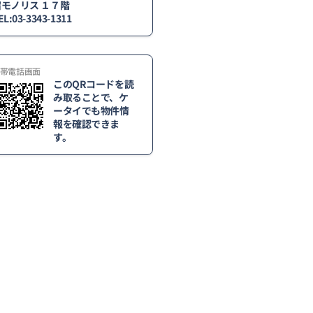
宿モノリス １７階
EL:03-3343-1311
帯電話画面
このQRコードを読
み取ることで、ケ
ータイでも物件情
報を確認できま
す。