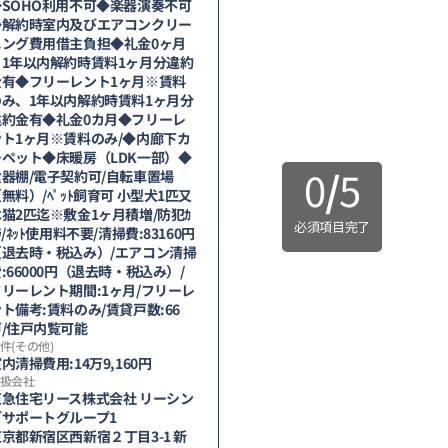
◆SOHO利用不可◆楽器演奏不可
◆解約時室内及びエアコンクリー
ニング費用借主負担◆礼金0ヶ月
※1年以内解約時賃料1ヶ月分違約
金有◆フリーレント1ヶ月※賃料
のみ、1年以内解約時賃料1ヶ月分
違約金有◆礼金0カ月◆フリーレ
ント1ヶ月※賃料のみ/◆内廊下カ
ーペット◆床暖房（LDK一部）◆
0
/
5
食器棚/電子契約可/自転車置場
無料）/ﾍﾟｯﾄ飼育可 小型犬1匹又
猫2匹迄※敷金1ヶ月積増/防犯ｶ
必須項目完了
ﾗ/ﾈｯﾄ使用料不要/清掃費:83160円
（退去時・税込み）/エアコン清掃
:66000円（退去時・税込み）/
フリーレント期間:1ヶ月/フリーレ
ト備考:賃料のみ/賃貸戸数:66
戸/住戸内覧可能
件(その他)
内清掃費用:14万9,160円
扱会社
東急住宅リース株式会社 リーシン
グサポートグループ1
京都新宿区西新宿２丁目3-1 新