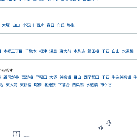
大塚
白山
小石川
西片
春日
向丘
弥生
園
本郷三丁目
千駄木
根津
湯島
東大前
本駒込
飯田橋
千石
白山
水道橋
から探す
袋
雑司が谷
面影橋
早稲田
大塚
神楽坂
目白
西早稲田
千石
牛込神楽坂
込
東大前
東新宿
曙橋
北池袋
下落合
西巣鴨
水道橋
市ケ谷