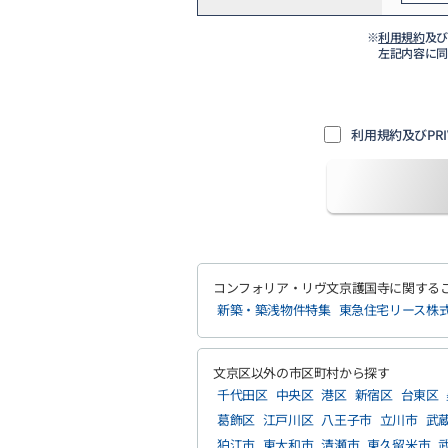
※
利用規約
及
左記内容に
利用規約及びPRI
コンフォリア・リヴ文京護国寺に関する
新築・築浅物件特集
東急住宅リース株
文京区以外の市区町村から探す
千代田区
中央区
港区
新宿区
台東区
葛飾区
江戸川区
八王子市
立川市
武
狛江市
東大和市
清瀬市
東久留米市