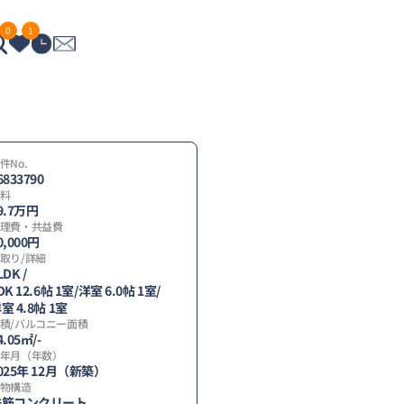
0
1
件No.
6833790
料
9.7
万円
理費・共益費
0,000円
取り/詳細
LDK /
DK 12.6帖 1室
/
洋室 6.0帖 1室
/
間
室 4.8帖 1室
積/バルコニー面積
】
4.05㎡/-
年月（年数）
025年 12月（新築）
物構造
鉄筋コンクリート