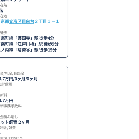
在階
階
在地
東京都
文京区
目白台
３丁目１－１
６
徒歩
有楽町線
「
護国寺
」駅 徒歩4分
有楽町線
「
江戸川橋
」駅 徒歩9分
丸ノ内線
「
茗荷谷
」駅 徒歩15分
金/礼金/保証金
9.7万円/0ヶ月/0ヶ月
却/敷引
-
新料
9.7万円
新事務手数料
金積み増し
ット飼育:2ヶ月
利金/雑費
-
車場/月額料金