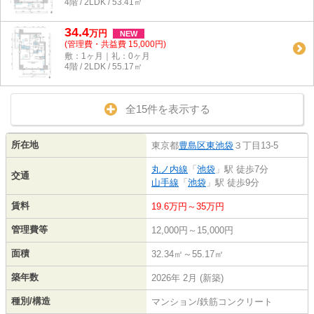
4階 / 2LDK / 53.41㎡
34.4
万
円
NEW
(管理費・共益費 15,000円)
敷：1ヶ月｜礼：0ヶ月
4階 / 2LDK / 55.17㎡
全15件を表示する
所在地
東京都
豊島区
東池袋
３丁目13-5
丸ノ内線
「
池袋
」駅 徒歩7分
交通
山手線
「
池袋
」駅 徒歩9分
賃料
19.6万円～35万円
管理費等
12,000円～15,000円
面積
32.34㎡～55.17㎡
築年数
2026年 2月 (新築)
種別/構造
マンション/鉄筋コンクリート