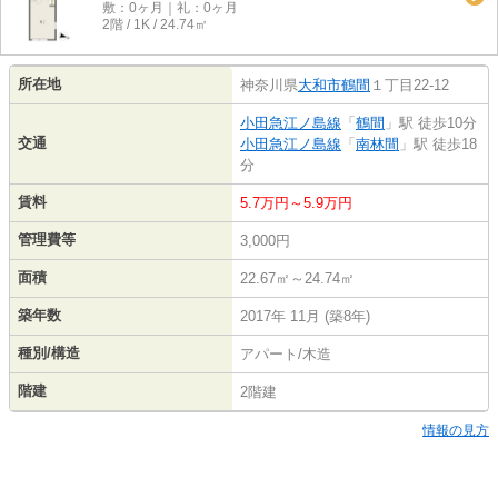
敷：0ヶ月｜礼：0ヶ月
2階 / 1K / 24.74㎡
所在地
神奈川県
大和市
鶴間
１丁目22-12
小田急江ノ島線
「
鶴間
」駅 徒歩10分
交通
小田急江ノ島線
「
南林間
」駅 徒歩18
分
賃料
5.7万円～5.9万円
管理費等
3,000円
面積
22.67㎡～24.74㎡
築年数
2017年 11月 (築8年)
種別/構造
アパート/木造
階建
2階建
情報の見方