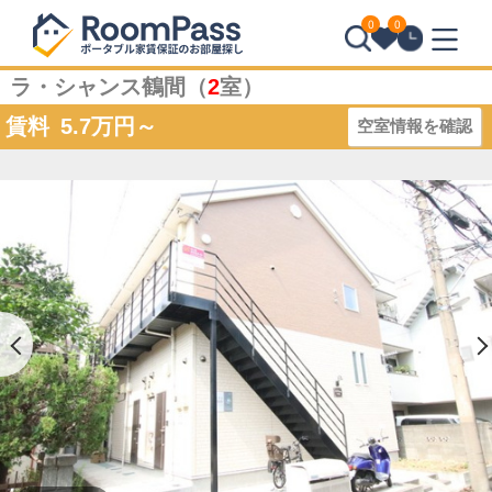
0
0
ラ・シャンス鶴間（
2
室）
賃料
5.7
万円～
空室情報を確認