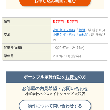
お申し込み画面に進む
賃料
5.7万円～5.9万円
小田急江ノ島線
「
鶴間
」駅 徒歩10分
交通
小田急江ノ島線
「
南林間
」駅 徒歩18
分
間取り(面積)
1K(22.67㎡～24.74㎡)
築年月
2017年 11月(築8年)
ポータブル家賃保証を
お持ち
の方
お部屋の内見希望・お問い合わせ
株式会社ハウスメイトショップ 大和店
物件について問い合わせする