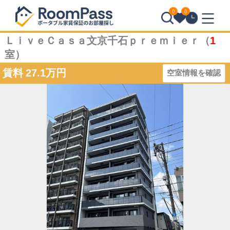
0
0
ＬｉｖｅＣａｓａ文京千石ｐｒｅｍｉｅｒ（
1
室）
賃料
27.1万円
空室情報を確認