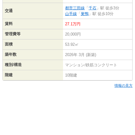
都営三田線
「
千石
」駅 徒歩3分
交通
山手線
「
巣鴨
」駅 徒歩10分
賃料
27.1万円
管理費等
20,000円
面積
53.92㎡
築年数
2026年 3月 (新築)
種別/構造
マンション/鉄筋コンクリート
階建
10階建
情報の見方