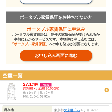
ポータブル家賃保証を
お持ちでない
方
ポータブル家賃保証に申込み
ポータブル家賃保証は、物件の家賃保証が受けられるか
事前にわかるサービスです。本物件に申し込むには、
「ポータブル家賃保証」
への申し込みが必要になります。
お申し込み画面に進む
空室一覧
27.1
万
円
NEW
(管理費・共益費 20,000円)
敷：0ヶ月｜礼：0ヶ月
9階 / 2LDK / 53.92㎡
所在地
東京都
文京区
千石
４丁目37-17