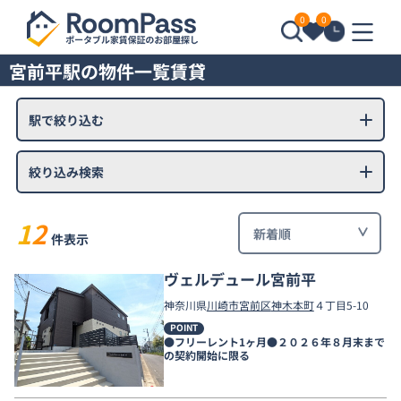
0
0
宮前平駅の物件一覧賃貸
駅で絞り込む
絞り込み検索
12
件表示
ヴェルデュール宮前平
神奈川県
川崎市宮前区
神木本町
４丁目5-10
POINT
●フリーレント1ヶ月●２０２６年８月末まで
の契約開始に限る