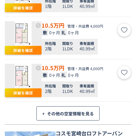
所在階
間取り
専有面積
1階
1LDK
40.99㎡
詳細を確認
10.5
万円
管理・共益費 4,000円
敷
0ヶ月
礼
0ヶ月
お気
所在階
間取り
専有面積
2階
1LDK
40.99㎡
詳細を確認
10.5
万円
管理・共益費 4,000円
敷
0ヶ月
礼
0ヶ月
お気
所在階
間取り
専有面積
2階
1LDK
40.99㎡
詳細を確認
+
その他の空室情報を見る
コスモ宮崎台ロフトアーバン