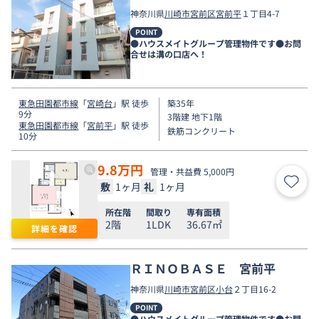
神奈川県
川崎市宮前区
宮前平
１丁目4-7
POINT
●ハウスメイトグループ管理物件です●お問
合せは溝の口店へ！
東急田園都市線
「
宮崎台
」駅 徒歩
築35年
9分
3階建 地下1階
東急田園都市線
「
宮前平
」駅 徒歩
鉄筋コンクリート
10分
9.8
万円
管理・共益費 5,000円
敷
1ヶ月
礼
1ヶ月
お気
所在階
間取り
専有面積
2階
1LDK
36.67㎡
詳細を確認
ＲＩＮＯＢＡＳＥ 宮前平
神奈川県
川崎市宮前区
小台
２丁目16-2
POINT
●ハウスメイトグループ管理物件です●お問