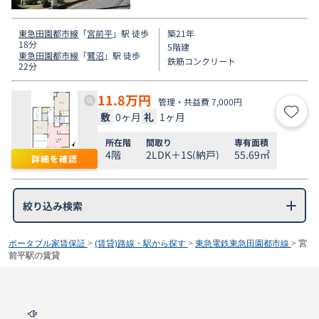
東急田園都市線
「
宮前平
」駅 徒歩
築21年
18分
5階建
東急田園都市線
「
鷺沼
」駅 徒歩
鉄筋コンクリート
22分
11.8
万円
管理・共益費 7,000円
敷
0ヶ月
礼
1ヶ月
お気
所在階
間取り
専有面積
4階
2LDK＋1S(納戸)
55.69㎡
詳細を確認
絞り込み検索
ポータブル家賃保証
>
(賃貸)路線・駅から探す
>
東急電鉄東急田園都市線
>
宮
前平駅の賃貸