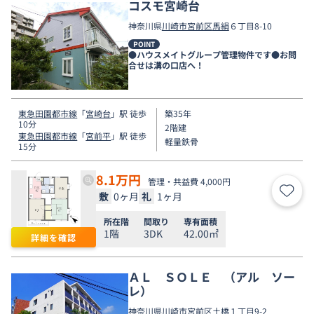
コスモ宮崎台
神奈川県
川崎市宮前区
馬絹
６丁目8-10
POINT
●ハウスメイトグループ管理物件です●お問
合せは溝の口店へ！
東急田園都市線
「
宮崎台
」駅 徒歩
築35年
10分
2階建
東急田園都市線
「
宮前平
」駅 徒歩
軽量鉄骨
15分
8.1
万円
管理・共益費 4,000円
敷
0ヶ月
礼
1ヶ月
お気
所在階
間取り
専有面積
1階
3DK
42.00㎡
詳細を確認
ＡＬ ＳＯＬＥ （アル ソー
レ）
神奈川県
川崎市宮前区
土橋
１丁目9-2