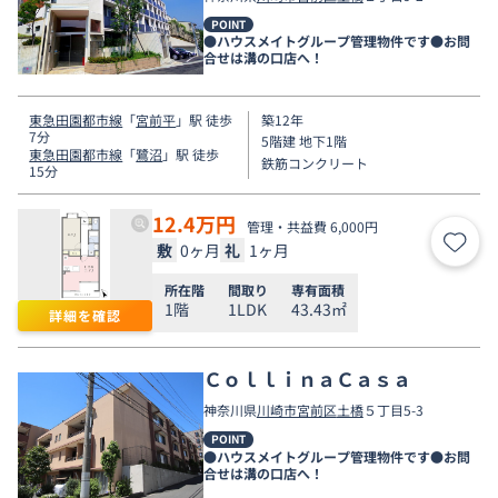
POINT
●ハウスメイトグループ管理物件です●お問
合せは溝の口店へ！
東急田園都市線
「
宮前平
」駅 徒歩
築12年
7分
5階建 地下1階
東急田園都市線
「
鷺沼
」駅 徒歩
鉄筋コンクリート
15分
12.4
万円
管理・共益費 6,000円
敷
0ヶ月
礼
1ヶ月
お気
所在階
間取り
専有面積
1階
1LDK
43.43㎡
詳細を確認
ＣｏｌｌｉｎａＣａｓａ
神奈川県
川崎市宮前区
土橋
５丁目5-3
POINT
●ハウスメイトグループ管理物件です●お問
合せは溝の口店へ！