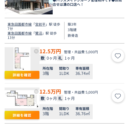
合せは溝の口店へ！
東急田園都市線
「
宮前平
」駅 徒歩
築3年
7分
3階建
東急田園都市線
「
鷺沼
」駅 徒歩
鉄骨造
13分
12.5
万円
管理・共益費 5,000円
敷
0ヶ月
礼
1ヶ月
お気
所在階
間取り
専有面積
3階
1LDK
36.74㎡
詳細を確認
12.5
万円
管理・共益費 5,000円
敷
0ヶ月
礼
1ヶ月
お気
所在階
間取り
専有面積
3階
1LDK
36.76㎡
詳細を確認