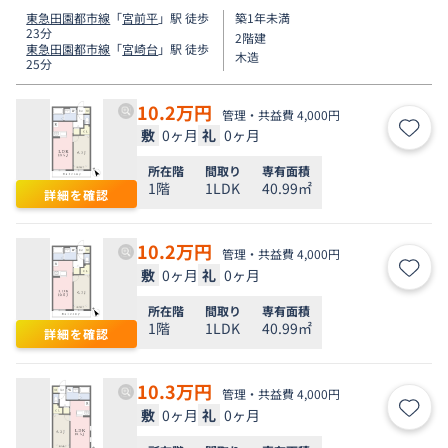
東急田園都市線
「
宮前平
」駅 徒歩
築1年未満
23分
2階建
東急田園都市線
「
宮崎台
」駅 徒歩
木造
25分
10.2
万円
管理・共益費 4,000円
敷
0ヶ月
礼
0ヶ月
お気
所在階
間取り
専有面積
1階
1LDK
40.99㎡
詳細を確認
10.2
万円
管理・共益費 4,000円
敷
0ヶ月
礼
0ヶ月
お気
所在階
間取り
専有面積
1階
1LDK
40.99㎡
詳細を確認
10.3
万円
管理・共益費 4,000円
敷
0ヶ月
礼
0ヶ月
お気