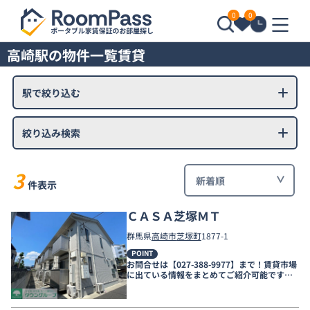
0
0
高崎駅の物件一覧賃貸
駅で絞り込む
絞り込み検索
3
件表示
ＣＡＳＡ芝塚ＭＴ
群馬県
高崎市
芝塚町
1877-1
POINT
お問合せは【027-388-9977】まで！賃貸市場
に出ている情報をまとめてご紹介可能です☆
是非お電話でリアルタイムの空室状況をご確
認くださいませ♪