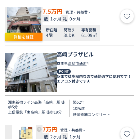
7.5
万円
管理・共益費 -
敷
1ヶ月
礼
0ヶ月
お気
所在階
間取り
専有面積
4階
3LDK
61.09㎡
詳細を確認
高崎プラザビル
群馬県
高崎市
通町
4
POINT
駅まで徒歩圏内なので通勤通学に便利です！
エアコン付きです★
湘南新宿ライン高海
「
高崎
」駅 徒
築52年
歩5分
10階建
上信電鉄
「
南高崎
」駅 徒歩19分
鉄骨鉄筋コンクリート
7
万円
管理・共益費 -
敷
2ヶ月
礼
1ヶ月
お気