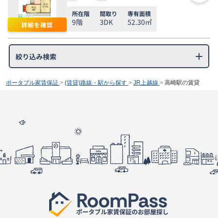
所在階
間取り
専有面積
9階
3DK
52.30㎡
詳細を確認
絞り込み検索
ポータブル家賃保証
>
(賃貸)路線・駅から探す
>
JR上越線
>
高崎駅の賃貸