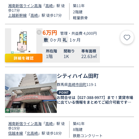
湘南新宿ライン高海
「
高崎
」駅 徒
築11年
歩17分
2階建
上越新幹線
「
高崎
」駅 徒歩17分
軽量鉄骨
6
万円
管理・共益費 4,000円
敷
0ヶ月
礼
1ヶ月
お気
所在階
間取り
専有面積
1階
1K
22.63㎡
詳細を確認
シティハイム田町
群馬県
高崎市
田町
119-1
POINT
お問合せは【027-388-9977】まで！賃貸市場
に出ている情報をまとめてご紹介可能です☆
是非お電話でリアルタイムの空室状況をご確
認くださいませ♪
湘南新宿ライン高海
「
高崎
」駅 徒
築41年
歩19分
8階建
信越本線
「
北高崎
」駅 徒歩18分
鉄筋コンクリート