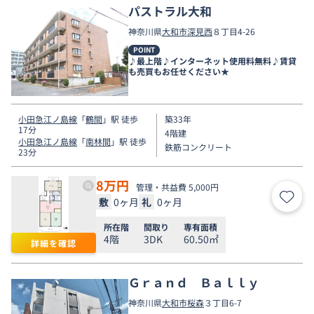
パストラル大和
神奈川県
大和市
深見西
８丁目4-26
POINT
♪最上階♪インターネット使用料無料♪賃貸
も売買もお任せください★
小田急江ノ島線
「
鶴間
」駅 徒歩
築33年
17分
4階建
小田急江ノ島線
「
南林間
」駅 徒歩
鉄筋コンクリート
23分
8
万円
管理・共益費 5,000円
敷
0ヶ月
礼
0ヶ月
お気
所在階
間取り
専有面積
4階
3DK
60.50㎡
詳細を確認
Ｇｒａｎｄ Ｂａｌｌｙ
神奈川県
大和市
桜森
３丁目6-7