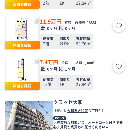
2階
1K
27.84㎡
詳細を確認
11.9
万円
管理・共益費 7,000円
敷
0ヶ月
礼
0ヶ月
お気
所在階
間取り
専有面積
7階
2LDK
53.76㎡
詳細を確認
7.4
万円
管理・共益費 7,000円
敷
0ヶ月
礼
1ヶ月
お気
所在階
間取り
専有面積
13階
1K
27.84㎡
詳細を確認
クラッセ大和
神奈川県
大和市
大和東
３丁目6-7
POINT
♪経済的な都市ガス♪オートロック付きで安
心♪賃貸も売買もお任せください★