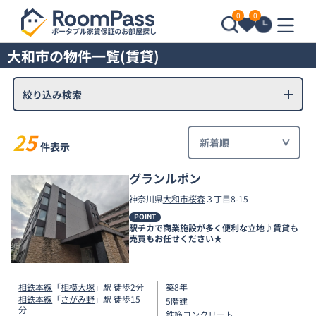
0
0
大和市の物件一覧(賃貸)
絞り込み検索
25
件表示
グランルポン
神奈川県
大和市
桜森
３丁目8-15
POINT
駅チカで商業施設が多く便利な立地♪賃貸も
売買もお任せください★
相鉄本線
「
相模大塚
」駅 徒歩2分
築8年
相鉄本線
「
さがみ野
」駅 徒歩15
5階建
分
鉄筋コンクリート