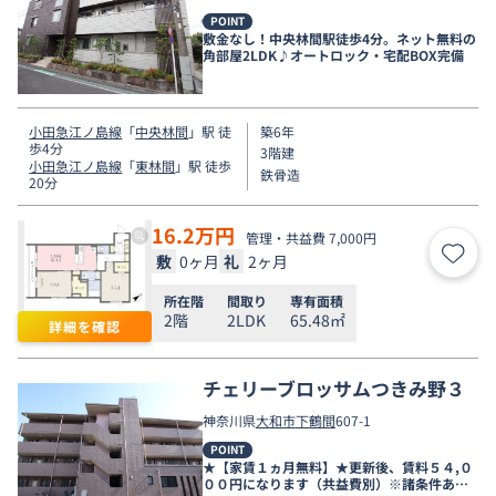
POINT
敷金なし！中央林間駅徒歩4分。ネット無料の
角部屋2LDK♪オートロック・宅配BOX完備
小田急江ノ島線
「
中央林間
」駅 徒
築6年
歩4分
3階建
小田急江ノ島線
「
東林間
」駅 徒歩
鉄骨造
20分
16.2
万円
管理・共益費 7,000円
敷
0ヶ月
礼
2ヶ月
お気
所在階
間取り
専有面積
2階
2LDK
65.48㎡
詳細を確認
チェリーブロッサムつきみ野３
神奈川県
大和市
下鶴間
607-1
POINT
★【家賃１ヵ月無料】★更新後、賃料５４,０
００円になります（共益費別）※諸条件あ