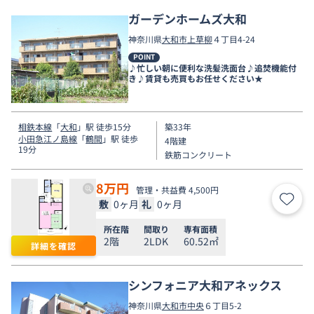
ガーデンホームズ大和
神奈川県
大和市
上草柳
４丁目4-24
POINT
♪忙しい朝に便利な洗髪洗面台♪追焚機能付
き♪賃貸も売買もお任せください★
相鉄本線
「
大和
」駅 徒歩15分
築33年
小田急江ノ島線
「
鶴間
」駅 徒歩
4階建
19分
鉄筋コンクリート
8
万円
管理・共益費 4,500円
敷
0ヶ月
礼
0ヶ月
お気
所在階
間取り
専有面積
2階
2LDK
60.52㎡
詳細を確認
シンフォニア大和アネックス
神奈川県
大和市
中央
６丁目5-2