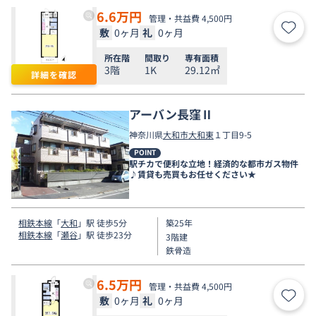
6.6
万円
管理・共益費 4,500円
敷
0ヶ月
礼
0ヶ月
お気
所在階
間取り
専有面積
3階
1K
29.12㎡
詳細を確認
アーバン長窪Ⅱ
神奈川県
大和市
大和東
１丁目9-5
POINT
駅チカで便利な立地！経済的な都市ガス物件
♪賃貸も売買もお任せください★
相鉄本線
「
大和
」駅 徒歩5分
築25年
相鉄本線
「
瀬谷
」駅 徒歩23分
3階建
鉄骨造
6.5
万円
管理・共益費 4,500円
敷
0ヶ月
礼
0ヶ月
お気