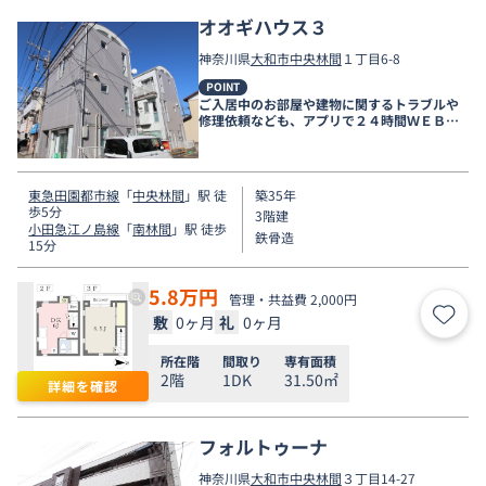
オオギハウス３
神奈川県
大和市
中央林間
１丁目6-8
POINT
ご入居中のお部屋や建物に関するトラブルや
修理依頼なども、アプリで２４時間ＷＥＢ受
付しております。
東急田園都市線
「
中央林間
」駅 徒
築35年
歩5分
3階建
小田急江ノ島線
「
南林間
」駅 徒歩
鉄骨造
15分
5.8
万円
管理・共益費 2,000円
敷
0ヶ月
礼
0ヶ月
お気
所在階
間取り
専有面積
2階
1DK
31.50㎡
詳細を確認
フォルトゥーナ
神奈川県
大和市
中央林間
３丁目14-27