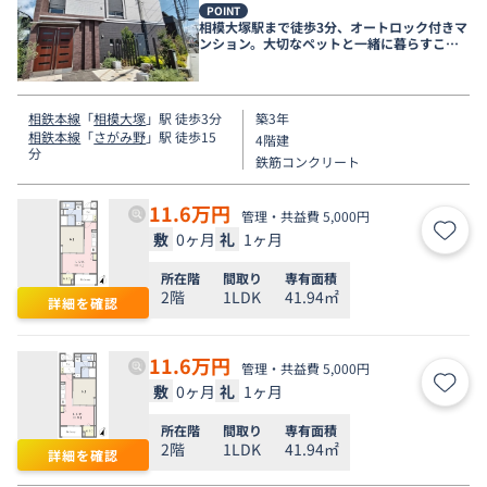
POINT
相模大塚駅まで徒歩3分、オートロック付きマ
ンション。大切なペットと一緒に暮らすこと
も可能です♪
相鉄本線
「
相模大塚
」駅 徒歩3分
築3年
相鉄本線
「
さがみ野
」駅 徒歩15
4階建
分
鉄筋コンクリート
11.6
万円
管理・共益費 5,000円
敷
0ヶ月
礼
1ヶ月
お気
所在階
間取り
専有面積
2階
1LDK
41.94㎡
詳細を確認
11.6
万円
管理・共益費 5,000円
敷
0ヶ月
礼
1ヶ月
お気
所在階
間取り
専有面積
2階
1LDK
41.94㎡
詳細を確認