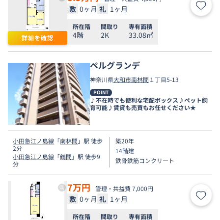
敷
0ヶ月
礼
1ヶ月
お気
所在階
間取り
専有面積
4階
2K
33.08㎡
詳細を確認
ペルグランデ
神奈川県
大和市
南林間
１丁目5-13
POINT
♪不在時でも便利な宅配ボックス♪ペット飼
育可能♪賃貸も売買もお任せください★
小田急江ノ島線
「
南林間
」駅 徒歩
築20年
2分
14階建
小田急江ノ島線
「
鶴間
」駅 徒歩9
鉄骨鉄筋コンクリート
分
7
万円
管理・共益費 7,000円
敷
0ヶ月
礼
1ヶ月
お気
所在階
間取り
専有面積