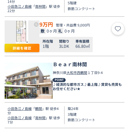
14分
5階建
小田急江ノ島線
「
南林間
」駅 徒歩
鉄筋コンクリート
22分
9
万円
管理・共益費 9,000円
敷
0ヶ月
礼
0ヶ月
お気
所在階
間取り
専有面積
1階
3LDK
66.80㎡
詳細を確認
Ｂｅａｒ南林間
神奈川県
大和市
西鶴間
１丁目9-4
POINT
♪経済的な都市ガス♪最上階♪賃貸も売買も
お任せください★
小田急江ノ島線
「
鶴間
」駅 徒歩4
築24年
分
3階建
小田急江ノ島線
「
南林間
」駅 徒歩
鉄筋コンクリート
7分