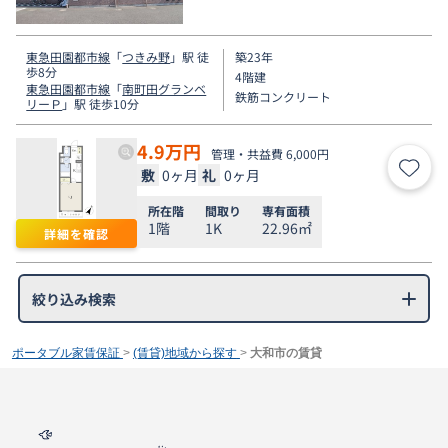
り。
東急田園都市線
「
つきみ野
」駅 徒
築23年
歩8分
4階建
東急田園都市線
「
南町田グランベ
鉄筋コンクリート
リーＰ
」駅 徒歩10分
4.9
万円
管理・共益費 6,000円
敷
0ヶ月
礼
0ヶ月
お気
所在階
間取り
専有面積
1階
1K
22.96㎡
詳細を確認
絞り込み検索
ポータブル家賃保証
>
(賃貸)地域から探す
>
大和市の賃貸