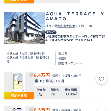
ＡＱＵＡ ＴＥＲＲＡＣＥ Ｙ
ＡＭＡＴＯ
神奈川県
大和市
大和東
２丁目10-18
POINT
♪経済的な都市ガス♪オートロック付きで安
心♪賃貸も売買もお任せください★
相鉄本線
「
大和
」駅 徒歩9分
築17年
相鉄本線
「
相模大塚
」駅 徒歩27
4階建
分
鉄筋コンクリート
8.4
万円
管理・共益費 4,500円
敷
0ヶ月
礼
1ヶ月
お気
所在階
間取り
専有面積
3階
2K
33.08㎡
詳細を確認
8.5
万円
管理・共益費 4,500円