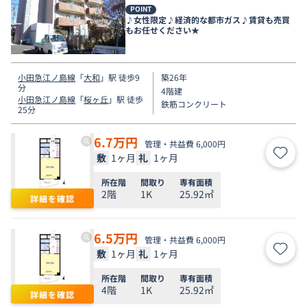
POINT
♪女性限定♪経済的な都市ガス♪賃貸も売買
もお任せください★
小田急江ノ島線
「
大和
」駅 徒歩9
築26年
分
4階建
小田急江ノ島線
「
桜ヶ丘
」駅 徒歩
鉄筋コンクリート
25分
6.7
万円
管理・共益費 6,000円
敷
1ヶ月
礼
1ヶ月
お気
所在階
間取り
専有面積
2階
1K
25.92㎡
詳細を確認
6.5
万円
管理・共益費 6,000円
敷
1ヶ月
礼
1ヶ月
お気
所在階
間取り
専有面積
4階
1K
25.92㎡
詳細を確認