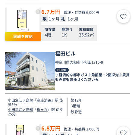
6.7
万円
管理・共益費 6,000円
敷
1ヶ月
礼
1ヶ月
お気
所在階
間取り
専有面積
4階
1K
25.92㎡
詳細を確認
福田ビル
神奈川県
大和市
下和田
1215-8
POINT
♪経済的な都市ガス♪角部屋・2面採光♪賃貸
も売買もお任せください★
小田急江ノ島線
「
高座渋谷
」駅 徒
築12年
歩5分
3階建
小田急江ノ島線
「
桜ヶ丘
」駅 徒歩
鉄骨造
25分
6.8
万円
管理・共益費 3,000円