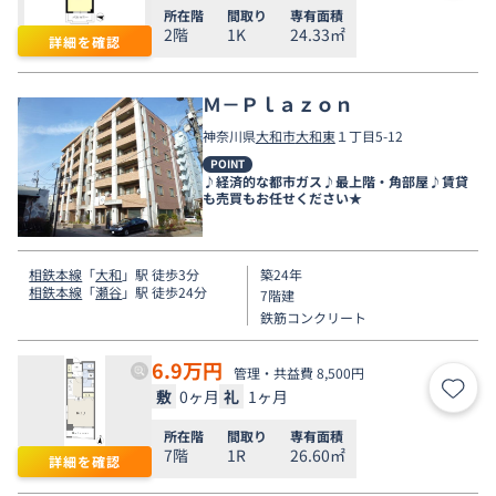
所在階
間取り
専有面積
2階
1K
24.33㎡
詳細を確認
Ｍ－Ｐｌａｚｏｎ
神奈川県
大和市
大和東
１丁目5-12
POINT
♪経済的な都市ガス♪最上階・角部屋♪賃貸
も売買もお任せください★
相鉄本線
「
大和
」駅 徒歩3分
築24年
相鉄本線
「
瀬谷
」駅 徒歩24分
7階建
鉄筋コンクリート
6.9
万円
管理・共益費 8,500円
敷
0ヶ月
礼
1ヶ月
お気
所在階
間取り
専有面積
7階
1R
26.60㎡
詳細を確認