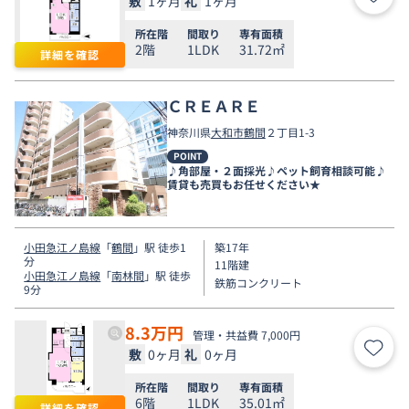
敷
1ヶ月
礼
1ヶ月
お気
所在階
間取り
専有面積
2階
1LDK
31.72㎡
詳細を確認
ＣＲＥＡＲＥ
神奈川県
大和市
鶴間
２丁目1-3
POINT
♪角部屋・２面採光♪ペット飼育相談可能♪
賃貸も売買もお任せください★
小田急江ノ島線
「
鶴間
」駅 徒歩1
築17年
分
11階建
小田急江ノ島線
「
南林間
」駅 徒歩
鉄筋コンクリート
9分
8.3
万円
管理・共益費 7,000円
敷
0ヶ月
礼
0ヶ月
お気
所在階
間取り
専有面積
6階
1LDK
35.01㎡
詳細を確認