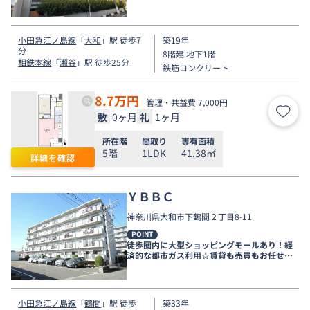
小田急江ノ島線
「
大和
」駅 徒歩7
築19年
分
8階建 地下1階
相鉄本線
「
瀬谷
」駅 徒歩25分
鉄筋コンクリート
8.7
万円
管理・共益費 7,000円
敷
0ヶ月
礼
1ヶ月
お気
所在階
間取り
専有面積
5階
1LDK
41.38㎡
詳細を確認
ＹＢＢＣ
神奈川県
大和市
下鶴間
２丁目8-11
POINT
徒歩圏内に大型ショッピングモールあり！経
済的な都市ガス利用☆賃貸も売買もお任せく
ださい★
小田急江ノ島線
「
鶴間
」駅 徒歩
築33年