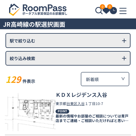
0
0
JR高崎線の駅選択画面
駅で絞り込む
絞り込み検索
129
件表示
ＫＤＸレジデンス入谷
東京都
台東区
入谷
１丁目10-7
POINT
最新の情報やお部屋のご相談については青戸
店までご連絡・ご相談いただければと思いま
す。