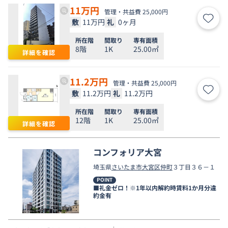
11
万円
管理・共益費 25,000円
敷
11万円
礼
0ヶ月
お気
所在階
間取り
専有面積
8階
1K
25.00㎡
詳細を確認
11.2
万円
管理・共益費 25,000円
敷
11.2万円
礼
11.2万円
お気
所在階
間取り
専有面積
12階
1K
25.00㎡
詳細を確認
コンフォリア大宮
埼玉県
さいたま市大宮区
仲町
３丁目３６－１
POINT
■礼金ゼロ！※1年以内解約時賃料1か月分違
約金有