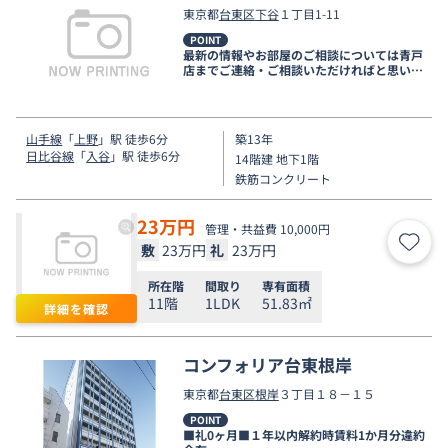
東京都
台東区
下谷
１丁目1-11
POINT
最新の情報やお部屋のご相談については青戸
店までご連絡・ご相談いただければと思いま
す。
山手線
「
上野
」駅 徒歩6分
築13年
日比谷線
「
入谷
」駅 徒歩6分
14階建 地下1階
鉄筋コンクリート
23
万円
管理・共益費 10,000円
敷
23万円
礼
23万円
お気
所在階
間取り
専有面積
11階
1LDK
51.83㎡
詳細を確認
コンフォリア台東根岸
東京都
台東区
根岸
３丁目１８－１５
POINT
■礼0ヶ月■１年以内解約時賃料1か月分違約