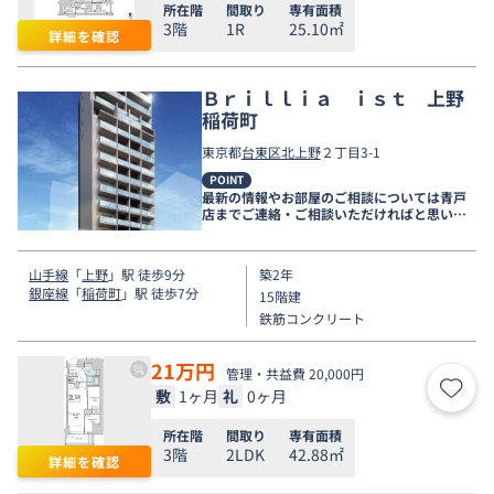
所在階
間取り
専有面積
3階
1R
25.10㎡
詳細を確認
Ｂｒｉｌｌｉａ ｉｓｔ 上野
稲荷町
東京都
台東区
北上野
２丁目3-1
POINT
最新の情報やお部屋のご相談については青戸
店までご連絡・ご相談いただければと思いま
す。
山手線
「
上野
」駅 徒歩9分
築2年
銀座線
「
稲荷町
」駅 徒歩7分
15階建
鉄筋コンクリート
21
万円
管理・共益費 20,000円
敷
1ヶ月
礼
0ヶ月
お気
所在階
間取り
専有面積
3階
2LDK
42.88㎡
詳細を確認