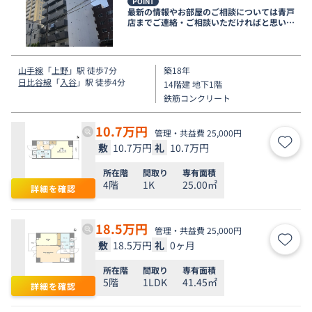
POINT
最新の情報やお部屋のご相談については青戸
店までご連絡・ご相談いただければと思いま
す。
山手線
「
上野
」駅 徒歩7分
築18年
日比谷線
「
入谷
」駅 徒歩4分
14階建 地下1階
鉄筋コンクリート
10.7
万円
管理・共益費 25,000円
敷
10.7万円
礼
10.7万円
お気
所在階
間取り
専有面積
4階
1K
25.00㎡
詳細を確認
18.5
万円
管理・共益費 25,000円
敷
18.5万円
礼
0ヶ月
お気
所在階
間取り
専有面積
5階
1LDK
41.45㎡
詳細を確認