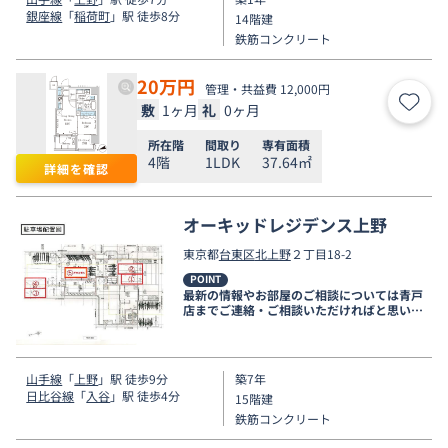
銀座線
「
稲荷町
」駅 徒歩8分
14階建
鉄筋コンクリート
20
万円
管理・共益費 12,000円
敷
1ヶ月
礼
0ヶ月
お気
所在階
間取り
専有面積
4階
1LDK
37.64㎡
詳細を確認
オーキッドレジデンス上野
東京都
台東区
北上野
２丁目18-2
POINT
最新の情報やお部屋のご相談については青戸
店までご連絡・ご相談いただければと思いま
す。
山手線
「
上野
」駅 徒歩9分
築7年
日比谷線
「
入谷
」駅 徒歩4分
15階建
鉄筋コンクリート