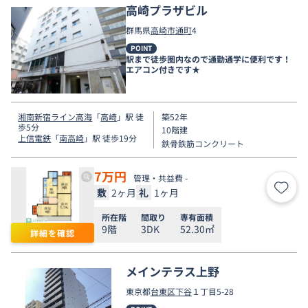
高崎プラザビル
群馬県
高崎市
通町
4
POINT
駅まで徒歩圏内なので通勤通学に便利です！
エアコン付きです★
湘南新宿ライン高海
「
高崎
」駅 徒
築52年
歩5分
10階建
上信電鉄
「
南高崎
」駅 徒歩19分
鉄骨鉄筋コンクリート
7
万円
管理・共益費 -
敷
2ヶ月
礼
1ヶ月
お気
所在階
間取り
専有面積
9階
3DK
52.30㎡
詳細を確認
メインテラス上野
東京都
台東区
下谷
１丁目5-28