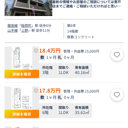
最新の情報やお部屋のご相談については青戸
店までご連絡・ご相談いただければと思いま
す。
銀座線
「
稲荷町
」駅 徒歩6分
築6年
山手線
「
上野
」駅 徒歩11分
14階建
鉄筋コンクリート
18.4
万円
管理・共益費 15,000円
敷
1ヶ月
礼
0ヶ月
お気
所在階
間取り
専有面積
3階
1LDK
40.16㎡
詳細を確認
17.8
万円
管理・共益費 15,000円
敷
1ヶ月
礼
0ヶ月
お気
所在階
間取り
専有面積
6階
1LDK
35.62㎡
詳細を確認