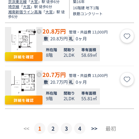
京浜東北線
「
大宮
」駅 徒歩6分
築16年
埼京線
「
大宮
」駅 徒歩6分
16階建 地下1階
湘南新宿ライン高海
「
大宮
」駅 徒
鉄筋コンクリート
歩6分
20.8
万円
管理・共益費 13,000円
敷
20.8万円
礼
0ヶ月
お気
所在階
間取り
専有面積
8階
2LDK
58.69㎡
詳細を確認
20.7
万円
管理・共益費 13,000円
敷
20.7万円
礼
0ヶ月
お気
所在階
間取り
専有面積
9階
2LDK
55.81㎡
詳細を確認
<<
1
2
3
4
>>
最初