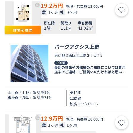
19.2
万円
管理・共益費 12,000円
敷
1ヶ月
礼
0ヶ月
お気
所在階
間取り
専有面積
2階
1LDK
41.03㎡
詳細を確認
パークアクシス上野
東京都
台東区
北上野
２丁目7-9
POINT
最新の情報やお部屋のご相談については青戸
店までご連絡・ご相談いただければと思いま
す。
山手線
「
上野
」駅 徒歩9分
築14年
銀座線
「
浅草
」駅 徒歩21分
12階建
鉄筋コンクリート
12.9
万円
管理・共益費 10,000円
敷
1ヶ月
礼
1ヶ月
お気