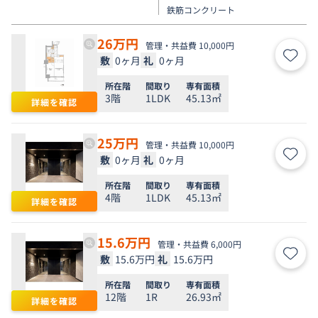
鉄筋コンクリート
26
万円
管理・共益費 10,000円
敷
0ヶ月
礼
0ヶ月
お気
所在階
間取り
専有面積
3階
1LDK
45.13㎡
詳細を確認
25
万円
管理・共益費 10,000円
敷
0ヶ月
礼
0ヶ月
お気
所在階
間取り
専有面積
4階
1LDK
45.13㎡
詳細を確認
15.6
万円
管理・共益費 6,000円
敷
15.6万円
礼
15.6万円
お気
所在階
間取り
専有面積
12階
1R
26.93㎡
詳細を確認