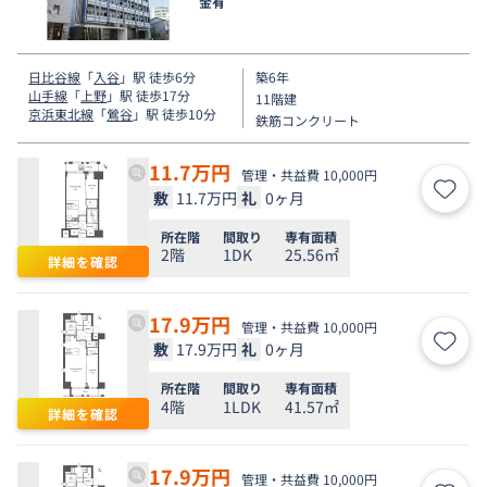
金有
日比谷線
「
入谷
」駅 徒歩6分
築6年
山手線
「
上野
」駅 徒歩17分
11階建
京浜東北線
「
鶯谷
」駅 徒歩10分
鉄筋コンクリート
11.7
万円
管理・共益費 10,000円
敷
11.7万円
礼
0ヶ月
お気
所在階
間取り
専有面積
2階
1DK
25.56㎡
詳細を確認
17.9
万円
管理・共益費 10,000円
敷
17.9万円
礼
0ヶ月
お気
所在階
間取り
専有面積
4階
1LDK
41.57㎡
詳細を確認
17.9
万円
管理・共益費 10,000円