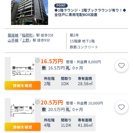
POINT
◆1階ラウンジ・2階ブックラウンジ有り！◆
全住戸に専用宅配BOX設置
銀座線
「
稲荷町
」駅 徒歩3分
築2年
山手線
「
上野
」駅 徒歩9分
15階建 地下1階
鉄筋コンクリート
16.5
万円
管理・共益費 8,000円
敷
16.5万円
礼
0ヶ月
お気
所在階
間取り
専有面積
2階
1DK
28.58㎡
詳細を確認
20.5
万円
管理・共益費 10,000円
敷
20.5万円
礼
0ヶ月
お気
所在階
間取り
専有面積
4階
1LDK
41.86㎡
詳細を確認