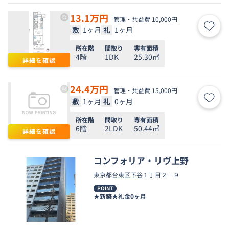
13.1
万円
管理・共益費 10,000円
敷
1ヶ月
礼
1ヶ月
お気
所在階
間取り
専有面積
4階
1DK
25.30㎡
詳細を確認
24.4
万円
管理・共益費 15,000円
敷
1ヶ月
礼
0ヶ月
お気
所在階
間取り
専有面積
6階
2LDK
50.44㎡
詳細を確認
コンフォリア・リヴ上野
東京都
台東区
下谷
１丁目２－９
POINT
★新築★礼金0ヶ月