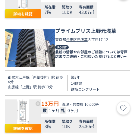
所在階
間取り
専有面積
7階
1LDK
43.07㎡
詳細を確認
プライムブリス上野元浅草
東京都
台東区
元浅草
３丁目17-12
POINT
最新の情報やお部屋のご相談については青戸
店までご連絡・ご相談いただければと思いま
す。
都営大江戸線
「
新御徒町
」駅 徒歩
築3年
4分
14階建
山手線
「
上野
」駅 徒歩13分
鉄筋コンクリート
13
万円
管理・共益費 10,000円
敷
1ヶ月
礼
0ヶ月
お気
所在階
間取り
専有面積
3階
1DK
25.30㎡
詳細を確認