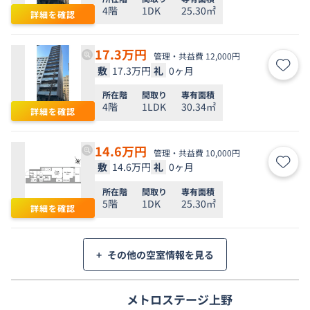
4階
1DK
25.30㎡
詳細を確認
17.3
万円
管理・共益費 12,000円
敷
17.3万円
礼
0ヶ月
お気
所在階
間取り
専有面積
4階
1LDK
30.34㎡
詳細を確認
14.6
万円
管理・共益費 10,000円
敷
14.6万円
礼
0ヶ月
お気
所在階
間取り
専有面積
5階
1DK
25.30㎡
詳細を確認
+
その他の空室情報を見る
メトロステージ上野