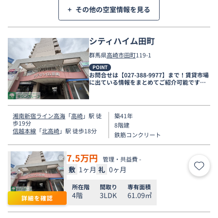
+
その他の空室情報を見る
シティハイム田町
群馬県
高崎市
田町
119-1
POINT
お問合せは【027-388-9977】まで！賃貸市場
に出ている情報をまとめてご紹介可能です☆
是非お電話でリアルタイムの空室状況をご確
認くださいませ♪
湘南新宿ライン高海
「
高崎
」駅 徒
築41年
歩19分
8階建
信越本線
「
北高崎
」駅 徒歩18分
鉄筋コンクリート
7.5
万円
管理・共益費 -
敷
1ヶ月
礼
0ヶ月
お気
所在階
間取り
専有面積
4階
3LDK
61.09㎡
詳細を確認