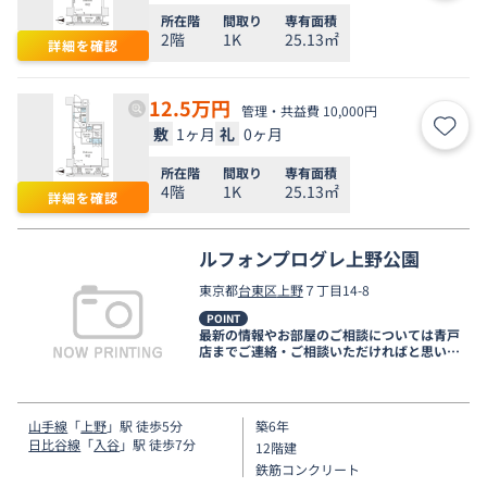
所在階
間取り
専有面積
2階
1K
25.13㎡
詳細を確認
12.5
万円
管理・共益費 10,000円
敷
1ヶ月
礼
0ヶ月
お気
所在階
間取り
専有面積
4階
1K
25.13㎡
詳細を確認
ルフォンプログレ上野公園
東京都
台東区
上野
７丁目14-8
POINT
最新の情報やお部屋のご相談については青戸
店までご連絡・ご相談いただければと思いま
す。
山手線
「
上野
」駅 徒歩5分
築6年
日比谷線
「
入谷
」駅 徒歩7分
12階建
鉄筋コンクリート