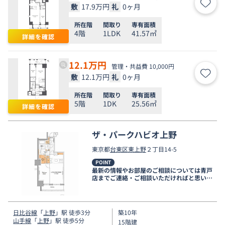
敷
17.9万円
礼
0ヶ月
お気
所在階
間取り
専有面積
4階
1LDK
41.57㎡
詳細を確認
12.1
万円
管理・共益費 10,000円
敷
12.1万円
礼
0ヶ月
お気
所在階
間取り
専有面積
5階
1DK
25.56㎡
詳細を確認
ザ・パークハビオ上野
東京都
台東区
東上野
２丁目14-5
POINT
最新の情報やお部屋のご相談については青戸
店までご連絡・ご相談いただければと思いま
す。
日比谷線
「
上野
」駅 徒歩3分
築10年
山手線
「
上野
」駅 徒歩5分
15階建