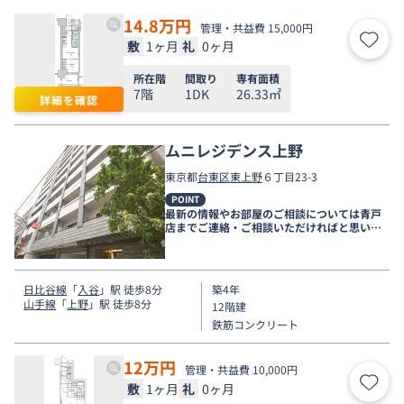
14.8
万円
管理・共益費 15,000円
敷
1ヶ月
礼
0ヶ月
お気
所在階
間取り
専有面積
7階
1DK
26.33㎡
詳細を確認
ムニレジデンス上野
東京都
台東区
東上野
６丁目23-3
POINT
最新の情報やお部屋のご相談については青戸
店までご連絡・ご相談いただければと思いま
す。
日比谷線
「
入谷
」駅 徒歩8分
築4年
山手線
「
上野
」駅 徒歩8分
12階建
鉄筋コンクリート
12
万円
管理・共益費 10,000円
敷
1ヶ月
礼
0ヶ月
お気