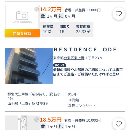
14.2
万円
管理・共益費 12,000円
敷
1ヶ月
礼
0ヶ月
お気
所在階
間取り
専有面積
10階
1K
25.33㎡
詳細を確認
ＲＥＳＩＤＥＮＣＥ ＯＤＥ
東京都
台東区
東上野
１丁目23-9
POINT
最新の情報やお部屋のご相談については青戸
店までご連絡・ご相談いただければと思いま
す。
都営大江戸線
「
新御徒町
」駅 徒歩
築5年
4分
10階建
山手線
「
上野
」駅 徒歩8分
鉄筋コンクリート
18.5
万円
管理・共益費 10,000円
敷
1ヶ月
礼
1ヶ月
お気