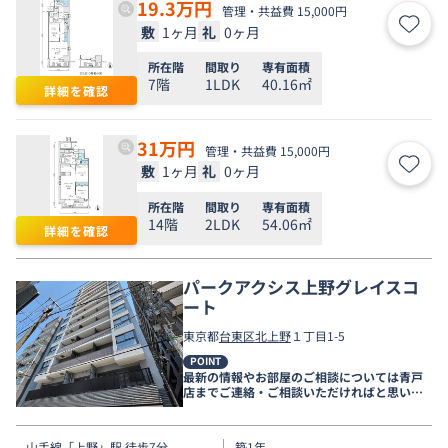
19.3
万円
管理・共益費 15,000円
敷
1ヶ月
礼
0ヶ月
お気
所在階
間取り
専有面積
7階
1LDK
40.16㎡
詳細を確認
31
万円
管理・共益費 15,000円
敷
1ヶ月
礼
0ヶ月
お気
所在階
間取り
専有面積
14階
2LDK
54.06㎡
詳細を確認
パークアクシス上野グレイスコ
ート
東京都
台東区
北上野
１丁目1-5
POINT
最新の情報やお部屋のご相談については青戸
店までご連絡・ご相談いただければと思いま
す。
山手線
「
上野
」駅 徒歩7分
築1年