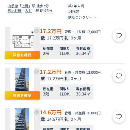
山手線
「
上野
」駅 徒歩7分
築1年未満
日比谷線
「
入谷
」駅 徒歩5分
14階建
鉄筋コンクリート
17.2
万円
管理・共益費 12,000円
敷
17.2万円
礼
0ヶ月
お気
所在階
間取り
専有面積
2階
1LDK
30.34㎡
詳細を確認
17.2
万円
管理・共益費 12,000円
敷
17.2万円
礼
0ヶ月
お気
所在階
間取り
専有面積
3階
1LDK
30.34㎡
詳細を確認
14.6
万円
管理・共益費 10,000円
敷
14.6万円
礼
0ヶ月
お気
所在階
間取り
専有面積