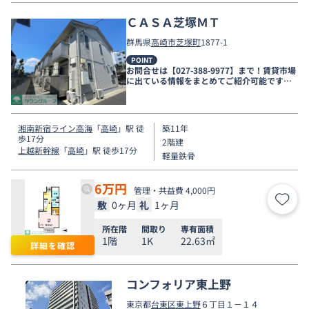
ＣＡＳＡ芝塚ＭＴ
群馬県
高崎市
芝塚町
1877-1
POINT
お問合せは【027-388-9977】まで！賃貸市場
に出ている情報をまとめてご紹介可能です☆
是非お電話でリアルタイムの空室状況をご確
認くださいませ♪
湘南新宿ライン高海
「
高崎
」駅 徒
築11年
歩17分
2階建
上越新幹線
「
高崎
」駅 徒歩17分
軽量鉄骨
6
万円
管理・共益費 4,000円
敷
0ヶ月
礼
1ヶ月
お気
所在階
間取り
専有面積
1階
1K
22.63㎡
詳細を確認
コンフォリア東上野
東京都
台東区
東上野
６丁目１－１４