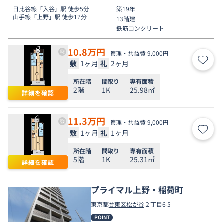
日比谷線
「
入谷
」駅 徒歩5分
築19年
山手線
「
上野
」駅 徒歩17分
13階建
鉄筋コンクリート
10.8
万円
管理・共益費 9,000円
敷
1ヶ月
礼
2ヶ月
お気
所在階
間取り
専有面積
2階
1K
25.98㎡
詳細を確認
11.3
万円
管理・共益費 9,000円
敷
1ヶ月
礼
1ヶ月
お気
所在階
間取り
専有面積
5階
1K
25.31㎡
詳細を確認
プライマル上野・稲荷町
東京都
台東区
松が谷
２丁目6-5
POINT