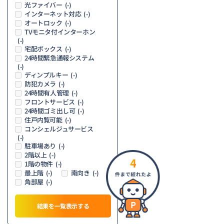
光ファイバー
(-)
インターネット対応
(-)
オートロック
(-)
TVモニタ付インターホン
(-)
宅配ボックス
(-)
24時間緊急通報システム
(-)
ディンプルキー
(-)
防犯カメラ
(-)
24時間有人管理
(-)
フロントサービス
(-)
24時間ゴミ出し可
(-)
住戸内覧可能
(-)
コンシェルジュサービス
(-)
駐車場あり
(-)
2階以上
(-)
4
1階の物件
(-)
最上階
南向き
(-)
(-)
角部屋
(-)
結果を一覧表示する