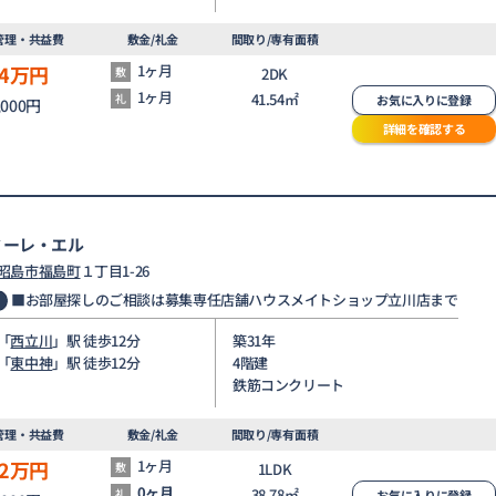
管理・共益費
敷金/礼金
間取り/専有面積
4
万円
1ヶ月
敷
2DK
1ヶ月
41.54㎡
礼
お気に入りに登録
,000円
詳細を確認する
ミーレ・エル
昭島市
福島町
１丁目1-26
■お部屋探しのご相談は募集専任店舗ハウスメイトショップ立川店まで
「
西立川
」駅 徒歩12分
築31年
「
東中神
」駅 徒歩12分
4階建
鉄筋コンクリート
管理・共益費
敷金/礼金
間取り/専有面積
2
万円
1ヶ月
敷
1LDK
0ヶ月
38.78㎡
礼
お気に入りに登録