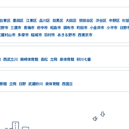
台東区
墨田区
江東区
品川区
目黒区
大田区
世田谷区
渋谷区
中野区
杉
蔵野市
三鷹市
青梅市
府中市
昭島市
調布市
町田市
小金井市
小平市
日野
武蔵村山市
多摩市
稲城市
羽村市
あきる野市
西東京市
川
西武立川
柴崎体育館
高松
立飛
泉体育館
砂川七番
育館
立飛
日野
武蔵砂川
泉体育館
西国立