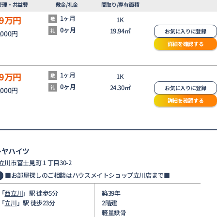
管理・共益費
敷金/礼金
間取り/専有面積
9
万円
1ヶ月
敷
1K
0ヶ月
19.94㎡
礼
お気に入りに登録
,000円
詳細を確認する
9
万円
1ヶ月
敷
1K
0ヶ月
24.30㎡
礼
お気に入りに登録
,000円
詳細を確認する
レヤハイツ
立川市
富士見町
１丁目30-2
■お部屋探しのご相談はハウスメイトショップ立川店まで■
「
西立川
」駅 徒歩5分
築39年
「
立川
」駅 徒歩23分
2階建
軽量鉄骨