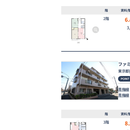
階
賃料/
2階
6.
3
ファ
東京都
青梅線
青梅線
階
賃料/
3階
8.