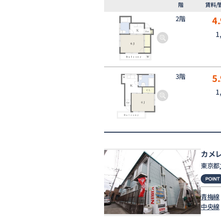
階
賃料/
2階
4.
1
3階
5.
1
カメ
東京都
青梅線
中央線