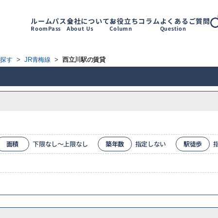
ルームパス
会社について
お役立ちコラム
よくあるご質問
RoomPass
About Us
Column
Question
ら探す
>
JR青梅線
>
西立川駅の賃貸
面積
下限なし～上限なし
築年数
指定しない
駅徒歩