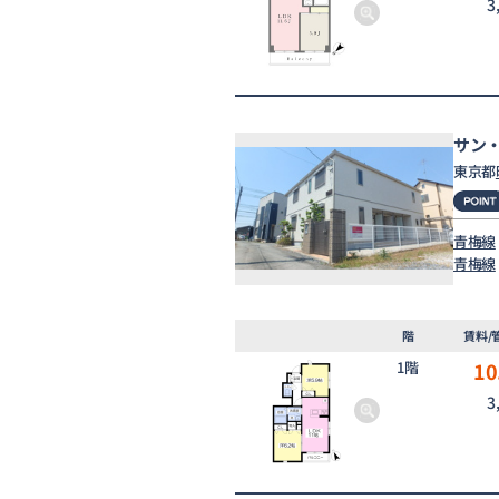
3
サン
東京都
青梅線
青梅線
階
賃料/
1階
10
3