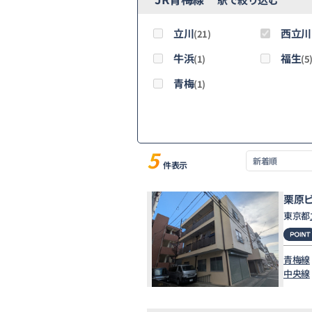
立川
西立川
(21)
牛浜
福生
(1)
(5
青梅
(1)
5
件表示
栗原
東京都
青梅線
中央線