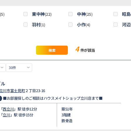
東中神
中神
昭島
(5)
(22)
(25)
羽村
小作
河辺
)
(1)
(4)
4
件が該当
検索
ビル
立川市
富士見町
２丁目23-16
■お部屋探しのご相談はハウスメイトショップ立川店まで■
「
西立川
」駅 徒歩12分
築51年
「
立川
」駅 徒歩15分
3階建
鉄骨造