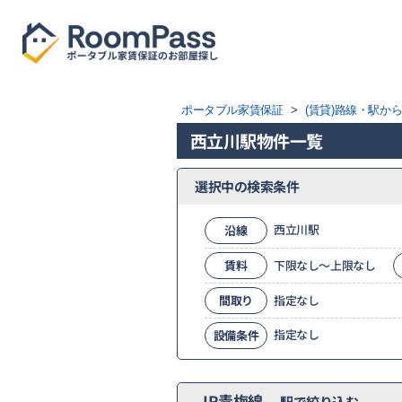
ポータブル家賃保証
>
(賃貸)路線・駅か
西立川駅物件一覧
選択中の検索条件
西立川駅
沿線
賃料
下限なし～上限なし
間取り
指定なし
指定なし
設備条件
JR青梅線
駅で絞り込む