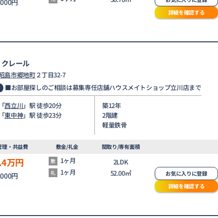
,000円
詳細を確認する
・クレール
昭島市
郷地町
２丁目32-7
■お部屋探しのご相談は募集専任店舗ハウスメイトショップ立川店まで
「
西立川
」駅 徒歩20分
築12年
「
東中神
」駅 徒歩23分
2階建
軽量鉄骨
管理・共益費
敷金/礼金
間取り/専有面積
.4
万円
1ヶ月
敷
2LDK
1ヶ月
52.00㎡
礼
お気に入りに登録
,000円
詳細を確認する