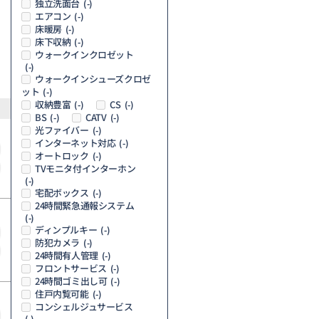
独立洗面台
(-)
エアコン
(-)
床暖房
(-)
床下収納
(-)
ウォークインクロゼット
(-)
ウォークインシューズクロゼ
ット
(-)
収納豊富
CS
(-)
(-)
BS
CATV
(-)
(-)
光ファイバー
(-)
インターネット対応
(-)
オートロック
(-)
TVモニタ付インターホン
(-)
宅配ボックス
(-)
24時間緊急通報システム
(-)
ディンプルキー
(-)
防犯カメラ
(-)
24時間有人管理
(-)
フロントサービス
(-)
24時間ゴミ出し可
(-)
住戸内覧可能
(-)
コンシェルジュサービス
(-)