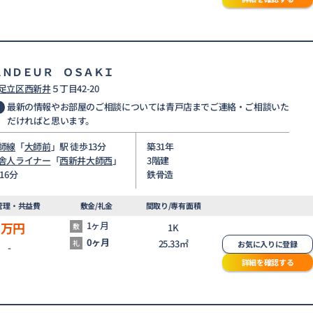
ＡＮＤＥＵＲ ＯＳＡＫＩ
足立区
西新井
５丁目42-20
最新の情報やお部屋のご相談については青戸店までご連絡・ご相談いた
だければと思います。
師線
「
大師前
」駅 徒歩13分
築31年
舎人ライナー
「
西新井大師西
」
3階建
16分
鉄骨造
管理・共益費
敷金/礼金
間取り/専有面積
6
万円
1ヶ月
敷
1K
0ヶ月
25.33㎡
礼
お気に入りに登録
-
詳細を確認する