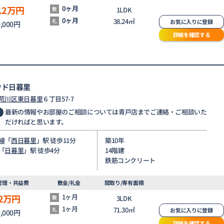
.2
万円
0ヶ月
敷
1LDK
0ヶ月
38.24㎡
礼
お気に入りに登録
0,000円
詳細を確認する
ウド日暮里
荒川区
東日暮里
６丁目57-7
最新の情報やお部屋のご相談については青戸店までご連絡・ご相談いた
だければと思います。
線
「
西日暮里
」駅 徒歩11分
築10年
「
日暮里
」駅 徒歩4分
14階建
鉄筋コンクリート
管理・共益費
敷金/礼金
間取り/専有面積
2
万円
1ヶ月
敷
3LDK
1ヶ月
71.30㎡
礼
お気に入りに登録
0,000円
詳細を確認する