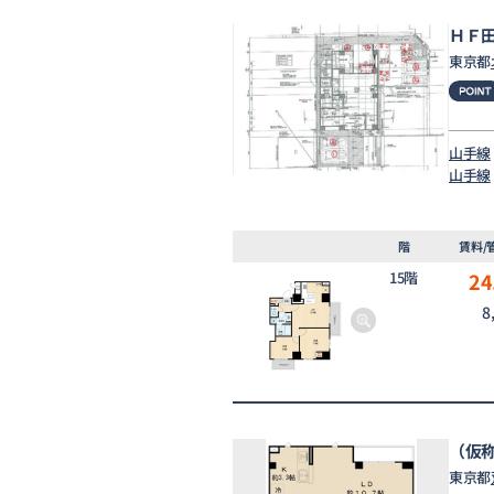
ＨＦ
東京都
山手線
山手線
階
賃料/
15階
24
8
（仮
東京都