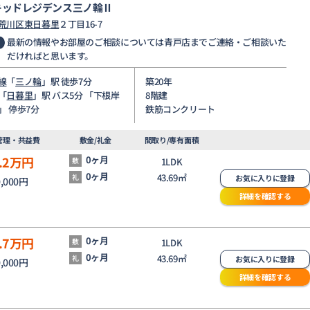
キッドレジデンス三ノ輪Ⅱ
荒川区
東日暮里
２丁目16-7
最新の情報やお部屋のご相談については青戸店までご連絡・ご相談いた
だければと思います。
線
「
三ノ輪
」駅 徒歩7分
築20年
「
日暮里
」駅 バス5分 「下根岸
8階建
」 停歩7分
鉄筋コンクリート
管理・共益費
敷金/礼金
間取り/専有面積
.2
万円
0ヶ月
敷
1LDK
0ヶ月
43.69㎡
礼
お気に入りに登録
0,000円
詳細を確認する
.7
万円
0ヶ月
敷
1LDK
0ヶ月
43.69㎡
礼
お気に入りに登録
0,000円
詳細を確認する