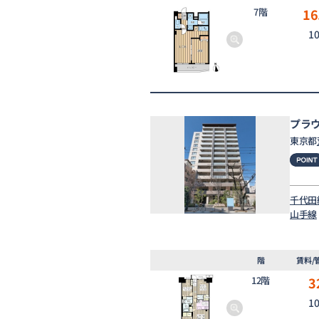
7階
16
1
プラ
東京都
千代田
山手線
階
賃料/
12階
3
1