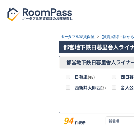
ポータブル家賃保証
>
(賃貸)路線・駅か
都営地下鉄日暮里舎人ライ
都営地下鉄日暮里舎人ライナ
日暮里
西日暮
(48)
西新井大師西
舎人公
(2)
94
件表示