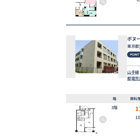
ボヌ
東京都
山手線
都電荒
階
賃料/
3階
1
1