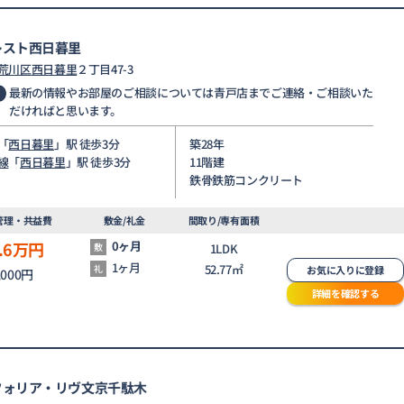
レスト西日暮里
荒川区
西日暮里
２丁目47-3
最新の情報やお部屋のご相談については青戸店までご連絡・ご相談いた
だければと思います。
「
西日暮里
」駅 徒歩3分
築28年
線
「
西日暮里
」駅 徒歩3分
11階建
鉄骨鉄筋コンクリート
管理・共益費
敷金/礼金
間取り/専有面積
.6
万円
0ヶ月
敷
1LDK
1ヶ月
52.77㎡
礼
お気に入りに登録
,000円
詳細を確認する
フォリア・リヴ文京千駄木