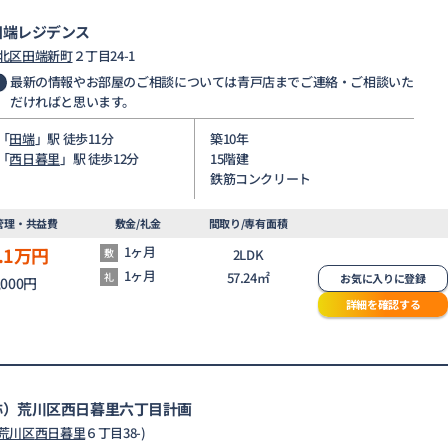
田端レジデンス
北区
田端新町
２丁目24-1
最新の情報やお部屋のご相談については青戸店までご連絡・ご相談いた
だければと思います。
「
田端
」駅 徒歩11分
築10年
「
西日暮里
」駅 徒歩12分
15階建
鉄筋コンクリート
管理・共益費
敷金/礼金
間取り/専有面積
.1
万円
1ヶ月
敷
2LDK
1ヶ月
57.24㎡
礼
お気に入りに登録
,000円
詳細を確認する
称）荒川区西日暮里六丁目計画
荒川区
西日暮里
６丁目38-)