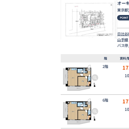
オー
東京都
日比谷
山手線
バス停
階
賃料/
2階
17
1
6階
17
1