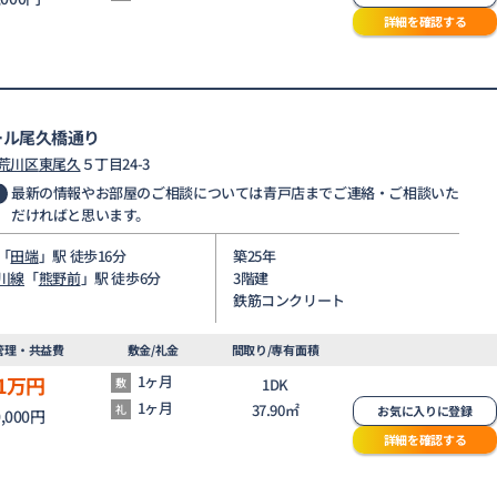
詳細を確認する
ール尾久橋通り
荒川区
東尾久
５丁目24-3
最新の情報やお部屋のご相談については青戸店までご連絡・ご相談いた
だければと思います。
「
田端
」駅 徒歩16分
築25年
川線
「
熊野前
」駅 徒歩6分
3階建
鉄筋コンクリート
管理・共益費
敷金/礼金
間取り/専有面積
1
万円
1ヶ月
敷
1DK
1ヶ月
37.90㎡
礼
お気に入りに登録
0,000円
詳細を確認する