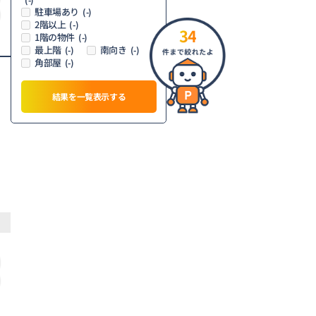
駐車場あり
(-)
2階以上
(-)
34
1階の物件
(-)
最上階
南向き
(-)
(-)
角部屋
(-)
結果を一覧表示する