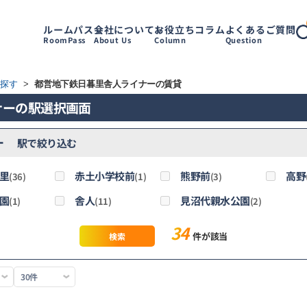
ルームパス
会社について
お役立ちコラム
よくあるご質問
RoomPass
About Us
Column
Question
ら探す
>
都営地下鉄日暮里舎人ライナーの賃貸
ナーの駅選択画面
ー
駅で絞り込む
里
赤土小学校前
熊野前
高野
(36)
(1)
(3)
園
舎人
見沼代親水公園
(1)
(11)
(2)
34
件が該当
検索