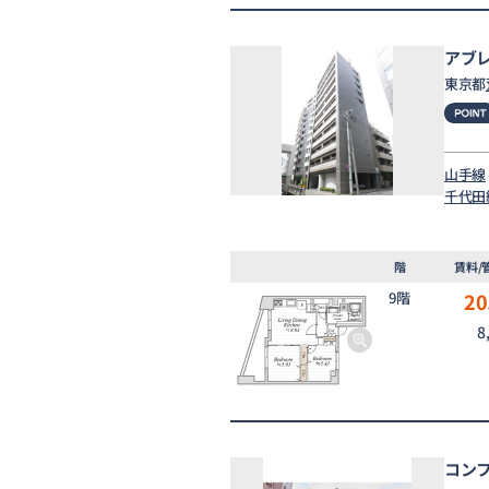
アブ
東京都
山手線
千代田
階
賃料/
9階
20
8
コン