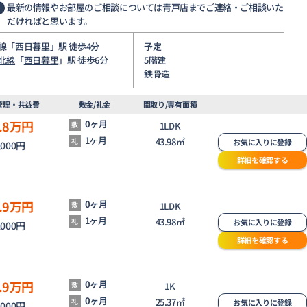
最新の情報やお部屋のご相談については青戸店までご連絡・ご相談いた
だければと思います。
線
「
西日暮里
」駅 徒歩4分
予定
北線
「
西日暮里
」駅 徒歩6分
5階建
鉄骨造
管理・共益費
敷金/礼金
間取り/専有面積
.8
万円
0ヶ月
敷
1LDK
1ヶ月
43.98㎡
礼
お気に入りに登録
,000円
詳細を確認する
.9
万円
0ヶ月
敷
1LDK
1ヶ月
43.98㎡
礼
お気に入りに登録
,000円
詳細を確認する
.9
万円
0ヶ月
敷
1K
0ヶ月
25.37㎡
礼
お気に入りに登録
,000円