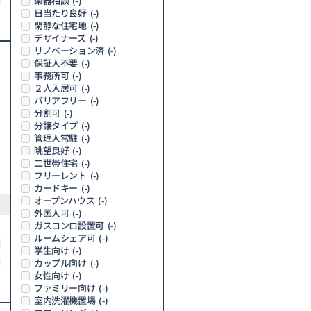
楽器相談
(-)
日当たり良好
(-)
閑静な住宅地
(-)
デザイナーズ
(-)
リノベーション済
(-)
保証人不要
(-)
事務所可
(-)
２人入居可
(-)
バリアフリー
(-)
分割可
(-)
分譲タイプ
(-)
管理人常駐
(-)
眺望良好
(-)
二世帯住宅
(-)
フリーレント
(-)
カードキー
(-)
オープンハウス
(-)
外国人可
(-)
ガスコンロ設置可
(-)
ルームシェア可
(-)
学生向け
(-)
カップル向け
(-)
女性向け
(-)
ファミリー向け
(-)
室内洗濯機置場
(-)