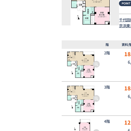
千代田
京浜東
階
賃料/
2階
18
6
3階
18
6
4階
12
6