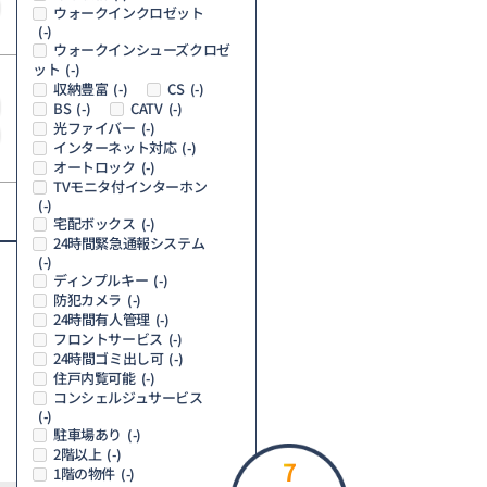
ウォークインクロゼット
(-)
ウォークインシューズクロゼ
ット
(-)
収納豊富
CS
(-)
(-)
BS
CATV
(-)
(-)
光ファイバー
(-)
インターネット対応
(-)
オートロック
(-)
TVモニタ付インターホン
(-)
宅配ボックス
(-)
24時間緊急通報システム
(-)
ディンプルキー
(-)
防犯カメラ
(-)
24時間有人管理
(-)
フロントサービス
(-)
24時間ゴミ出し可
(-)
住戸内覧可能
(-)
コンシェルジュサービス
(-)
駐車場あり
(-)
2階以上
(-)
7
1階の物件
(-)