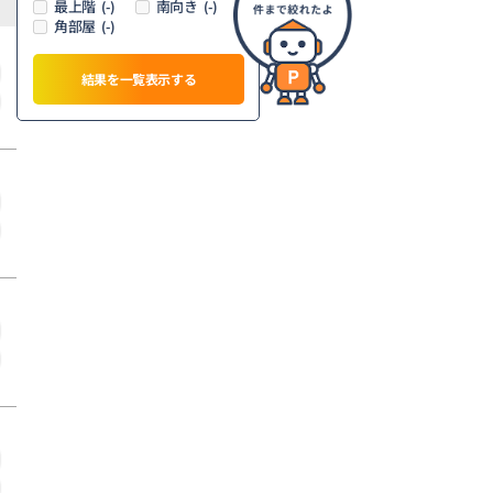
最上階
南向き
(-)
(-)
角部屋
(-)
結果を一覧表示する