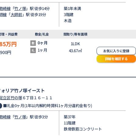
勢崎線
「
竹ノ塚
」駅 徒歩14分
築1年未満
師線
「
大師前
」駅 徒歩19分
3階建
木造
管理・共益費
敷金/礼金
間取り/専有面積
.85
万円
0ヶ月
敷
1LDK
1ヶ月
43.67㎡
礼
お気に入りに登録
,900円
詳細を確認する
フォリア竹ノ塚イースト
足立区
竹の塚
６丁目１６－１１
■礼金0ヶ月(1年以内解約時賃料1ヶ月分違約金有り)
勢崎線
「
竹ノ塚
」駅 徒歩3分
築37年
11階建
鉄骨鉄筋コンクリート