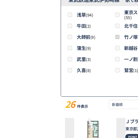
東京ス
浅草
(94)
(55)
牛田
北千住
(2)
大師前
竹ノ塚
(9)
蒲生
新越谷
(9)
武里
一ノ割
(3)
久喜
鷲宮
(8)
(1
26
件表示
Ｊブ
東京都