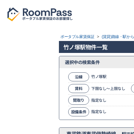
ポータブル家賃保証
>
(賃貸)路線・駅か
竹ノ塚駅物件一覧
選択中の検索条件
竹ノ塚駅
沿線
賃料
下限なし～上限なし
間取り
指定なし
指定なし
設備条件
東武鉄道東武伊勢崎線
駅で絞