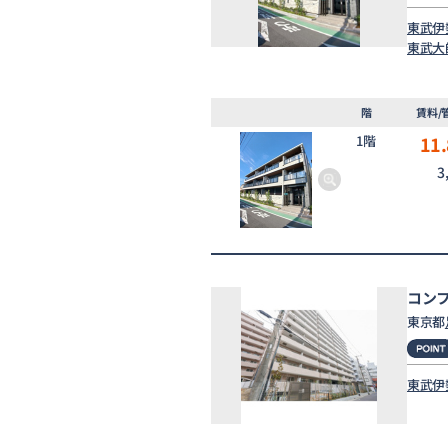
東武伊
東武大
階
賃料/
1階
11
3
コン
東京都
東武伊