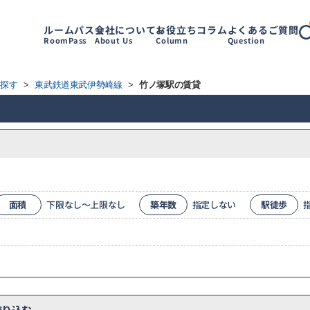
ルームパス
会社について
お役立ちコラム
よくあるご質問
RoomPass
About Us
Column
Question
ら探す
>
東武鉄道東武伊勢崎線
>
竹ノ塚駅の賃貸
面積
下限なし～上限なし
築年数
指定しない
駅徒歩
り込む