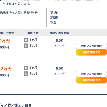
だければと思います。
勢崎線
「
竹ノ塚
」駅 徒歩4分
築1年
3階建
木造
管理・共益費
敷金/礼金
間取り/専有面積
0
万円
1ヶ月
敷
1LDK
1ヶ月
29.70㎡
礼
お気に入りに登録
,000円
詳細を確認する
.2
万円
1ヶ月
敷
1LDK
1ヶ月
29.70㎡
礼
お気に入りに登録
,000円
詳細を確認する
ディア竹ノ塚２丁目Ⅱ