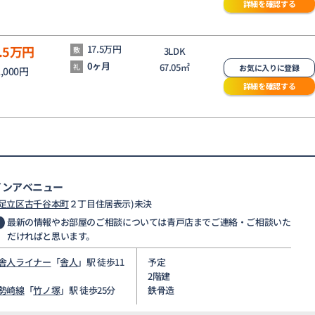
詳細を確認する
.5
万円
17.5万円
敷
3LDK
0ヶ月
67.05㎡
礼
お気に入りに登録
2,000円
詳細を確認する
インアベニュー
足立区
古千谷本町
２丁目住居表示)未決
最新の情報やお部屋のご相談については青戸店までご連絡・ご相談いた
だければと思います。
舎人ライナー
「
舎人
」駅 徒歩11
予定
2階建
勢崎線
「
竹ノ塚
」駅 徒歩25分
鉄骨造