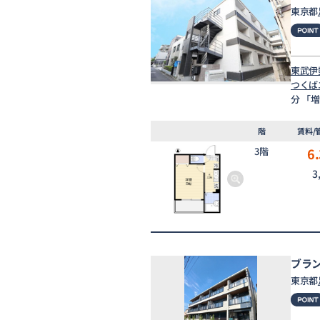
東京都
東武伊
つくば
分 「
階
賃料/
3階
6.
3
ブラ
東京都