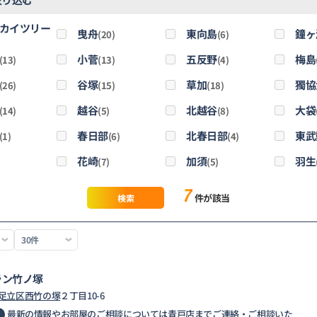
カイツリー
曳舟
東向島
鐘ヶ
(20)
(6)
小菅
五反野
梅島
(13)
(13)
(4)
谷塚
草加
獨協
(26)
(15)
(18)
越谷
北越谷
大袋
(14)
(5)
(8)
春日部
北春日部
東武
(1)
(6)
(4)
花崎
加須
羽生
)
(7)
(5)
7
件が該当
検索
ラン竹ノ塚
足立区
西竹の塚
２丁目10-6
最新の情報やお部屋のご相談については青戸店までご連絡・ご相談いた