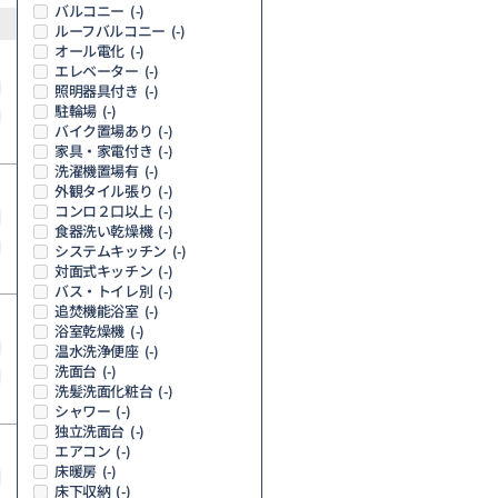
バルコニー
(-)
ルーフバルコニー
(-)
オール電化
(-)
エレベーター
(-)
照明器具付き
(-)
駐輪場
(-)
バイク置場あり
(-)
家具・家電付き
(-)
洗濯機置場有
(-)
外観タイル張り
(-)
コンロ２口以上
(-)
食器洗い乾燥機
(-)
システムキッチン
(-)
対面式キッチン
(-)
バス・トイレ別
(-)
追焚機能浴室
(-)
浴室乾燥機
(-)
温水洗浄便座
(-)
洗面台
(-)
洗髪洗面化粧台
(-)
シャワー
(-)
独立洗面台
(-)
エアコン
(-)
床暖房
(-)
床下収納
(-)