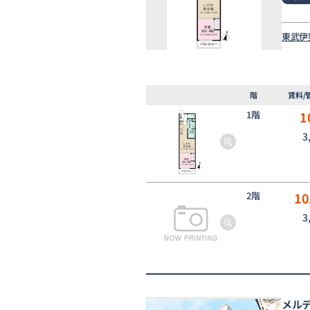
東武伊
階
賃料/
1階
1
3
2階
10
3
メル