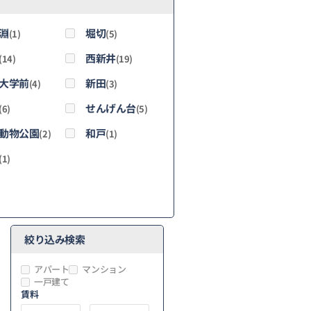
淵
堀切
(1)
(5)
西新井
(14)
(19)
大学前
新田
(4)
(3)
せんげん台
(6)
(5)
動物公園
和戸
(2)
(1)
(1)
絞り込み検索
アパート
マンション
一戸建て
賃料