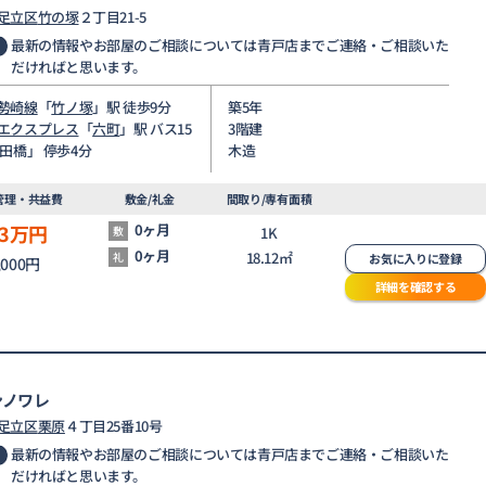
足立区
竹の塚
２丁目21-5
最新の情報やお部屋のご相談については青戸店までご連絡・ご相談いた
だければと思います。
勢崎線
「
竹ノ塚
」駅 徒歩9分
築5年
エクスプレス
「
六町
」駅 バス15
3階建
増田橋」 停歩4分
木造
管理・共益費
敷金/礼金
間取り/専有面積
3
万円
0ヶ月
敷
1K
0ヶ月
18.12㎡
礼
お気に入りに登録
,000円
詳細を確認する
ンノワレ
足立区
栗原
４丁目25番10号
最新の情報やお部屋のご相談については青戸店までご連絡・ご相談いた
だければと思います。