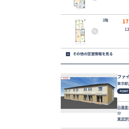
3階
17
1
その他の空室情報を見る
+
ファ
東京都
日暮里
分
東武伊