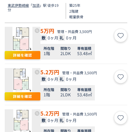
東武伊勢崎線
「
加須
」駅 徒歩19
築25年
分
2階建
軽量鉄骨
5
万円
管理・共益費 3,500円
敷
0ヶ月
礼
0ヶ月
お気
所在階
間取り
専有面積
1階
2LDK
53.48㎡
詳細を確認
5.2
万円
管理・共益費 3,500円
敷
0ヶ月
礼
0ヶ月
お気
所在階
間取り
専有面積
1階
2LDK
53.48㎡
詳細を確認
5.2
万円
管理・共益費 3,500円
敷
0ヶ月
礼
0ヶ月
お気
所在階
間取り
専有面積