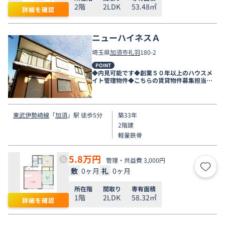
2階
2LDK
53.48㎡
詳細を確認
ニューハイネスＡ
埼玉県
加須市
礼羽
180-2
POINT
◆内見可能です◆創業５０年以上のハウスメ
イト管理物件◆こちらの賃貸物件募集担当店
舗は新越谷店です◆
東武伊勢崎線
「
加須
」駅 徒歩5分
築33年
2階建
軽量鉄骨
5.8
万円
管理・共益費 3,000円
敷
0ヶ月
礼
0ヶ月
お気
所在階
間取り
専有面積
1階
2LDK
58.32㎡
詳細を確認