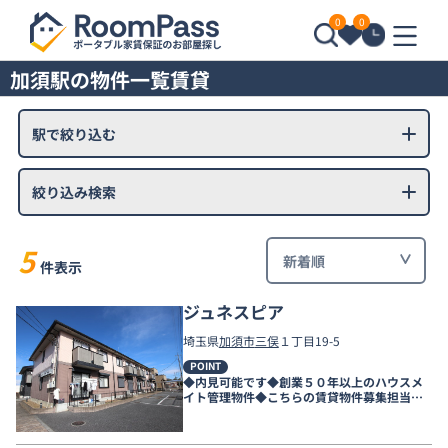
0
0
加須駅の物件一覧賃貸
駅で絞り込む
絞り込み検索
5
件表示
ジュネスピア
埼玉県
加須市
三俣
１丁目19-5
POINT
◆内見可能です◆創業５０年以上のハウスメ
イト管理物件◆こちらの賃貸物件募集担当店
舗は新越谷店です◆