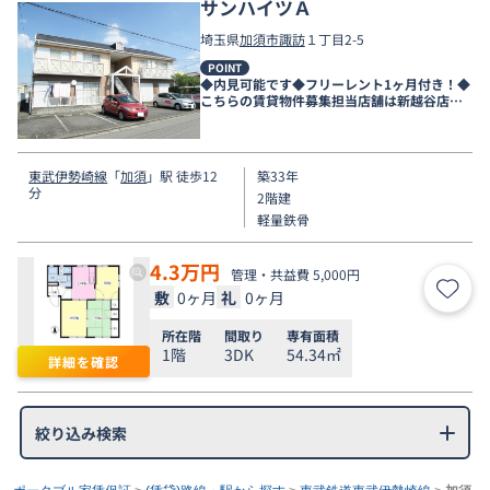
サンハイツＡ
埼玉県
加須市
諏訪
１丁目2-5
POINT
◆内見可能です◆フリーレント1ヶ月付き！◆
こちらの賃貸物件募集担当店舗は新越谷店で
す◆
東武伊勢崎線
「
加須
」駅 徒歩12
築33年
分
2階建
軽量鉄骨
4.3
万円
管理・共益費 5,000円
敷
0ヶ月
礼
0ヶ月
お気
所在階
間取り
専有面積
1階
3DK
54.34㎡
詳細を確認
絞り込み検索