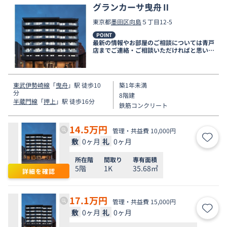
グランカーサ曳舟Ⅱ
東京都
墨田区
向島
５丁目12-5
POINT
最新の情報やお部屋のご相談については青戸
店までご連絡・ご相談いただければと思いま
す。
東武伊勢崎線
「
曳舟
」駅 徒歩10
築1年未満
分
8階建
半蔵門線
「
押上
」駅 徒歩16分
鉄筋コンクリート
14.5
万円
管理・共益費 10,000円
敷
0ヶ月
礼
0ヶ月
お気
所在階
間取り
専有面積
5階
1K
35.68㎡
詳細を確認
17.1
万円
管理・共益費 15,000円
敷
0ヶ月
礼
0ヶ月
お気