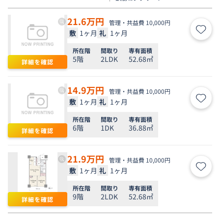
21.6
万円
管理・共益費 10,000円
敷
1ヶ月
礼
1ヶ月
お気
所在階
間取り
専有面積
5階
2LDK
52.68㎡
詳細を確認
14.9
万円
管理・共益費 10,000円
敷
1ヶ月
礼
1ヶ月
お気
所在階
間取り
専有面積
6階
1DK
36.88㎡
詳細を確認
21.9
万円
管理・共益費 10,000円
敷
1ヶ月
礼
1ヶ月
お気
所在階
間取り
専有面積
9階
2LDK
52.68㎡
詳細を確認