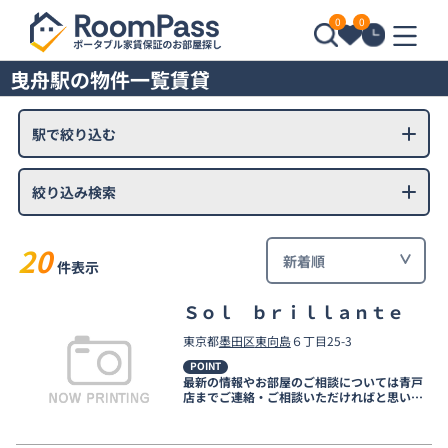
0
0
曳舟駅の物件一覧賃貸
駅で絞り込む
絞り込み検索
20
件表示
Ｓｏｌ ｂｒｉｌｌａｎｔｅ
東京都
墨田区
東向島
６丁目25-3
POINT
最新の情報やお部屋のご相談については青戸
店までご連絡・ご相談いただければと思いま
す。