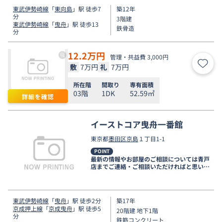
東武伊勢崎線
「
東向島
」駅 徒歩7
築12年
分
3階建
東武伊勢崎線
「
曳舟
」駅 徒歩13
鉄骨造
分
12.2
万円
管理・共益費 3,000円
敷
7万円
礼
7万円
お気
所在階
間取り
専有面積
03階
1DK
52.59㎡
詳細を確認
イーストコア曳舟一番館
東京都
墨田区
京島
１丁目1-1
POINT
最新の情報やお部屋のご相談については青戸
店までご連絡・ご相談いただければと思いま
す。
東武伊勢崎線
「
曳舟
」駅 徒歩2分
築17年
京成押上線
「
京成曳舟
」駅 徒歩5
20階建 地下1階
分
鉄筋コンクリート