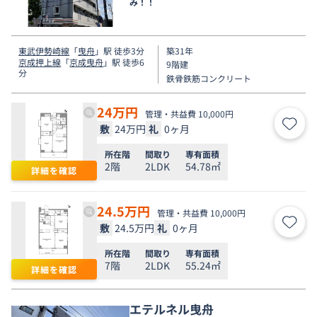
み！！
東武伊勢崎線
「
曳舟
」駅 徒歩3分
築31年
京成押上線
「
京成曳舟
」駅 徒歩6
9階建
分
鉄骨鉄筋コンクリート
24
万円
管理・共益費 10,000円
敷
24万円
礼
0ヶ月
お気
所在階
間取り
専有面積
2階
2LDK
54.78㎡
詳細を確認
24.5
万円
管理・共益費 10,000円
敷
24.5万円
礼
0ヶ月
お気
所在階
間取り
専有面積
7階
2LDK
55.24㎡
詳細を確認
エテルネル曳舟