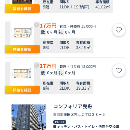
所在階
間取り
専有面積
5階
1LDK＋1S(納戸)
41.02㎡
詳細を確認
17
万円
管理・共益費 15,000円
敷
0ヶ月
礼
0ヶ月
お気
所在階
間取り
専有面積
8階
2LDK
38.19㎡
詳細を確認
17
万円
管理・共益費 15,000円
敷
0ヶ月
礼
0ヶ月
お気
所在階
間取り
専有面積
8階
2LDK
39.33㎡
詳細を確認
コンフォリア曳舟
東京都
墨田区
押上
２丁目３３－５
POINT
■キッチン・バス・トイレ・洗面台交換済