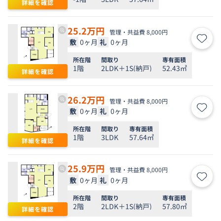
詳細を確認
25.2
万円
管理・共益費 8,000円
敷
0ヶ月
礼
0ヶ月
お気
所在階
間取り
専有面積
1階
2LDK＋1S(納戸)
52.43㎡
詳細を確認
26.2
万円
管理・共益費 8,000円
敷
0ヶ月
礼
0ヶ月
お気
所在階
間取り
専有面積
1階
3LDK
57.64㎡
詳細を確認
25.9
万円
管理・共益費 8,000円
敷
0ヶ月
礼
0ヶ月
お気
所在階
間取り
専有面積
2階
2LDK＋1S(納戸)
57.80㎡
詳細を確認