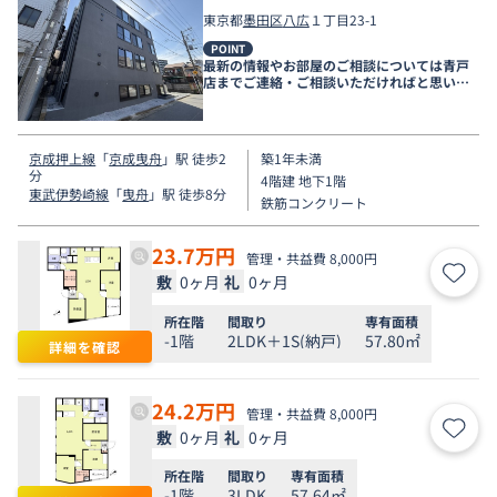
東京都
墨田区
八広
１丁目23-1
POINT
最新の情報やお部屋のご相談については青戸
店までご連絡・ご相談いただければと思いま
す。
京成押上線
「
京成曳舟
」駅 徒歩2
築1年未満
分
4階建 地下1階
東武伊勢崎線
「
曳舟
」駅 徒歩8分
鉄筋コンクリート
23.7
万円
管理・共益費 8,000円
敷
0ヶ月
礼
0ヶ月
お気
所在階
間取り
専有面積
-1階
2LDK＋1S(納戸)
57.80㎡
詳細を確認
24.2
万円
管理・共益費 8,000円
敷
0ヶ月
礼
0ヶ月
お気
所在階
間取り
専有面積
-1階
3LDK
57.64㎡