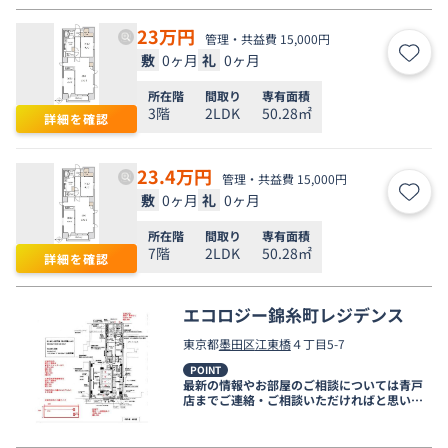
23
万円
管理・共益費 15,000円
敷
0ヶ月
礼
0ヶ月
お気
所在階
間取り
専有面積
3階
2LDK
50.28㎡
詳細を確認
23.4
万円
管理・共益費 15,000円
敷
0ヶ月
礼
0ヶ月
お気
所在階
間取り
専有面積
7階
2LDK
50.28㎡
詳細を確認
エコロジー錦糸町レジデンス
東京都
墨田区
江東橋
４丁目5-7
POINT
最新の情報やお部屋のご相談については青戸
店までご連絡・ご相談いただければと思いま
す。