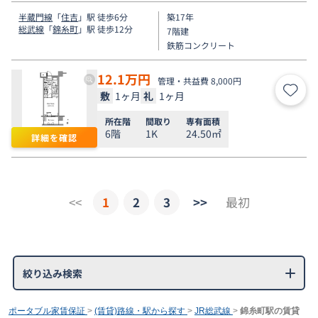
半蔵門線
「
住吉
」駅 徒歩6分
築17年
総武線
「
錦糸町
」駅 徒歩12分
7階建
鉄筋コンクリート
12.1
万円
管理・共益費 8,000円
敷
1ヶ月
礼
1ヶ月
お気
所在階
間取り
専有面積
6階
1K
24.50㎡
詳細を確認
<<
1
2
3
>>
最初
絞り込み検索
ポータブル家賃保証
>
(賃貸)路線・駅から探す
>
JR総武線
>
錦糸町駅の賃貸