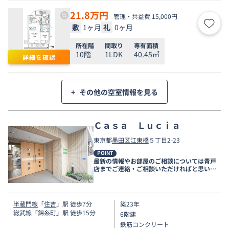
21.8
万円
管理・共益費 15,000円
敷
1ヶ月
礼
0ヶ月
お気
所在階
間取り
専有面積
10階
1LDK
40.45㎡
詳細を確認
+
その他の空室情報を見る
Ｃａｓａ Ｌｕｃｉａ
東京都
墨田区
江東橋
５丁目2-23
POINT
最新の情報やお部屋のご相談については青戸
店までご連絡・ご相談いただければと思いま
す。
半蔵門線
「
住吉
」駅 徒歩7分
築23年
総武線
「
錦糸町
」駅 徒歩15分
6階建
鉄筋コンクリート