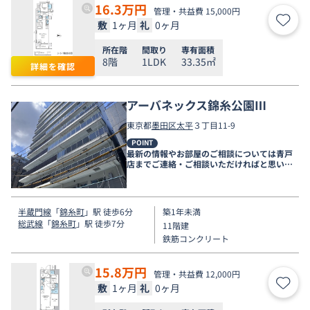
16.3
万円
管理・共益費 15,000円
敷
1ヶ月
礼
0ヶ月
お気
所在階
間取り
専有面積
8階
1LDK
33.35㎡
詳細を確認
アーバネックス錦糸公園Ⅲ
東京都
墨田区
太平
３丁目11-9
POINT
最新の情報やお部屋のご相談については青戸
店までご連絡・ご相談いただければと思いま
す。
半蔵門線
「
錦糸町
」駅 徒歩6分
築1年未満
総武線
「
錦糸町
」駅 徒歩7分
11階建
鉄筋コンクリート
15.8
万円
管理・共益費 12,000円
敷
1ヶ月
礼
0ヶ月
お気