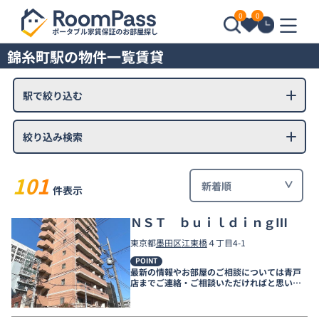
0
0
錦糸町駅の物件一覧賃貸
駅で絞り込む
絞り込み検索
101
件表示
ＮＳＴ ｂｕｉｌｄｉｎｇⅢ
東京都
墨田区
江東橋
４丁目4-1
POINT
最新の情報やお部屋のご相談については青戸
店までご連絡・ご相談いただければと思いま
す。