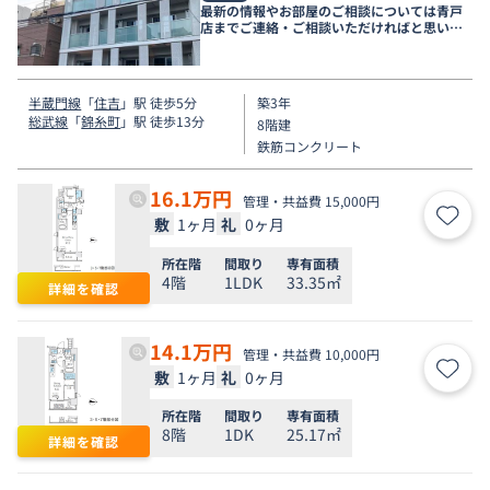
最新の情報やお部屋のご相談については青戸
店までご連絡・ご相談いただければと思いま
す。
半蔵門線
「
住吉
」駅 徒歩5分
築3年
総武線
「
錦糸町
」駅 徒歩13分
8階建
鉄筋コンクリート
16.1
万円
管理・共益費 15,000円
敷
1ヶ月
礼
0ヶ月
お気
所在階
間取り
専有面積
4階
1LDK
33.35㎡
詳細を確認
14.1
万円
管理・共益費 10,000円
敷
1ヶ月
礼
0ヶ月
お気
所在階
間取り
専有面積
8階
1DK
25.17㎡
詳細を確認