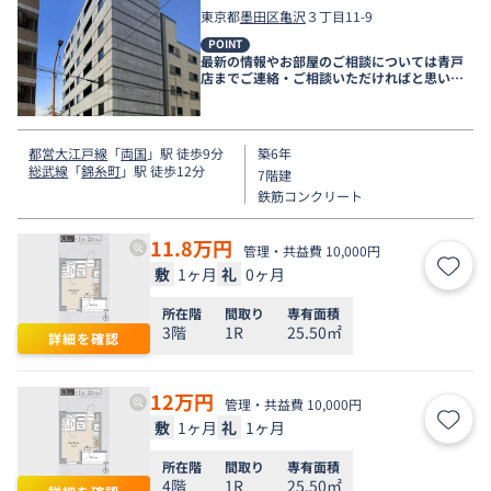
東京都
墨田区
亀沢
３丁目11-9
POINT
最新の情報やお部屋のご相談については青戸
店までご連絡・ご相談いただければと思いま
す。
都営大江戸線
「
両国
」駅 徒歩9分
築6年
総武線
「
錦糸町
」駅 徒歩12分
7階建
鉄筋コンクリート
11.8
万円
管理・共益費 10,000円
敷
1ヶ月
礼
0ヶ月
お気
所在階
間取り
専有面積
3階
1R
25.50㎡
詳細を確認
12
万円
管理・共益費 10,000円
敷
1ヶ月
礼
1ヶ月
お気
所在階
間取り
専有面積
4階
1R
25.50㎡