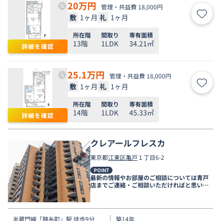
20
万円
管理・共益費 18,000円
敷
1ヶ月
礼
1ヶ月
お気
所在階
間取り
専有面積
13階
1LDK
34.21㎡
詳細を確認
25.1
万円
管理・共益費 18,000円
敷
1ヶ月
礼
1ヶ月
お気
所在階
間取り
専有面積
14階
1LDK
45.33㎡
詳細を確認
クレアールフレスカ
東京都
江東区
亀戸
１丁目6-2
POINT
最新の情報やお部屋のご相談については青戸
店までご連絡・ご相談いただければと思いま
す。
半蔵門線
「
錦糸町
」駅 徒歩9分
築14年