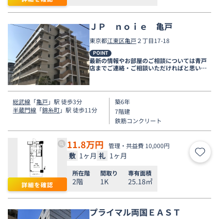
ＪＰ ｎｏｉｅ 亀戸
東京都
江東区
亀戸
２丁目17-18
POINT
最新の情報やお部屋のご相談については青戸
店までご連絡・ご相談いただければと思いま
す。
総武線
「
亀戸
」駅 徒歩3分
築6年
半蔵門線
「
錦糸町
」駅 徒歩11分
7階建
鉄筋コンクリート
11.8
万円
管理・共益費 10,000円
敷
1ヶ月
礼
1ヶ月
お気
所在階
間取り
専有面積
2階
1K
25.18㎡
詳細を確認
プライマル両国ＥＡＳＴ