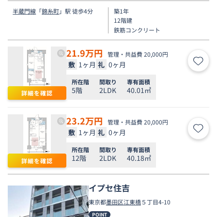
半蔵門線
「
錦糸町
」駅 徒歩4分
築1年
12階建
鉄筋コンクリート
21.9
万円
管理・共益費 20,000円
敷
1ヶ月
礼
0ヶ月
お気
所在階
間取り
専有面積
5階
2LDK
40.01㎡
詳細を確認
23.2
万円
管理・共益費 20,000円
敷
1ヶ月
礼
0ヶ月
お気
所在階
間取り
専有面積
12階
2LDK
40.18㎡
詳細を確認
イプセ住吉
東京都
墨田区
江東橋
５丁目4-10
POINT