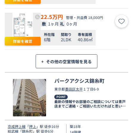
22.5
万円
管理・共益費 18,000円
敷
1ヶ月
礼
0ヶ月
お気
所在階
間取り
専有面積
6階
2LDK
40.86㎡
詳細を確認
+
その他の空室情報を見る
パークアクシス錦糸町
東京都
墨田区
太平
１丁目6-9
POINT
最新の情報やお部屋のご相談については青戸
店までご連絡・ご相談いただければと思いま
す。
京成押上線
「
押上
」駅 徒歩16分
築18年
総武線
「
錦糸町
」駅 徒歩6分
14階建