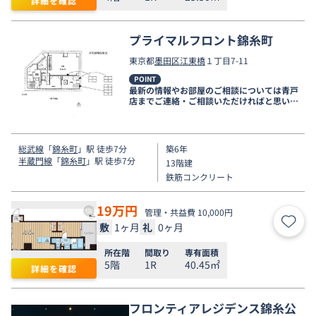
詳細を確認
プライマルフロント錦糸町
東京都
墨田区
江東橋
１丁目7-11
POINT
最新の情報やお部屋のご相談については青戸
店までご連絡・ご相談いただければと思いま
す。
総武線
「
錦糸町
」駅 徒歩7分
築6年
半蔵門線
「
錦糸町
」駅 徒歩7分
13階建
鉄筋コンクリート
19
万円
管理・共益費 10,000円
敷
1ヶ月
礼
0ヶ月
お気
所在階
間取り
専有面積
5階
1R
40.45㎡
詳細を確認
フロンティアレジデンス錦糸公