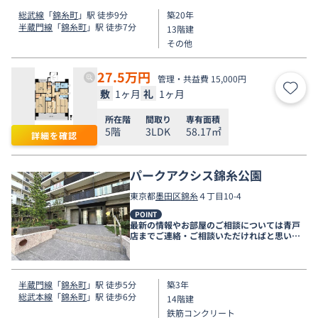
総武線
「
錦糸町
」駅 徒歩9分
築20年
半蔵門線
「
錦糸町
」駅 徒歩7分
13階建
その他
27.5
万円
管理・共益費 15,000円
敷
1ヶ月
礼
1ヶ月
お気
所在階
間取り
専有面積
5階
3LDK
58.17㎡
詳細を確認
パークアクシス錦糸公園
東京都
墨田区
錦糸
４丁目10-4
POINT
最新の情報やお部屋のご相談については青戸
店までご連絡・ご相談いただければと思いま
す。
半蔵門線
「
錦糸町
」駅 徒歩5分
築3年
総武本線
「
錦糸町
」駅 徒歩6分
14階建
鉄筋コンクリート