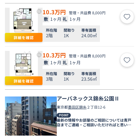
10.3
万円
管理・共益費 8,000円
敷
1ヶ月
礼
1ヶ月
お気
所在階
間取り
専有面積
2階
1K
24.00㎡
詳細を確認
10.3
万円
管理・共益費 8,000円
敷
1ヶ月
礼
1ヶ月
お気
所在階
間取り
専有面積
3階
1K
23.56㎡
詳細を確認
アーバネックス錦糸公園Ⅱ
東京都
墨田区
錦糸
２丁目12-6
POINT
最新の情報やお部屋のご相談については青戸
店までご連絡・ご相談いただければと思いま
す。