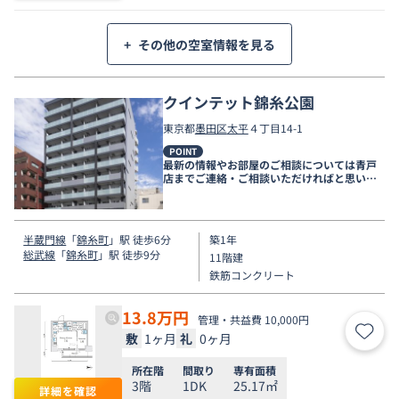
+
その他の空室情報を見る
クインテット錦糸公園
東京都
墨田区
太平
４丁目14-1
POINT
最新の情報やお部屋のご相談については青戸
店までご連絡・ご相談いただければと思いま
す。
半蔵門線
「
錦糸町
」駅 徒歩6分
築1年
総武線
「
錦糸町
」駅 徒歩9分
11階建
鉄筋コンクリート
13.8
万円
管理・共益費 10,000円
敷
1ヶ月
礼
0ヶ月
お気
所在階
間取り
専有面積
3階
1DK
25.17㎡
詳細を確認