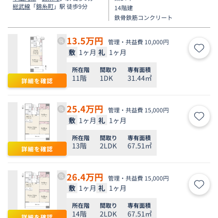
総武線
「
錦糸町
」駅 徒歩9分
14階建
鉄骨鉄筋コンクリート
13.5
万円
管理・共益費 10,000円
敷
1ヶ月
礼
1ヶ月
お気
所在階
間取り
専有面積
11階
1DK
31.44㎡
詳細を確認
25.4
万円
管理・共益費 15,000円
敷
1ヶ月
礼
1ヶ月
お気
所在階
間取り
専有面積
13階
2LDK
67.51㎡
詳細を確認
26.4
万円
管理・共益費 15,000円
敷
1ヶ月
礼
1ヶ月
お気
所在階
間取り
専有面積
14階
2LDK
67.51㎡
詳細を確認