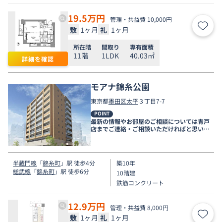
19.5
万円
管理・共益費 10,000円
敷
1ヶ月
礼
1ヶ月
お気
所在階
間取り
専有面積
11階
1LDK
40.03㎡
詳細を確認
モアナ錦糸公園
東京都
墨田区
太平
３丁目7-7
POINT
最新の情報やお部屋のご相談については青戸
店までご連絡・ご相談いただければと思いま
す。
半蔵門線
「
錦糸町
」駅 徒歩4分
築10年
総武線
「
錦糸町
」駅 徒歩6分
10階建
鉄筋コンクリート
12.9
万円
管理・共益費 8,000円
敷
1ヶ月
礼
1ヶ月
お気