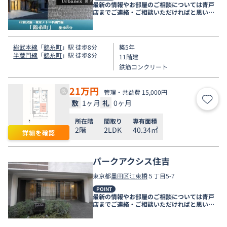
最新の情報やお部屋のご相談については青戸
店までご連絡・ご相談いただければと思いま
す。
総武本線
「
錦糸町
」駅 徒歩8分
築5年
半蔵門線
「
錦糸町
」駅 徒歩8分
11階建
鉄筋コンクリート
21
万円
管理・共益費 15,000円
敷
1ヶ月
礼
0ヶ月
お気
所在階
間取り
専有面積
2階
2LDK
40.34㎡
詳細を確認
パークアクシス住吉
東京都
墨田区
江東橋
５丁目5-7
POINT
最新の情報やお部屋のご相談については青戸
店までご連絡・ご相談いただければと思いま
す。