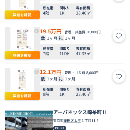
所在階
間取り
専有面積
4階
1K
28.40㎡
詳細を確認
19.5
万円
管理・共益費 10,000円
敷
1ヶ月
礼
1ヶ月
お気
所在階
間取り
専有面積
7階
1LDK
47.33㎡
詳細を確認
12.1
万円
管理・共益費 8,000円
敷
1ヶ月
礼
1ヶ月
お気
所在階
間取り
専有面積
9階
1K
28.40㎡
詳細を確認
アーバネックス錦糸町Ⅱ
東京都
墨田区
太平
１丁目11-5
POINT