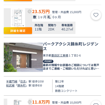
23.5
万円
管理・共益費 15,000円
敷
1ヶ月
礼
0ヶ月
お気
所在階
間取り
専有面積
11階
2DK
40.27㎡
詳細を確認
パークアクシス錦糸町レジデン
ス
東京都
墨田区
江東橋
１丁目2-6
POINT
最新の情報やお部屋のご相談については青戸
店までご連絡・ご相談いただければと思いま
す。
半蔵門線
「
住吉
」駅 徒歩10分
築12年
総武線
「
錦糸町
」駅 徒歩8分
14階建
鉄筋コンクリート
11.8
万円
管理・共益費 10,000円