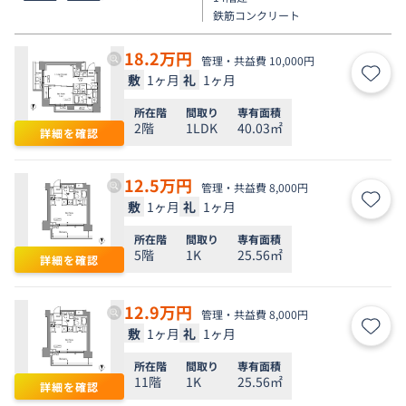
鉄筋コンクリート
18.2
万円
管理・共益費 10,000円
敷
1ヶ月
礼
1ヶ月
お気
所在階
間取り
専有面積
2階
1LDK
40.03㎡
詳細を確認
12.5
万円
管理・共益費 8,000円
敷
1ヶ月
礼
1ヶ月
お気
所在階
間取り
専有面積
5階
1K
25.56㎡
詳細を確認
12.9
万円
管理・共益費 8,000円
敷
1ヶ月
礼
1ヶ月
お気
所在階
間取り
専有面積
11階
1K
25.56㎡
詳細を確認