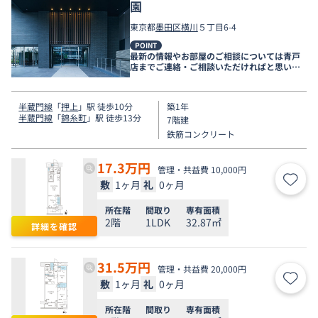
園
東京都
墨田区
横川
５丁目6-4
POINT
最新の情報やお部屋のご相談については青戸
店までご連絡・ご相談いただければと思いま
す。
半蔵門線
「
押上
」駅 徒歩10分
築1年
半蔵門線
「
錦糸町
」駅 徒歩13分
7階建
鉄筋コンクリート
17.3
万円
管理・共益費 10,000円
敷
1ヶ月
礼
0ヶ月
お気
所在階
間取り
専有面積
2階
1LDK
32.87㎡
詳細を確認
31.5
万円
管理・共益費 20,000円
敷
1ヶ月
礼
0ヶ月
お気
所在階
間取り
専有面積