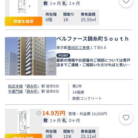
敷
1ヶ月
礼
1ヶ月
お気
所在階
間取り
専有面積
6階
1K
25.59㎡
詳細を確認
ベルファース錦糸町Ｓｏｕｔｈ
東京都
墨田区
江東橋
１丁目5-8
POINT
最新の情報やお部屋のご相談については青戸
店までご連絡・ご相談いただければと思いま
す。
総武本線
「
錦糸町
」駅 徒歩8分
築2年
半蔵門線
「
錦糸町
」駅 徒歩8分
14階建
鉄筋コンクリート
14.9
万円
管理・共益費 10,000円
敷
1ヶ月
礼
0ヶ月
お気
所在階
間取り
専有面積
8階
1DK
25.12㎡