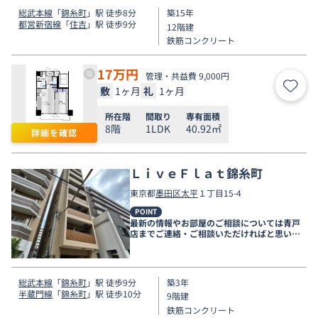
総武本線
「
錦糸町
」駅 徒歩8分
築15年
都営新宿線
「
住吉
」駅 徒歩9分
12階建
鉄筋コンクリート
17
万円
管理・共益費 9,000円
敷
1ヶ月
礼
1ヶ月
お気
所在階
間取り
専有面積
8階
1LDK
40.92㎡
詳細を確認
ＬｉｖｅＦｌａｔ錦糸町
東京都
墨田区
太平
１丁目15-4
POINT
最新の情報やお部屋のご相談については青戸
店までご連絡・ご相談いただければと思いま
す。
総武本線
「
錦糸町
」駅 徒歩9分
築3年
半蔵門線
「
錦糸町
」駅 徒歩10分
9階建
鉄筋コンクリート