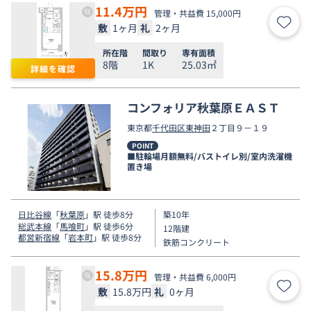
11.4
万円
管理・共益費 15,000円
敷
1ヶ月
礼
2ヶ月
お気
所在階
間取り
専有面積
8階
1K
25.03㎡
詳細を確認
コンフォリア秋葉原ＥＡＳＴ
東京都
千代田区
東神田
２丁目９－１９
POINT
■駐輪場月額無料/バストイレ別/室内洗濯機
置き場
日比谷線
「
秋葉原
」駅 徒歩8分
築10年
総武本線
「
馬喰町
」駅 徒歩6分
12階建
都営新宿線
「
岩本町
」駅 徒歩8分
鉄筋コンクリート
15.8
万円
管理・共益費 6,000円
敷
15.8万円
礼
0ヶ月
お気