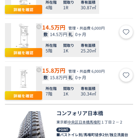
所在階
間取り
専有面積
4階
1R
30.87㎡
詳細を確認
14.5
万円
管理・共益費 6,000円
敷
14.5万円
礼
0ヶ月
お気
所在階
間取り
専有面積
5階
1K
25.20㎡
詳細を確認
15.8
万円
管理・共益費 6,000円
敷
15.8万円
礼
0ヶ月
お気
所在階
間取り
専有面積
7階
1K
30.34㎡
詳細を確認
コンフォリア日本橋
東京都
中央区
日本橋馬喰町
１丁目２－２
POINT
■バストイレ別/馬喰町徒歩2分/独立洗面台