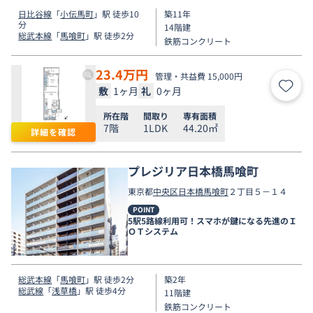
日比谷線
「
小伝馬町
」駅 徒歩10
築11年
分
14階建
総武本線
「
馬喰町
」駅 徒歩2分
鉄筋コンクリート
23.4
万円
管理・共益費 15,000円
敷
1ヶ月
礼
0ヶ月
お気
所在階
間取り
専有面積
7階
1LDK
44.20㎡
詳細を確認
プレジリア日本橋馬喰町
東京都
中央区
日本橋馬喰町
２丁目５－１４
POINT
5駅5路線利用可！スマホが鍵になる先進のＩ
ＯＴシステム
総武本線
「
馬喰町
」駅 徒歩2分
築2年
総武線
「
浅草橋
」駅 徒歩4分
11階建
鉄筋コンクリート