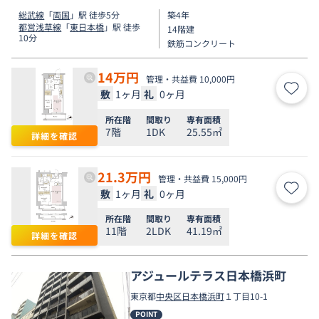
総武線
「
両国
」駅 徒歩5分
築4年
都営浅草線
「
東日本橋
」駅 徒歩
14階建
10分
鉄筋コンクリート
14
万円
管理・共益費 10,000円
敷
1ヶ月
礼
0ヶ月
お気
所在階
間取り
専有面積
7階
1DK
25.55㎡
詳細を確認
21.3
万円
管理・共益費 15,000円
敷
1ヶ月
礼
0ヶ月
お気
所在階
間取り
専有面積
11階
2LDK
41.19㎡
詳細を確認
アジュールテラス日本橋浜町
東京都
中央区
日本橋浜町
１丁目10-1
POINT