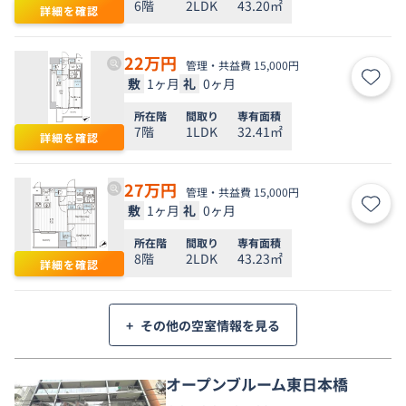
6階
2LDK
43.20㎡
詳細を確認
22
万円
管理・共益費 15,000円
敷
1ヶ月
礼
0ヶ月
お気
所在階
間取り
専有面積
7階
1LDK
32.41㎡
詳細を確認
27
万円
管理・共益費 15,000円
敷
1ヶ月
礼
0ヶ月
お気
所在階
間取り
専有面積
8階
2LDK
43.23㎡
詳細を確認
+
その他の空室情報を見る
オープンブルーム東日本橋