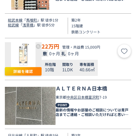
す。
総武本線
「
馬喰町
」駅 徒歩1分
築2年
総武線
「
浅草橋
」駅 徒歩5分
15階建
鉄筋コンクリート
22
万円
管理・共益費 15,000円
敷
0ヶ月
礼
0ヶ月
お気
所在階
間取り
専有面積
10階
1LDK
40.66㎡
詳細を確認
ＡＬＴＥＲＮＡ日本橋
東京都
中央区
日本橋富沢町
7-19
POINT
最新の情報やお部屋のご相談については青戸
店までご連絡・ご相談いただければと思いま
す。
日比谷線
「
人形町
」駅 徒歩3分
築3年