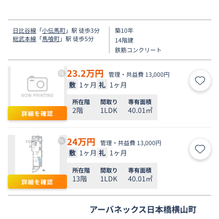
す。
日比谷線
「
小伝馬町
」駅 徒歩3分
築10年
総武本線
「
馬喰町
」駅 徒歩5分
14階建
鉄筋コンクリート
23.2
万円
管理・共益費 13,000円
敷
1ヶ月
礼
1ヶ月
お気
所在階
間取り
専有面積
2階
1LDK
40.01㎡
詳細を確認
24
万円
管理・共益費 13,000円
敷
1ヶ月
礼
1ヶ月
お気
所在階
間取り
専有面積
13階
1LDK
40.01㎡
詳細を確認
アーバネックス日本橋横山町