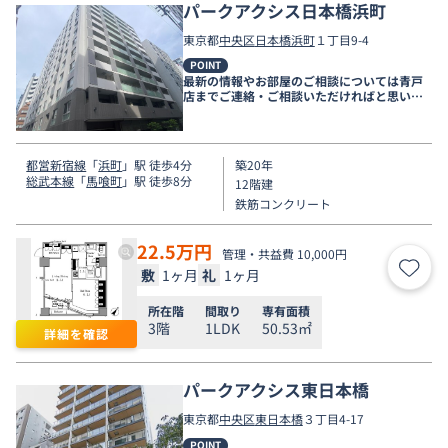
パークアクシス日本橋浜町
東京都
中央区
日本橋浜町
１丁目9-4
POINT
最新の情報やお部屋のご相談については青戸
店までご連絡・ご相談いただければと思いま
す。
都営新宿線
「
浜町
」駅 徒歩4分
築20年
総武本線
「
馬喰町
」駅 徒歩8分
12階建
鉄筋コンクリート
22.5
万円
管理・共益費 10,000円
敷
1ヶ月
礼
1ヶ月
お気
所在階
間取り
専有面積
3階
1LDK
50.53㎡
詳細を確認
パークアクシス東日本橋
東京都
中央区
東日本橋
３丁目4-17
POINT