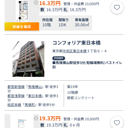
16.3
万円
管理・共益費 10,000円
敷
16.3万円
礼
16.3万円
お気
所在階
間取り
専有面積
10階
1DK
30.06㎡
詳細を確認
コンフォリア東日本橋
東京都
中央区
東日本橋
３丁目６－４
POINT
■馬喰横山駅徒歩3分/駐輪場無料/バストイレ
別
都営新宿線
「
馬喰横山
」駅 徒歩3
築19年
分
10階建
都営浅草線
「
東日本橋
」駅 徒歩3
鉄筋コンクリート
分
総武本線
「
馬喰町
」駅 徒歩5分
19.3
万円
管理・共益費 10,000円
敷
19.3万円
礼
0ヶ月
お気