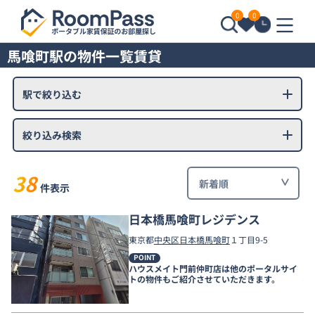
0
0
馬喰町駅の物件一覧賃貸
駅で絞り込む
絞り込み検索
38
件表示
日本橋馬喰町レジデンス
東京都
中央区
日本橋馬喰町
１丁目9-5
POINT
ハウスメイト門前仲町店は他のポータルサイ
トの物件もご紹介させていただきます。