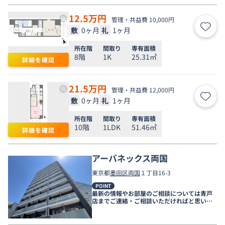
12.5
万円
管理・共益費 10,000円
敷
0ヶ月
礼
1ヶ月
お気
所在階
間取り
専有面積
8階
1K
25.31㎡
詳細を確認
21.5
万円
管理・共益費 12,000円
敷
0ヶ月
礼
1ヶ月
お気
所在階
間取り
専有面積
10階
1LDK
51.46㎡
詳細を確認
アーバネックス両国
東京都
墨田区
両国
１丁目16-3
POINT
最新の情報やお部屋のご相談については青戸
店までご連絡・ご相談いただければと思いま
す。