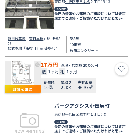
東京都
中央区
東日本橋
２丁目15-13
POINT
最新の情報やお部屋のご相談については青戸
店までご連絡・ご相談いただければと思いま
す。
都営浅草線
「
東日本橋
」駅 徒歩3
築3年
分
10階建
総武本線
「
馬喰町
」駅 徒歩4分
鉄筋コンクリート
27
万円
管理・共益費 20,000円
敷
1ヶ月
礼
1ヶ月
お気
所在階
間取り
専有面積
10階
2LDK
46.97㎡
詳細を確認
パークアクシス小伝馬町
東京都
千代田区
岩本町
１丁目7-8
POINT
最新の情報やお部屋のご相談については青戸
店までご連絡・ご相談いただければと思いま