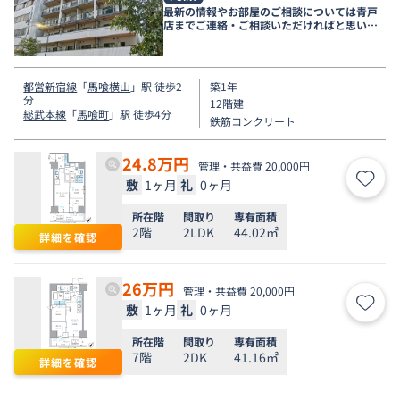
最新の情報やお部屋のご相談については青戸
店までご連絡・ご相談いただければと思いま
す。
都営新宿線
「
馬喰横山
」駅 徒歩2
築1年
分
12階建
総武本線
「
馬喰町
」駅 徒歩4分
鉄筋コンクリート
24.8
万円
管理・共益費 20,000円
敷
1ヶ月
礼
0ヶ月
お気
所在階
間取り
専有面積
2階
2LDK
44.02㎡
詳細を確認
26
万円
管理・共益費 20,000円
敷
1ヶ月
礼
0ヶ月
お気
所在階
間取り
専有面積
7階
2DK
41.16㎡
詳細を確認