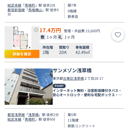
総武本線
「
馬喰町
」駅 徒歩2分
築7年
都営新宿線
「
馬喰横山
」駅 徒歩5
9階建
分
鉄骨造
17.4
万円
管理・共益費 15,000円
敷
1ヶ月
礼
1ヶ月
お気
所在階
間取り
専有面積
2階
2DK
42.49㎡
詳細を確認
サンメゾン浅草橋
東京都
台東区
浅草橋
２丁目28-17
POINT
インターネット無料・浴室乾燥機付きバス・
安心オートロック・便利な宅配ボックス・ご
相談は上野店まで！
都営浅草線
「
浅草橋
」駅 徒歩2分
築5年
総武本線
「
馬喰町
」駅 徒歩9分
11階建
鉄筋コンクリート