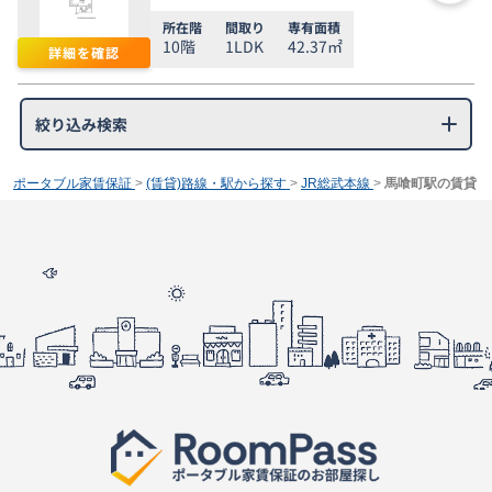
所在階
間取り
専有面積
10階
1LDK
42.37㎡
詳細を確認
絞り込み検索
ポータブル家賃保証
>
(賃貸)路線・駅から探す
>
JR総武本線
>
馬喰町駅の賃貸