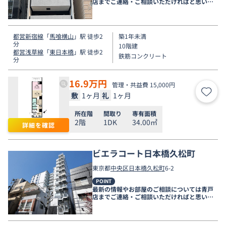
店までご連絡・ご相談いただければと思いま
す。
都営新宿線
「
馬喰横山
」駅 徒歩2
築1年未満
分
10階建
都営浅草線
「
東日本橋
」駅 徒歩2
鉄筋コンクリート
分
16.9
万円
管理・共益費 15,000円
敷
1ヶ月
礼
1ヶ月
お気
所在階
間取り
専有面積
2階
1DK
34.00㎡
詳細を確認
ビエラコート日本橋久松町
東京都
中央区
日本橋久松町
6-2
POINT
最新の情報やお部屋のご相談については青戸
店までご連絡・ご相談いただければと思いま
す。