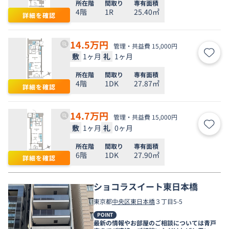
所在階
間取り
専有面積
4階
1R
25.40㎡
詳細を確認
14.5
万円
管理・共益費 15,000円
敷
1ヶ月
礼
1ヶ月
お気
所在階
間取り
専有面積
4階
1DK
27.87㎡
詳細を確認
14.7
万円
管理・共益費 15,000円
敷
1ヶ月
礼
0ヶ月
お気
所在階
間取り
専有面積
6階
1DK
27.90㎡
詳細を確認
ショコラスイート東日本橋
東京都
中央区
東日本橋
３丁目5-5
POINT
最新の情報やお部屋のご相談については青戸