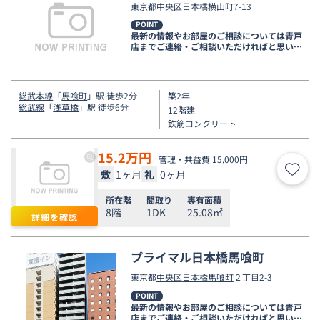
東京都
中央区
日本橋横山町
7-13
POINT
最新の情報やお部屋のご相談については青戸
店までご連絡・ご相談いただければと思いま
す。
総武本線
「
馬喰町
」駅 徒歩2分
築2年
総武線
「
浅草橋
」駅 徒歩6分
12階建
鉄筋コンクリート
15.2
万円
管理・共益費 15,000円
敷
1ヶ月
礼
0ヶ月
お気
所在階
間取り
専有面積
8階
1DK
25.08㎡
詳細を確認
プライマル日本橋馬喰町
東京都
中央区
日本橋馬喰町
２丁目2-3
POINT
最新の情報やお部屋のご相談については青戸
店までご連絡・ご相談いただければと思いま