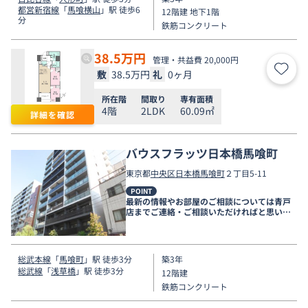
都営新宿線
「
馬喰横山
」駅 徒歩6
12階建 地下1階
分
鉄筋コンクリート
38.5
万円
管理・共益費 20,000円
敷
38.5万円
礼
0ヶ月
お気
所在階
間取り
専有面積
4階
2LDK
60.09㎡
詳細を確認
バウスフラッツ日本橋馬喰町
東京都
中央区
日本橋馬喰町
２丁目5-11
POINT
最新の情報やお部屋のご相談については青戸
店までご連絡・ご相談いただければと思いま
す。
総武本線
「
馬喰町
」駅 徒歩3分
築3年
総武線
「
浅草橋
」駅 徒歩3分
12階建
鉄筋コンクリート