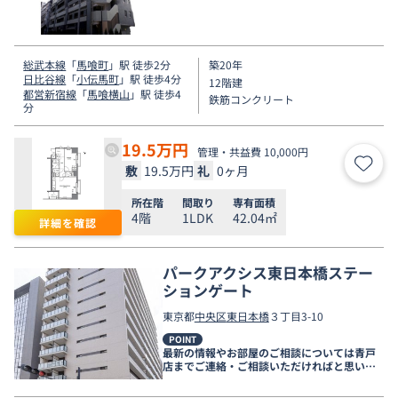
総武本線
「
馬喰町
」駅 徒歩2分
築20年
日比谷線
「
小伝馬町
」駅 徒歩4分
12階建
都営新宿線
「
馬喰横山
」駅 徒歩4
鉄筋コンクリート
分
19.5
万円
管理・共益費 10,000円
敷
19.5万円
礼
0ヶ月
お気
所在階
間取り
専有面積
4階
1LDK
42.04㎡
詳細を確認
パークアクシス東日本橋ステー
ションゲート
東京都
中央区
東日本橋
３丁目3-10
POINT
最新の情報やお部屋のご相談については青戸
店までご連絡・ご相談いただければと思いま
す。