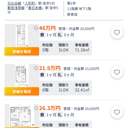
日比谷線
「
人形町
」駅 徒歩5分
築2年
都営浅草線
「
東日本橋
」駅 徒歩5
11階建 地下1階
分
鉄骨造
46
万円
管理・共益費 20,000円
敷
1ヶ月
礼
0ヶ月
お気
所在階
間取り
専有面積
5階
3LDK
71.38㎡
詳細を確認
21.9
万円
管理・共益費 15,000円
敷
1ヶ月
礼
0ヶ月
お気
所在階
間取り
専有面積
6階
1LDK
32.41㎡
詳細を確認
26.3
万円
管理・共益費 20,000円
敷
1ヶ月
礼
0ヶ月
お気
所在階
間取り
専有面積