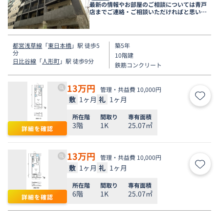
最新の情報やお部屋のご相談については青戸
店までご連絡・ご相談いただければと思いま
す。
都営浅草線
「
東日本橋
」駅 徒歩5
築5年
分
10階建
日比谷線
「
人形町
」駅 徒歩9分
鉄筋コンクリート
13
万円
管理・共益費 10,000円
敷
1ヶ月
礼
1ヶ月
お気
所在階
間取り
専有面積
3階
1K
25.07㎡
詳細を確認
13
万円
管理・共益費 10,000円
敷
1ヶ月
礼
1ヶ月
お気
所在階
間取り
専有面積
6階
1K
25.07㎡
詳細を確認