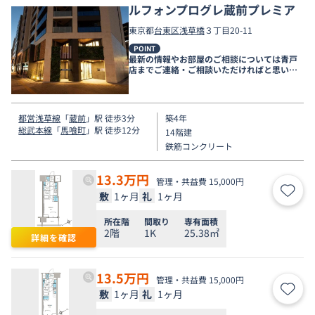
ルフォンプログレ蔵前プレミア
東京都
台東区
浅草橋
３丁目20-11
POINT
最新の情報やお部屋のご相談については青戸
店までご連絡・ご相談いただければと思いま
す。
都営浅草線
「
蔵前
」駅 徒歩3分
築4年
総武本線
「
馬喰町
」駅 徒歩12分
14階建
鉄筋コンクリート
13.3
万円
管理・共益費 15,000円
敷
1ヶ月
礼
1ヶ月
お気
所在階
間取り
専有面積
2階
1K
25.38㎡
詳細を確認
13.5
万円
管理・共益費 15,000円
敷
1ヶ月
礼
1ヶ月
お気