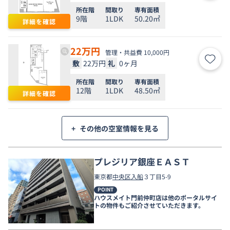
所在階
間取り
専有面積
9階
1LDK
50.20㎡
詳細を確認
22
万円
管理・共益費 10,000円
敷
22万円
礼
0ヶ月
お気
所在階
間取り
専有面積
12階
1LDK
48.50㎡
詳細を確認
+
その他の空室情報を見る
プレジリア銀座ＥＡＳＴ
東京都
中央区
入船
３丁目5-9
POINT
ハウスメイト門前仲町店は他のポータルサイ
トの物件もご紹介させていただきます。