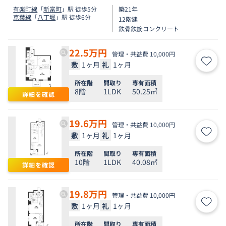
有楽町線
「
新富町
」駅 徒歩5分
築21年
京葉線
「
八丁堀
」駅 徒歩6分
12階建
鉄骨鉄筋コンクリート
22.5
万円
管理・共益費 10,000円
敷
1ヶ月
礼
1ヶ月
お気
所在階
間取り
専有面積
8階
1LDK
50.25㎡
詳細を確認
19.6
万円
管理・共益費 10,000円
敷
1ヶ月
礼
1ヶ月
お気
所在階
間取り
専有面積
10階
1LDK
40.08㎡
詳細を確認
19.8
万円
管理・共益費 10,000円
敷
1ヶ月
礼
1ヶ月
お気
所在階
間取り
専有面積