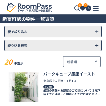
0
0
新富町駅の物件一覧賃貸
駅で絞り込む
絞り込み検索
20
件表示
パークキューブ銀座イースト
東京都
中央区
湊
３丁目1-3
POINT
最新の情報やお部屋のご相談については青戸
店までご連絡・ご相談いただければと思いま
す。