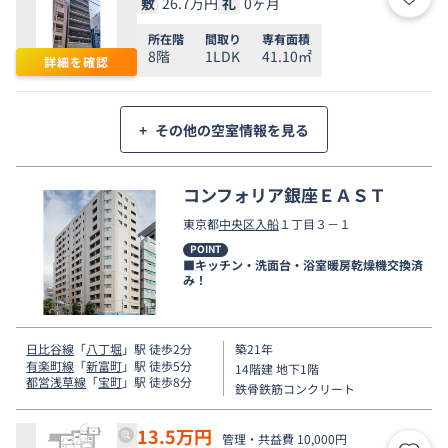
敷
26.7万円
礼
0ヶ月
お気
所在階
間取り
専有面積
8階
1LDK
41.10㎡
詳細を確認
+
その他の空室情報を見る
コンフォリア銀座ＥＡＳＴ
東京都
中央区
入船
１丁目３－１
POINT
■キッチン・洗面台・浴室暖房乾燥機交換済
み！
日比谷線
「
八丁堀
」駅 徒歩2分
築21年
有楽町線
「
新富町
」駅 徒歩5分
14階建 地下1階
都営浅草線
「
宝町
」駅 徒歩8分
鉄骨鉄筋コンクリート
13.5
万円
管理・共益費 10,000円