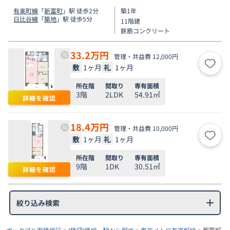
有楽町線
「
新富町
」駅 徒歩2分
築1年
日比谷線
「
築地
」駅 徒歩5分
11階建
鉄筋コンクリート
33.2
万円
管理・共益費 12,000円
敷
1ヶ月
礼
1ヶ月
お気
所在階
間取り
専有面積
3階
2LDK
54.91㎡
詳細を確認
18.4
万円
管理・共益費 10,000円
敷
1ヶ月
礼
1ヶ月
お気
所在階
間取り
専有面積
9階
1DK
30.51㎡
詳細を確認
絞り込み検索