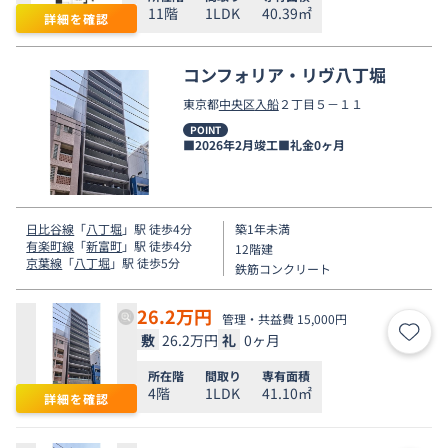
11階
1LDK
40.39㎡
詳細を確認
コンフォリア・リヴ八丁堀
東京都
中央区
入船
２丁目５－１１
POINT
■2026年2月竣工■礼金0ヶ月
日比谷線
「
八丁堀
」駅 徒歩4分
築1年未満
有楽町線
「
新富町
」駅 徒歩4分
12階建
京葉線
「
八丁堀
」駅 徒歩5分
鉄筋コンクリート
26.2
万円
管理・共益費 15,000円
敷
26.2万円
礼
0ヶ月
お気
所在階
間取り
専有面積
4階
1LDK
41.10㎡
詳細を確認