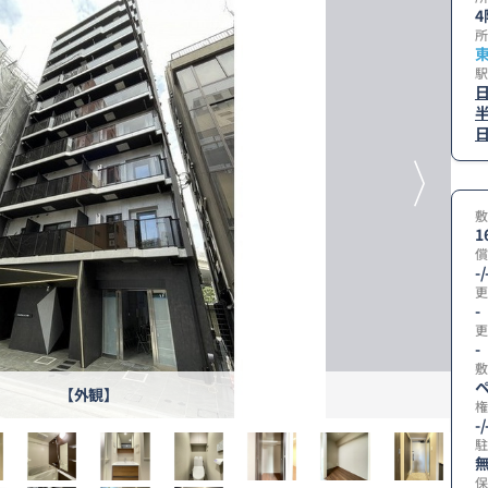
4
所
駅
敷
1
償
-/
更
-
更
-
敷
ペ
【外観】
権
-/
駐
無
保