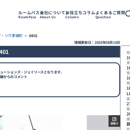
ルームパス
会社について
お役立ちコラム
よくあるご質問
RoomPass
About Us
Column
Question
ア・リヴ茅場町
>
0401
情報更新日：2026年08月10日
01
物
1
賃
1
ューションズ・ジェイリースとなります。
管
店舗からのコメント
1
間
1
L
【
面
取
2
り
築
2
建
所