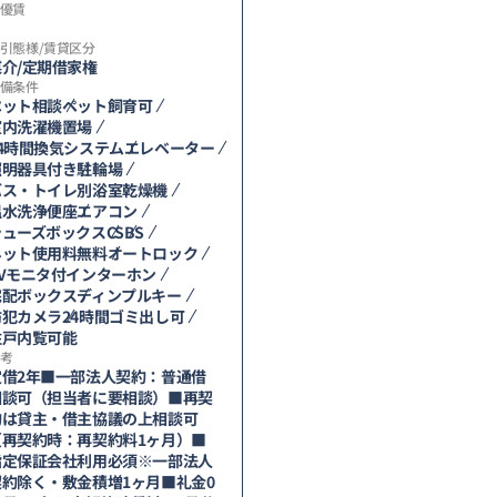
優賃
引態様/賃貸区分
媒介/定期借家権
備条件
ペット相談
ペット飼育可
室内洗濯機置場
24時間換気システム
エレベーター
照明器具付き
駐輪場
バス・トイレ別
浴室乾燥機
温水洗浄便座
エアコン
シューズボックス
CS
BS
ネット使用料無料
オートロック
TVモニタ付インターホン
宅配ボックス
ディンプルキー
防犯カメラ
24時間ゴミ出し可
住戸内覧可能
考
定借2年■一部法人契約：普通借
相談可（担当者に要相談）■再契
約は貸主・借主協議の上相談可
（再契約時：再契約料1ヶ月）■
指定保証会社利用必須※一部法人
契約除く・敷金積増1ヶ月■礼金0