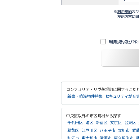
※
利用規約
及
左記内容に
利用規約及びPRI
コンフォリア・リヴ茅場町に関するこだ
新築・築浅物件特集
セキュリティが充
中央区以外の市区町村から探す
千代田区
港区
新宿区
文京区
台東区
葛飾区
江戸川区
八王子市
立川市
武
狛江市
東大和市
清瀬市
東久留米市