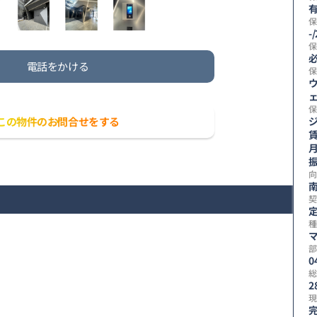
有
保
-
保
電話をかける
保
保
この物件のお問合せをする
賃
向
契
定
種
部
0
総
2
現