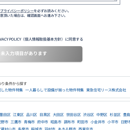
び
プライバシーポリシー
を必ずお読みください。
同意頂いた場合は、確認画面へお進み下さい。
VACY POLICY（個人情報取扱基本方針）に同意する
未入力項目があります
わり条件から探す
実した物件特集
一人暮らしで設備が揃った物件特集
東急住宅リース株式会社
墨田区
江東区
品川区
目黒区
大田区
世田谷区
渋谷区
中野区
杉並区
豊
蔵野市
三鷹市
青梅市
府中市
昭島市
調布市
町田市
小金井市
小平市
日野
武蔵村山市
多摩市
稲城市
羽村市
あきる野市
西東京市