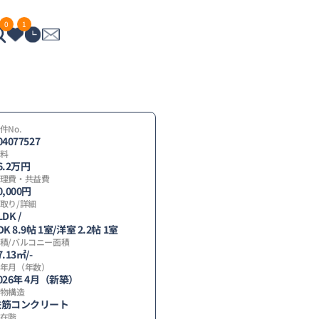
0
1
件No.
04077527
料
6.2
万円
理費・共益費
0,000円
取り/詳細
LDK /
DK 8.9帖 1室
/
洋室 2.2帖 1室
間
積/バルコニー面積
7.13㎡/-
】
年月（年数）
026年 4月（新築）
物構造
鉄筋コンクリート
在階