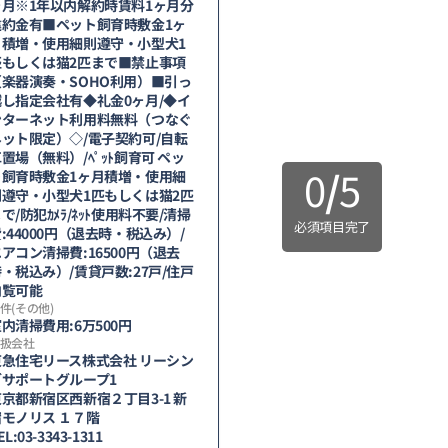
ヶ月※1年以内解約時賃料1ヶ月分
違約金有■ペット飼育時敷金1ヶ
月積増・使用細則遵守・小型犬1
匹もしくは猫2匹まで■禁止事項
（楽器演奏・SOHO利用）■引っ
越し指定会社有◆礼金0ヶ月/◆イ
ンターネット利用料無料（つなぐ
ネット限定）◇/電子契約可/自転
置場（無料）/ﾍﾟｯﾄ飼育可 ペッ
0
/
5
ト飼育時敷金1ヶ月積増・使用細
則遵守・小型犬1匹もしくは猫2匹
で/防犯ｶﾒﾗ/ﾈｯﾄ使用料不要/清掃
必須項目完了
:44000円（退去時・税込み）/
アコン清掃費:16500円（退去
・税込み）/賃貸戸数:27戸/住戸
内覧可能
件(その他)
内清掃費用:6万500円
扱会社
東急住宅リース株式会社 リーシン
グサポートグループ1
京都新宿区西新宿２丁目3-1 新
宿モノリス １７階
EL:03-3343-1311