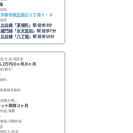
階
在地
東京都
中央区
新川
１丁目１－６
徒歩
日比谷線
「
茅場町
」駅 徒歩3分
半蔵門線
「
水天宮前
」駅 徒歩7分
日比谷線
「
八丁堀
」駅 徒歩10分
金/礼金/保証金
6.2万円/0ヶ月/0ヶ月
却/敷引
-
新料
新事務手数料
金積み増し
ット飼育:2ヶ月
利金/雑費
-
車場/月額料金
/-
険加入/料金