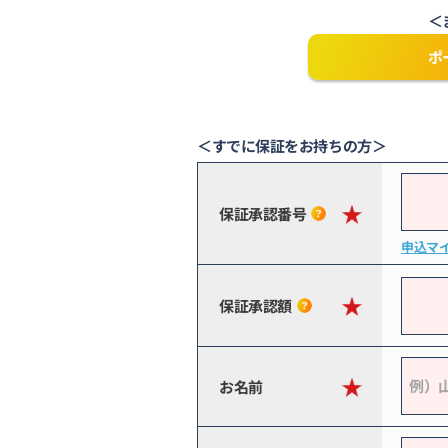
＜
ポ
＜すでに保証をお持ちの方＞
保証承認番号
申込マ
保証承認額
お名前