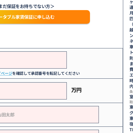
まだ保証をお持ちでない方＞
ータブル家賃保証に申し込む
車
ま
費
イページ
を確認して承認番号を転記してください
エ
時
万円
条
室
取
東
T