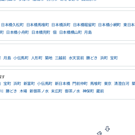
日本橋久松町
日本橋馬喰町
日本橋浜町
日本橋堀留町
日本橋小網町
東日本
町
日本橋小舟町
日本橋兜町
佃
日本橋横山町
月島
町
月島
小伝馬町
人形町
築地
三越前
水天宮前
勝どき
浜町
宝町
探す
前
宝町
浜町
新富町
小伝馬町
新日本橋
門前仲町
馬喰町
東京
清澄白河
川
勝どき
木場
新御茶ノ水
末広町
御茶ノ水
神保町
蔵前