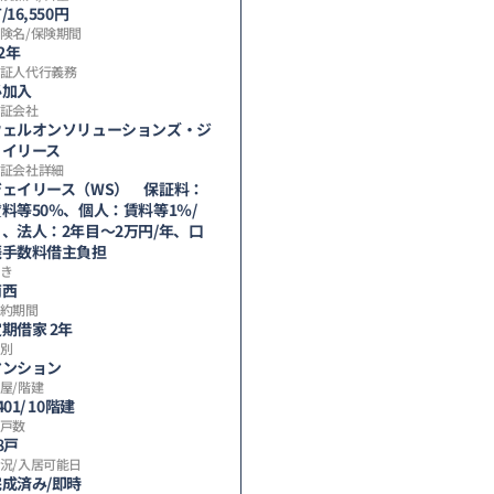
/16,550円
険名/保険期間
/2年
証人代行義務
必加入
証会社
ウェルオンソリューションズ・ジ
ェイリース
証会社詳細
ジェイリース（WS） 保証料：
料等50％、個人：賃料等1％/
月、法人：2年目～2万円/年、口
振手数料借主負担
き
南西
約期間
期借家 2年
別
マンション
屋/階建
401/ 10階建
戸数
8戸
況/入居可能日
完成済み/即時