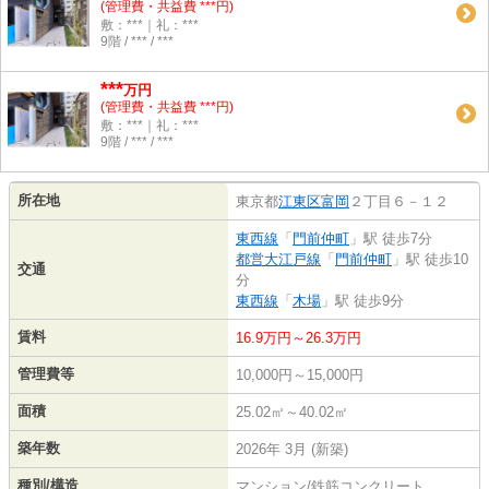
(管理費・共益費 ***円)
敷：***｜礼：***
9階 / *** / ***
***
万円
(管理費・共益費 ***円)
敷：***｜礼：***
9階 / *** / ***
所在地
東京都
江東区
富岡
２丁目６－１２
東西線
「
門前仲町
」駅 徒歩7分
都営大江戸線
「
門前仲町
」駅 徒歩10
交通
分
東西線
「
木場
」駅 徒歩9分
賃料
16.9万円～26.3万円
管理費等
10,000円～15,000円
面積
25.02㎡～40.02㎡
築年数
2026年 3月 (新築)
種別/構造
マンション/鉄筋コンクリート