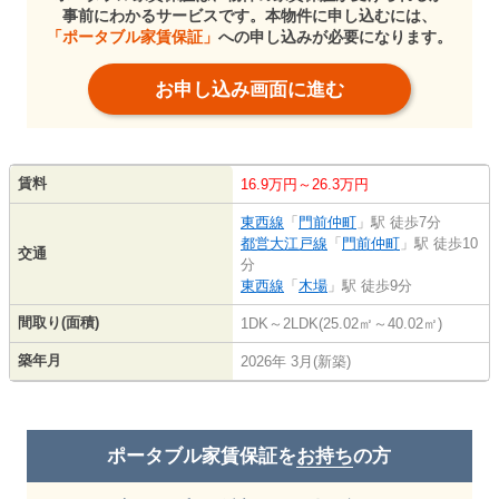
事前にわかるサービスです。本物件に申し込むには、
「ポータブル家賃保証」
への申し込みが必要になります。
お申し込み画面に進む
賃料
16.9万円～26.3万円
東西線
「
門前仲町
」駅 徒歩7分
都営大江戸線
「
門前仲町
」駅 徒歩10
交通
分
東西線
「
木場
」駅 徒歩9分
間取り(面積)
1DK～2LDK(25.02㎡～40.02㎡)
築年月
2026年 3月(新築)
ポータブル家賃保証を
お持ち
の方