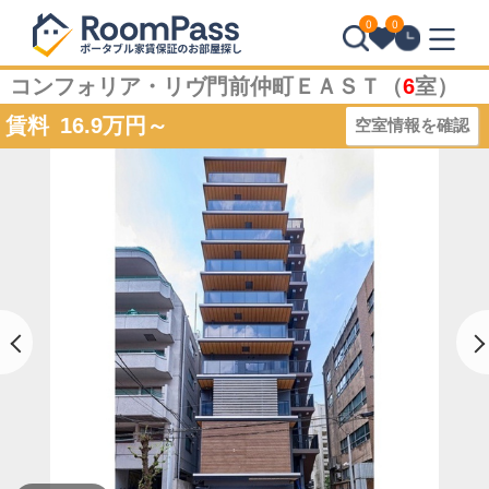
0
0
コンフォリア・リヴ門前仲町ＥＡＳＴ（
6
室）
賃料
16.9
万円～
空室情報を確認