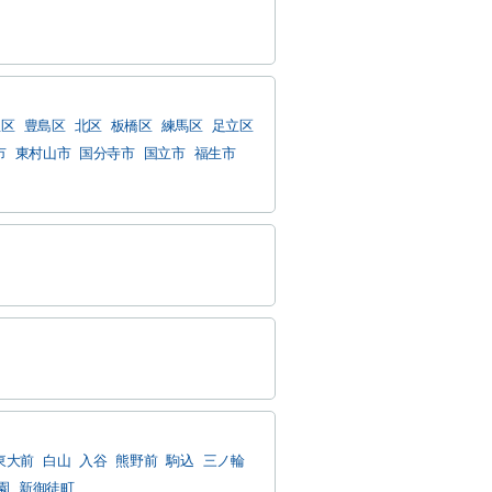
並区
豊島区
北区
板橋区
練馬区
足立区
市
東村山市
国分寺市
国立市
福生市
東大前
白山
入谷
熊野前
駒込
三ノ輪
園
新御徒町