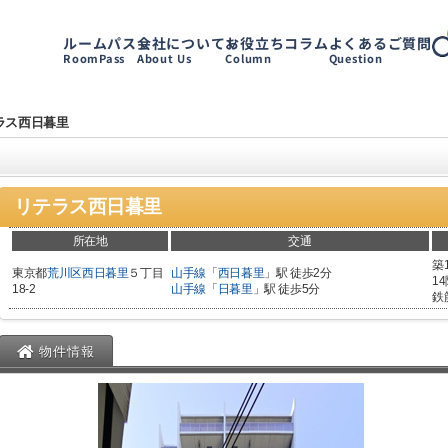
ルームパス
会社について
お役立ちコラム
よくあるご質問
RoomPass
About Us
Column
Question
ラス西日暮里
リテラス西日暮里
所在地
交通
築
東京都
荒川区
西日暮里
５丁目
山手線
「
西日暮里
」駅 徒歩2分
1
18-2
山手線
「
日暮里
」駅 徒歩5分
鉄
物件情報