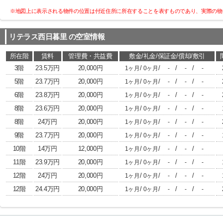
※地図上に表示される物件の位置は付近住所に所在することを表すものであり、実際の物
リテラス西日暮里
の空室情報
所在階
賃料
管理費・共益費
敷金/礼金/保証金/償却/敷引
3階
23.5万円
20,000円
/
/
/
/
1ヶ月
0ヶ月
-
-
-
5階
23.7万円
20,000円
/
/
/
/
1ヶ月
0ヶ月
-
-
-
6階
23.8万円
20,000円
/
/
/
/
1ヶ月
0ヶ月
-
-
-
8階
23.6万円
20,000円
/
/
/
/
1ヶ月
0ヶ月
-
-
-
8階
24万円
20,000円
/
/
/
/
1ヶ月
0ヶ月
-
-
-
9階
23.7万円
20,000円
/
/
/
/
1ヶ月
0ヶ月
-
-
-
10階
14万円
12,000円
/
/
/
/
1ヶ月
0ヶ月
-
-
-
11階
23.9万円
20,000円
/
/
/
/
1ヶ月
0ヶ月
-
-
-
12階
24万円
20,000円
/
/
/
/
1ヶ月
0ヶ月
-
-
-
12階
24.4万円
20,000円
/
/
/
/
1ヶ月
0ヶ月
-
-
-