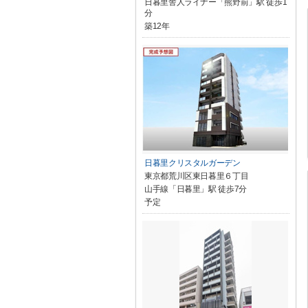
日暮里舎人ライナー「熊野前」駅 徒歩1
分
築12年
日暮里クリスタルガーデン
東京都荒川区東日暮里６丁目
山手線「日暮里」駅 徒歩7分
予定