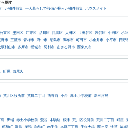
から探す
実した物件特集
一人暮らしで設備が揃った物件特集
ハウスメイト
台東区
墨田区
江東区
品川区
目黒区
大田区
世田谷区
渋谷区
中野区
杉
蔵野市
三鷹市
青梅市
府中市
昭島市
調布市
町田市
小金井市
小平市
日野
武蔵村山市
多摩市
稲城市
羽村市
あきる野市
西東京市
久
町屋
西尾久
橋
荒川区役所前
荒川二丁目
熊野前
小台
赤土小学校前
新三河島
河島
田端
赤土小学校前
鶯谷
本駒込
根津
荒川区役所前
荒川二丁目
町屋
稲荷町
湯島
巣鴨
御徒町
南千住
本郷三丁目
千住大橋
西ケ原
浅草
後楽