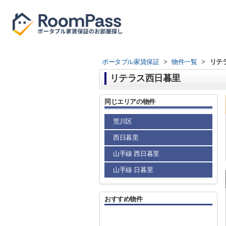
ポータブル家賃保証
>
物件一覧
>
リテ
リテラス西日暮里
同じエリアの物件
荒川区
西日暮里
山手線 西日暮里
山手線 日暮里
おすすめ物件