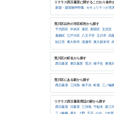
リテラス西日暮里に関するこだわり条件
新築・築浅物件特集
セキュリティが充
荒川区以外の市区町村から探す
千代田区
中央区
港区
新宿区
文京区
葛飾区
江戸川区
八王子市
立川市
武
狛江市
東大和市
清瀬市
東久留米市
荒川区の町名から探す
西日暮里
東日暮里
荒川
南千住
東尾
荒川区にある駅から探す
西日暮里
三河島
南千住
町屋
三ノ輪
リテラス西日暮里周辺の駅から探す
西日暮里
日暮里
三河島
千駄木
新三
三ノ輪橋
尾久
上野
千石
小台
上中里