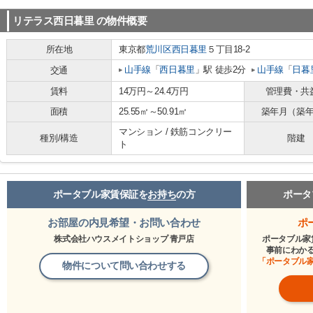
リテラス西日暮里
の物件概要
所在地
東京都
荒川区
西日暮里
５丁目18-2
山手線
「
西日暮里
」駅 徒歩2分
山手線
「
日暮
交通
賃料
14万円～24.4万円
管理費・共
面積
25.55㎡～50.91㎡
築年月（築
マンション / 鉄筋コンクリー
種別/構造
階建
ト
ポータブル家賃保証を
お持ち
の方
ポータ
お部屋の内見希望・お問い合わせ
ポ
株式会社ハウスメイトショップ 青戸店
ポータブル家
事前にわか
「ポータブル
物件について問い合わせする