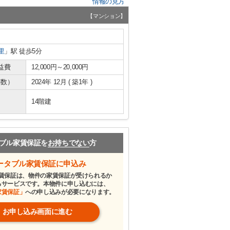
情報の見方
【マンション】
里
」駅 徒歩5分
益費
12,000円～20,000円
年数）
2024年 12月 ( 築1年 )
14階建
ブル家賃保証を
お持ちでない
方
ータブル家賃保証に申込み
賃保証は、物件の家賃保証が受けられるか
るサービスです。本物件に申し込むには、
家賃保証」
への申し込みが必要になります。
お申し込み画面に進む