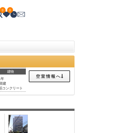
0
0
建物
空室情報へ
1年
4階建
筋コンクリート