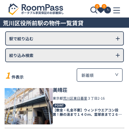
0
0
荒川区役所前駅の物件一覧賃貸
駅で絞り込む
絞り込み検索
1
件表示
美晴荘
東京都
荒川区
東日暮里
３丁目2-16
POINT
【敷金・礼金不要】ウィンドウエアコン設
置！藤の湯まで１４０ｍ、雲翠泉まで２６０
ｍ、銭湯が近く！