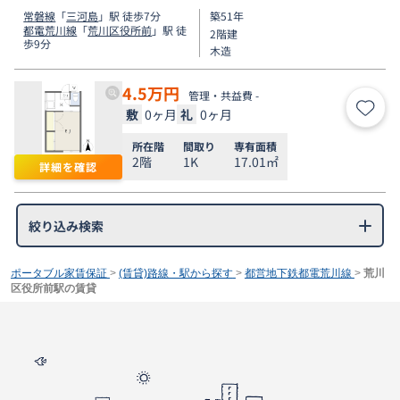
常磐線
「
三河島
」駅 徒歩7分
築51年
都電荒川線
「
荒川区役所前
」駅 徒
2階建
歩9分
木造
4.5
万円
管理・共益費 -
敷
0ヶ月
礼
0ヶ月
お気
所在階
間取り
専有面積
2階
1K
17.01㎡
詳細を確認
絞り込み検索
ポータブル家賃保証
>
(賃貸)路線・駅から探す
>
都営地下鉄都電荒川線
>
荒川
区役所前駅の賃貸