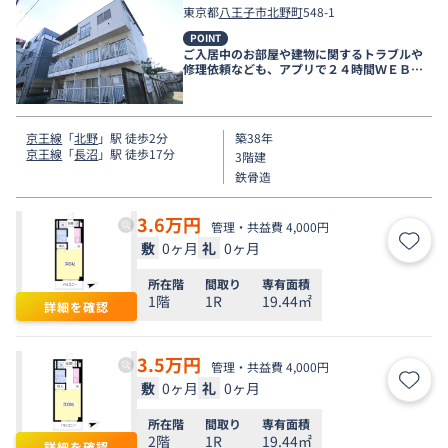
東京都
八王子市
北野町
548-1
POINT
ご入居中のお部屋や建物に関するトラブルや
修理依頼なども、アプリで２４時間ＷＥＢ受
付しております。
京王線
「
北野
」駅 徒歩2分
築38年
京王線
「
長沼
」駅 徒歩17分
3階建
鉄骨造
3.6
万円
管理・共益費 4,000円
敷
0ヶ月
礼
0ヶ月
お気
所在階
間取り
専有面積
1階
1R
19.44㎡
詳細を確認
3.5
万円
管理・共益費 4,000円
敷
0ヶ月
礼
0ヶ月
お気
所在階
間取り
専有面積
2階
1R
19.44㎡
詳細を確認