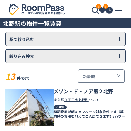
0
0
北野駅の物件一覧賃貸
駅で絞り込む
絞り込み検索
13
件表示
メゾン・ド・ノア第２北野
東京都
八王子市
北野町
582-9
POINT
初期費用減額キャンペーン対象物件です（契
約時の費用を抑えてご入居できます）/ハウス
メイト管理物件です