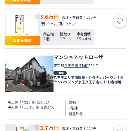
3.6
万円
管理・共益費 4,000円
敷
0ヶ月
礼
0ヶ月
お気
所在階
間取り
専有面積
2階
1R
19.44㎡
詳細を確認
マンショネットローザ
東京都
八王子市
打越町
351-7
POINT
八王子エリア情報量・仲介ナンバーワン！タ
ウンハウジング京王八王子店です!お客様用駐
車場もございますので車でのご来店も大歓迎
です！
京王線
「
北野
」駅 徒歩5分
築42年
中央線
「
八王子
」駅 徒歩27分
2階建
軽量鉄骨
3.7
万円
管理・共益費 3,000円