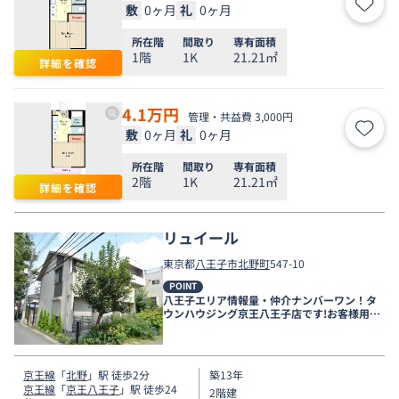
敷
0ヶ月
礼
0ヶ月
お気
所在階
間取り
専有面積
1階
1K
21.21㎡
詳細を確認
4.1
万円
管理・共益費 3,000円
敷
0ヶ月
礼
0ヶ月
お気
所在階
間取り
専有面積
2階
1K
21.21㎡
詳細を確認
リュイール
東京都
八王子市
北野町
547-10
POINT
八王子エリア情報量・仲介ナンバーワン！タ
ウンハウジング京王八王子店です!お客様用駐
車場もございますので車でのご来店も大歓迎
です！
京王線
「
北野
」駅 徒歩2分
築13年
京王線
「
京王八王子
」駅 徒歩24
2階建