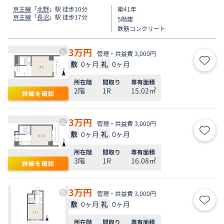
京王線
「
北野
」駅 徒歩10分
築41年
京王線
「
長沼
」駅 徒歩17分
5階建
鉄筋コンクリート
3
万円
管理・共益費 3,000円
敷
0ヶ月
礼
0ヶ月
お気
所在階
間取り
専有面積
2階
1R
15.02㎡
詳細を確認
3
万円
管理・共益費 3,000円
敷
0ヶ月
礼
0ヶ月
お気
所在階
間取り
専有面積
3階
1R
16.08㎡
詳細を確認
3
万円
管理・共益費 3,000円
敷
0ヶ月
礼
0ヶ月
お気
所在階
間取り
専有面積