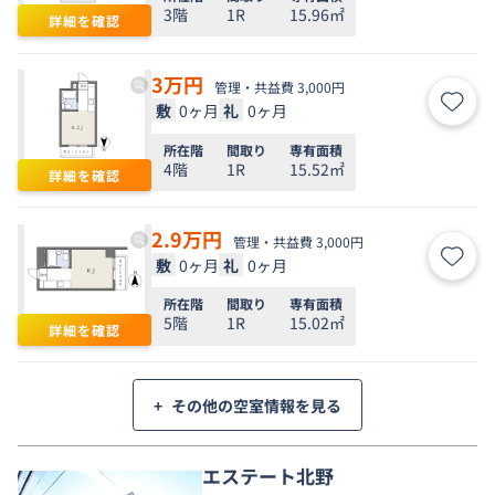
3階
1R
15.96㎡
詳細を確認
3
万円
管理・共益費 3,000円
敷
0ヶ月
礼
0ヶ月
お気
所在階
間取り
専有面積
4階
1R
15.52㎡
詳細を確認
2.9
万円
管理・共益費 3,000円
敷
0ヶ月
礼
0ヶ月
お気
所在階
間取り
専有面積
5階
1R
15.02㎡
詳細を確認
+
その他の空室情報を見る
エステート北野