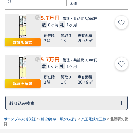
分
木造
5.7
万円
管理・共益費 3,000円
敷
0ヶ月
礼
1ヶ月
お気
所在階
間取り
専有面積
2階
1K
20.49㎡
詳細を確認
5.7
万円
管理・共益費 3,000円
敷
0ヶ月
礼
1ヶ月
お気
所在階
間取り
専有面積
2階
1K
20.49㎡
詳細を確認
絞り込み検索
ポータブル家賃保証
>
(賃貸)路線・駅から探す
>
京王電鉄京王線
>
北野駅の賃
貸