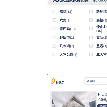
船橋
新船橋
(13)
六実
高柳
(3)
(5
流山お
豊四季
(13)
(16)
野田市
愛宕
(1)
(2
八木崎
豊春
(2)
(1
大宮公園
北大宮
(3)
9
件表示
ＦＬ
千葉県