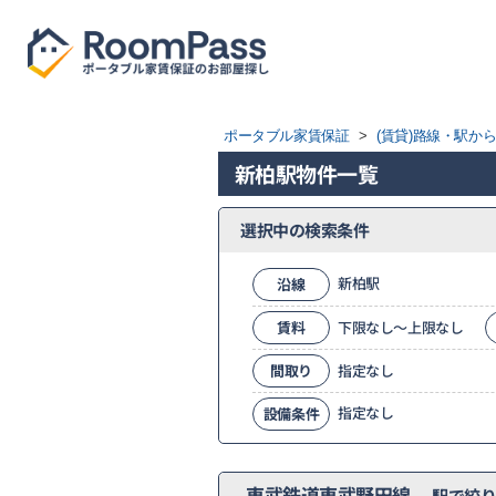
ポータブル家賃保証
>
(賃貸)路線・駅か
新柏駅物件一覧
選択中の検索条件
新柏駅
沿線
賃料
下限なし～上限なし
間取り
指定なし
指定なし
設備条件
東武鉄道東武野田線
駅で絞り