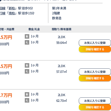
田線
「
新柏
」駅 徒歩9分
築1年未満
行線
「
南柏
」駅 徒歩15分
2階建
鉄骨造
管理・共益費
敷金/礼金
間取り/専有面積
.5
万円
1ヶ月
敷
2LDK
1ヶ月
59.64㎡
礼
お気に入りに登録
,000円
詳細を確認する
.5
万円
1ヶ月
敷
2LDK
1ヶ月
57.07㎡
礼
お気に入りに登録
,000円
詳細を確認する
.7
万円
1ヶ月
敷
2LDK
1ヶ月
62.70㎡
礼
お気に入りに登録
,000円
詳細を確認する