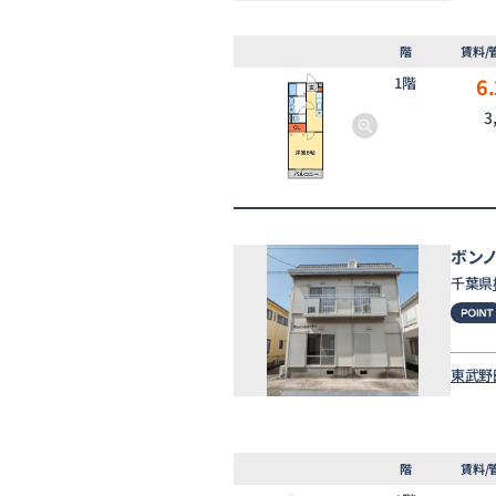
階
賃料/
1階
6.
3
ボン
千葉県
東武野
階
賃料/