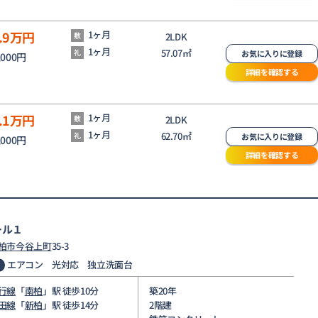
.9
万円
1ヶ月
敷
2LDK
1ヶ月
57.07㎡
礼
お気に入りに登録
,000円
詳細を確認する
.1
万円
1ヶ月
敷
2LDK
1ヶ月
62.70㎡
礼
お気に入りに登録
,000円
詳細を確認する
ール１
柏市
今谷上町
35-3
エアコン 光対応 独立洗面台
行線
「
南柏
」駅 徒歩10分
築20年
田線
「
新柏
」駅 徒歩14分
2階建