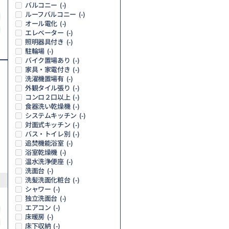
バルコニー
(-)
ルーフバルコニー
(-)
オール電化
(-)
エレベーター
(-)
照明器具付き
(-)
駐輪場
(-)
バイク置場あり
(-)
家具・家電付き
(-)
洗濯機置場有
(-)
外観タイル張り
(-)
コンロ２口以上
(-)
食器洗い乾燥機
(-)
システムキッチン
(-)
対面式キッチン
(-)
バス・トイレ別
(-)
追焚機能浴室
(-)
浴室乾燥機
(-)
温水洗浄便座
(-)
洗面台
(-)
洗髪洗面化粧台
(-)
シャワー
(-)
独立洗面台
(-)
エアコン
(-)
床暖房
(-)
床下収納
(-)