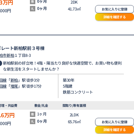
3
万円
0ヶ月
敷
2DK
0ヶ月
41.73㎡
礼
お気に入りに登録
,000円
詳細を確認する
ポレート新柏駅前３号棟
柏市
新柏
１丁目8-3
新柏駅前の好立地！4階・陽当たり良好な快適空間で、お買い物も便利
な新生活をスタートしませんか？
田線
「
新柏
」駅 徒歩3分
築30年
田線
「
増尾
」駅 徒歩17分
5階建
鉄筋コンクリート
管理・共益費
敷金/礼金
間取り/専有面積
.6
万円
1ヶ月
敷
2LDK
0ヶ月
65.76㎡
礼
お気に入りに登録
,000円
詳細を確認する