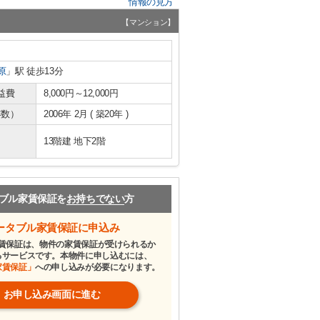
情報の見方
【マンション】
原
」駅 徒歩13分
益費
8,000円～12,000円
年数）
2006年 2月 ( 築20年 )
13階建 地下2階
ブル家賃保証を
お持ちでない
方
ータブル家賃保証に申込み
賃保証は、物件の家賃保証が受けられるか
るサービスです。本物件に申し込むには、
家賃保証」
への申し込みが必要になります。
お申し込み画面に進む