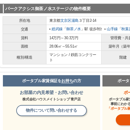
パークアクシス御茶ノ水ステージ
の物件概要
所在地
東京都
文京区
湯島
３丁目2-14
総武線
「
御茶ノ水
」駅 徒歩8分
山手線
「
秋葉
交通
賃料
14万円～30.3万円
管理費・共
面積
28.06㎡～55.51㎡
築年月（築
マンション / 鉄筋コンクリー
種別/構造
階建
ト
ポータブル家賃保証を
お持ち
の方
ポータ
お部屋の内見希望・お問い合わせ
ポ
株式会社ハウスメイトショップ 青戸店
ポータブル家
事前にわか
「ポータブル
物件について問い合わせする