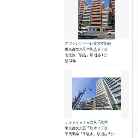
アヴァンツァーレ文京本駒込
東京都文京区本駒込６丁目
南北線「駒込」駅 徒歩1分
築24年
ＬａＳａｎｔｅ文京千駄木
東京都文京区千駄木２丁目
千代田線「千駄木」駅 徒歩6分