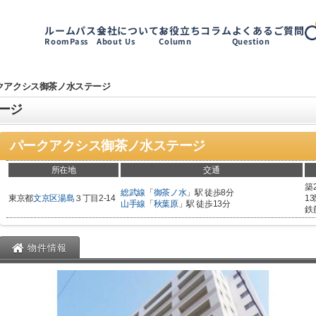
ルームパス
会社について
お役立ちコラム
よくあるご質問
RoomPass
About Us
Column
Question
クアクシス御茶ノ水ステージ
ージ
パークアクシス御茶ノ水ステージ
所在地
交通
築
総武線
「
御茶ノ水
」駅 徒歩8分
東京都
文京区
湯島
３丁目2-14
1
山手線
「
秋葉原
」駅 徒歩13分
鉄
物件情報