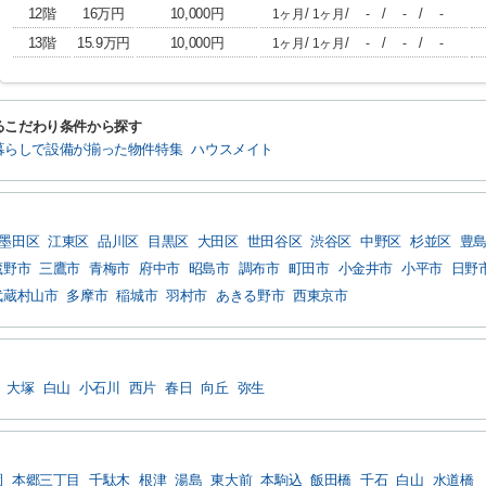
12階
16万円
10,000円
/
/
/
/
1ヶ月
1ヶ月
-
-
-
13階
15.9万円
10,000円
/
/
/
/
1ヶ月
1ヶ月
-
-
-
るこだわり条件から探す
暮らしで設備が揃った物件特集
ハウスメイト
墨田区
江東区
品川区
目黒区
大田区
世田谷区
渋谷区
中野区
杉並区
豊
蔵野市
三鷹市
青梅市
府中市
昭島市
調布市
町田市
小金井市
小平市
日野
武蔵村山市
多摩市
稲城市
羽村市
あきる野市
西東京市
大塚
白山
小石川
西片
春日
向丘
弥生
園
本郷三丁目
千駄木
根津
湯島
東大前
本駒込
飯田橋
千石
白山
水道橋