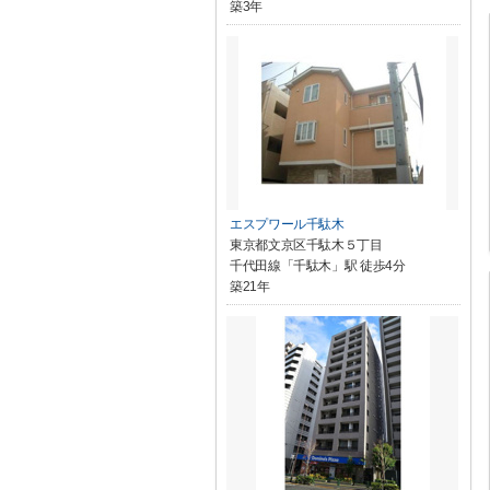
築3年
エスプワール千駄木
東京都文京区千駄木５丁目
千代田線「千駄木」駅 徒歩4分
築21年