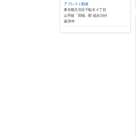
アブレスト動坂
東京都文京区千駄木４丁目
山手線「田端」駅 徒歩10分
築28年