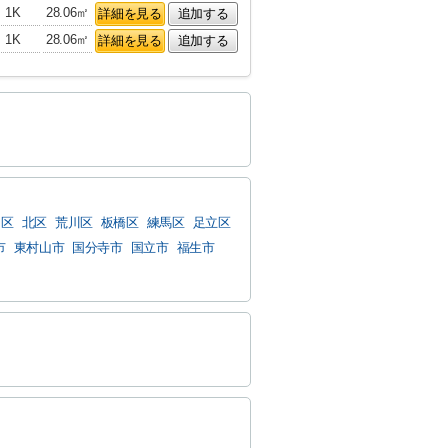
1K
28.06㎡
詳細を見る
追加する
1K
28.06㎡
詳細を見る
追加する
島区
北区
荒川区
板橋区
練馬区
足立区
市
東村山市
国分寺市
国立市
福生市