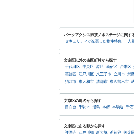
パークアクシス御茶ノ水ステージに関す
セキュリティが充実した物件特集
一人
文京区以外の市区町村から探す
千代田区
中央区
港区
新宿区
台東区
葛飾区
江戸川区
八王子市
立川市
武
狛江市
東大和市
清瀬市
東久留米市
文京区の町名から探す
目白台
千駄木
湯島
本郷
本駒込
千石
文京区にある駅から探す
護国寺
江戸川橋
新大塚
茗荷谷
後楽