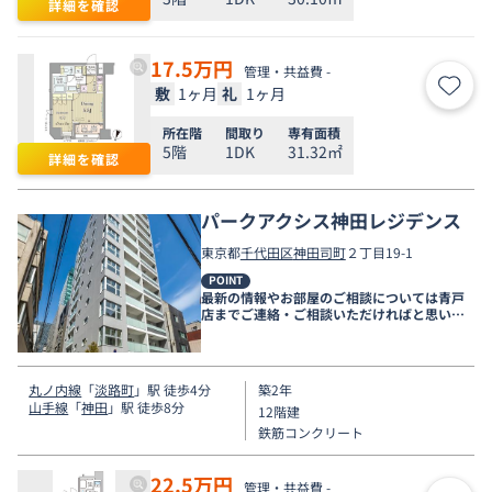
詳細を確認
17.5
万円
管理・共益費 -
敷
1ヶ月
礼
1ヶ月
お気
所在階
間取り
専有面積
5階
1DK
31.32㎡
詳細を確認
パークアクシス神田レジデンス
東京都
千代田区
神田司町
２丁目19-1
POINT
最新の情報やお部屋のご相談については青戸
店までご連絡・ご相談いただければと思いま
す。
丸ノ内線
「
淡路町
」駅 徒歩4分
築2年
山手線
「
神田
」駅 徒歩8分
12階建
鉄筋コンクリート
22.5
万円
管理・共益費 -