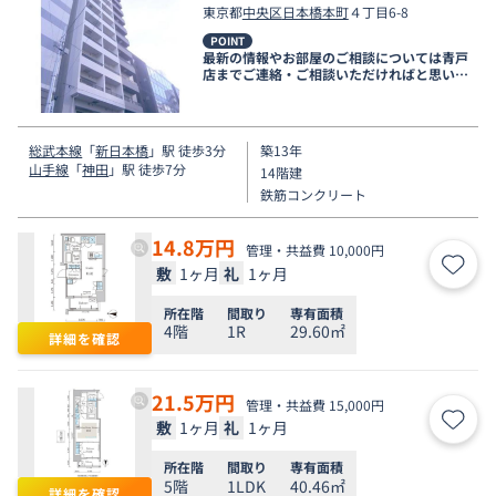
東京都
中央区
日本橋本町
４丁目6-8
POINT
最新の情報やお部屋のご相談については青戸
店までご連絡・ご相談いただければと思いま
す。
総武本線
「
新日本橋
」駅 徒歩3分
築13年
山手線
「
神田
」駅 徒歩7分
14階建
鉄筋コンクリート
14.8
万円
管理・共益費 10,000円
敷
1ヶ月
礼
1ヶ月
お気
所在階
間取り
専有面積
4階
1R
29.60㎡
詳細を確認
21.5
万円
管理・共益費 15,000円
敷
1ヶ月
礼
1ヶ月
お気
所在階
間取り
専有面積
5階
1LDK
40.46㎡
詳細を確認