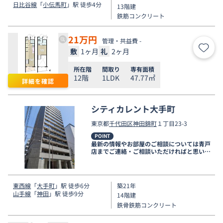
日比谷線
「
小伝馬町
」駅 徒歩4分
13階建
鉄筋コンクリート
21
万円
管理・共益費 -
敷
1ヶ月
礼
2ヶ月
お気
所在階
間取り
専有面積
12階
1LDK
47.77㎡
詳細を確認
シティカレント大手町
東京都
千代田区
神田錦町
１丁目23-3
POINT
最新の情報やお部屋のご相談については青戸
店までご連絡・ご相談いただければと思いま
す。
東西線
「
大手町
」駅 徒歩6分
築21年
山手線
「
神田
」駅 徒歩9分
14階建
鉄骨鉄筋コンクリート