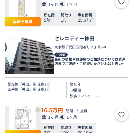
敷
1ヶ月
礼
1ヶ月
お気
所在階
間取り
専有面積
5階
1K
25.67㎡
詳細を確認
セレニティー神田
東京都
千代田区
鍛冶町
２丁目9-8
POINT
最新の情報やお部屋のご相談については青戸
店までご連絡・ご相談いただければと思いま
す。
銀座線
「
神田
」駅 徒歩3分
築10年
山手線
「
神田
」駅 徒歩3分
10階建
鉄筋コンクリート
16.5
万円
管理・共益費 -
敷
1ヶ月
礼
1ヶ月
お気
所在階
間取り
専有面積
3階
1DK
30.10㎡