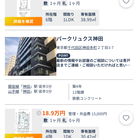
敷
1ヶ月
礼
1ヶ月
お気
所在階
間取り
専有面積
6階
1LDK
38.99㎡
詳細を確認
パークリュクス神田
東京都
千代田区
神田多町
２丁目3-7
POINT
最新の情報やお部屋のご相談については青戸
店までご連絡・ご相談いただければと思いま
す。
銀座線
「
神田
」駅 徒歩3分
築4年
山手線
「
神田
」駅 徒歩3分
12階建
鉄筋コンクリート
18.9
万円
管理・共益費 15,000円
敷
1ヶ月
礼
0ヶ月
お気
所在階
間取り
専有面積
4階
1DK
30.42㎡