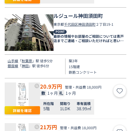
ルジュール神田須田町
東京都
千代田区
神田須田町
２丁目19-1
POINT
最新の情報やお部屋のご相談については青戸
店までご連絡・ご相談いただければと思いま
す。
山手線
「
秋葉原
」駅 徒歩5分
築3年
銀座線
「
神田
」駅 徒歩6分
15階建
鉄筋コンクリート
20.9
万円
管理・共益費 18,000円
敷
1ヶ月
礼
1ヶ月
お気
所在階
間取り
専有面積
5階
1LDK
38.99㎡
詳細を確認
21
万円
管理・共益費 18,000円