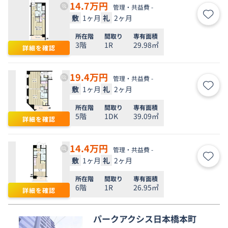
14.7
万円
管理・共益費 -
敷
1ヶ月
礼
2ヶ月
お気
所在階
間取り
専有面積
3階
1R
29.98㎡
詳細を確認
19.4
万円
管理・共益費 -
敷
1ヶ月
礼
2ヶ月
お気
所在階
間取り
専有面積
5階
1DK
39.09㎡
詳細を確認
14.4
万円
管理・共益費 -
敷
1ヶ月
礼
2ヶ月
お気
所在階
間取り
専有面積
6階
1R
26.95㎡
詳細を確認
パークアクシス日本橋本町