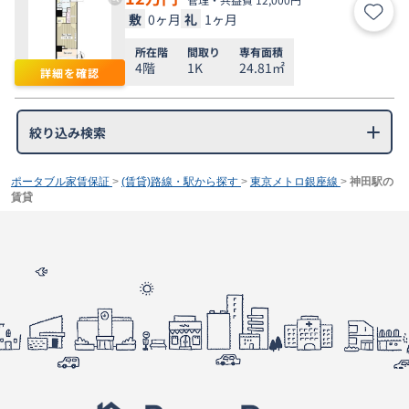
敷
0ヶ月
礼
1ヶ月
お気
所在階
間取り
専有面積
4階
1K
24.81㎡
詳細を確認
絞り込み検索
ポータブル家賃保証
>
(賃貸)路線・駅から探す
>
東京メトロ銀座線
>
神田駅の
賃貸