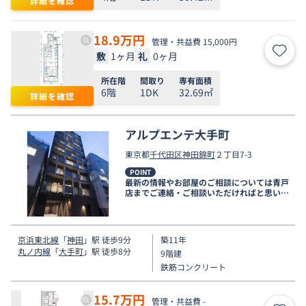
詳細を確認
18.9
万円
管理・共益費 15,000円
敷
1ヶ月
礼
0ヶ月
お気
所在階
間取り
専有面積
6階
1DK
32.69㎡
詳細を確認
アルプエンテ大手町
東京都
千代田区
神田錦町
２丁目7-3
POINT
最新の情報やお部屋のご相談については青戸
店までご連絡・ご相談いただければと思いま
す。
京浜東北線
「
神田
」駅 徒歩9分
築11年
丸ノ内線
「
大手町
」駅 徒歩8分
9階建
鉄筋コンクリート
15.7
万円
管理・共益費 -