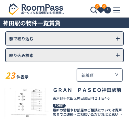
0
0
神田駅の物件一覧賃貸
駅で絞り込む
絞り込み検索
23
件表示
ＧＲＡＮ ＰＡＳＥＯ神田駅前
東京都
千代田区
神田須田町
２丁目4-5
POINT
最新の情報やお部屋のご相談については青戸
店までご連絡・ご相談いただければと思いま
す。