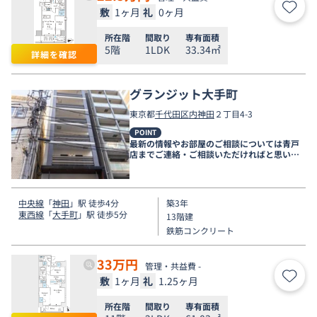
敷
1ヶ月
礼
0ヶ月
お気
所在階
間取り
専有面積
5階
1LDK
33.34㎡
詳細を確認
グランジット大手町
東京都
千代田区
内神田
２丁目4-3
POINT
最新の情報やお部屋のご相談については青戸
店までご連絡・ご相談いただければと思いま
す。
中央線
「
神田
」駅 徒歩4分
築3年
東西線
「
大手町
」駅 徒歩5分
13階建
鉄筋コンクリート
33
万円
管理・共益費 -
敷
1ヶ月
礼
1.25ヶ月
お気
所在階
間取り
専有面積