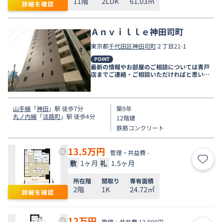
11階
2LDK
61.03㎡
詳細を確認
Ａｎｖｉｌｌｅ神田司町
東京都
千代田区
神田司町
２丁目21-1
POINT
最新の情報やお部屋のご相談については青戸
店までご連絡・ご相談いただければと思いま
す。
山手線
「
神田
」駅 徒歩7分
築9年
丸ノ内線
「
淡路町
」駅 徒歩4分
12階建
鉄筋コンクリート
13.5
万円
管理・共益費 -
敷
1ヶ月
礼
1.5ヶ月
お気
所在階
間取り
専有面積
2階
1K
24.72㎡
詳細を確認
12
万円
管理・共益費 12,000円