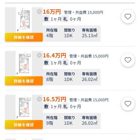
16
万円
管理・共益費 15,000円
敷
1ヶ月
礼
0ヶ月
お気
所在階
間取り
専有面積
4階
1DK
25.13㎡
詳細を確認
16.4
万円
管理・共益費 15,000円
敷
1ヶ月
礼
0ヶ月
お気
所在階
間取り
専有面積
8階
1DK
26.02㎡
詳細を確認
16.5
万円
管理・共益費 15,000円
敷
1ヶ月
礼
0ヶ月
お気
所在階
間取り
専有面積
9階
1DK
26.02㎡
詳細を確認