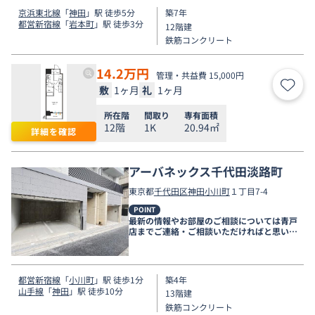
京浜東北線
「
神田
」駅 徒歩5分
築7年
都営新宿線
「
岩本町
」駅 徒歩3分
12階建
鉄筋コンクリート
14.2
万円
管理・共益費 15,000円
敷
1ヶ月
礼
1ヶ月
お気
所在階
間取り
専有面積
12階
1K
20.94㎡
詳細を確認
アーバネックス千代田淡路町
東京都
千代田区
神田小川町
１丁目7-4
POINT
最新の情報やお部屋のご相談については青戸
店までご連絡・ご相談いただければと思いま
す。
都営新宿線
「
小川町
」駅 徒歩1分
築4年
山手線
「
神田
」駅 徒歩10分
13階建
鉄筋コンクリート