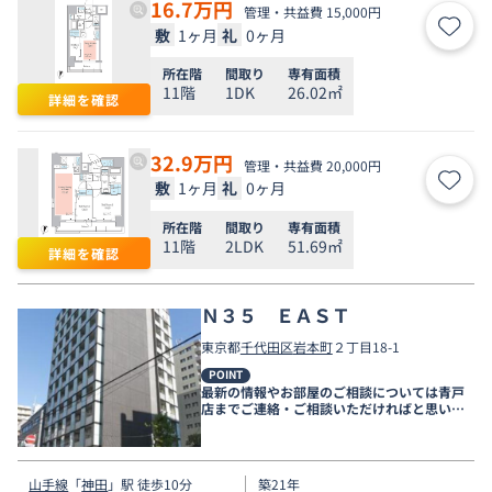
16.7
万円
管理・共益費 15,000円
敷
1ヶ月
礼
0ヶ月
お気
所在階
間取り
専有面積
11階
1DK
26.02㎡
詳細を確認
32.9
万円
管理・共益費 20,000円
敷
1ヶ月
礼
0ヶ月
お気
所在階
間取り
専有面積
11階
2LDK
51.69㎡
詳細を確認
Ｎ３５ ＥＡＳＴ
東京都
千代田区
岩本町
２丁目18-1
POINT
最新の情報やお部屋のご相談については青戸
店までご連絡・ご相談いただければと思いま
す。
山手線
「
神田
」駅 徒歩10分
築21年