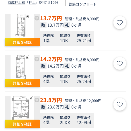
京成押上線
「
押上
」駅 徒歩10分
鉄筋コンクリート
13.7
万円
管理・共益費 8,000円
敷
13.7万円
礼
0ヶ月
お気
所在階
間取り
専有面積
1階
1DK
25.21㎡
詳細を確認
14.2
万円
管理・共益費 8,000円
敷
14.2万円
礼
0ヶ月
お気
所在階
間取り
専有面積
4階
1DK
25.24㎡
詳細を確認
23.8
万円
管理・共益費 12,000円
敷
23.8万円
礼
0ヶ月
お気
所在階
間取り
専有面積
4階
2LDK
42.09㎡
詳細を確認