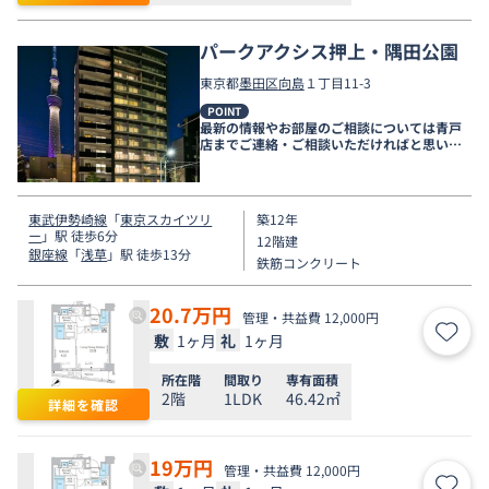
パークアクシス押上・隅田公園
東京都
墨田区
向島
１丁目11-3
POINT
最新の情報やお部屋のご相談については青戸
店までご連絡・ご相談いただければと思いま
す。
東武伊勢崎線
「
東京スカイツリ
築12年
ー
」駅 徒歩6分
12階建
銀座線
「
浅草
」駅 徒歩13分
鉄筋コンクリート
20.7
万円
管理・共益費 12,000円
敷
1ヶ月
礼
1ヶ月
お気
所在階
間取り
専有面積
2階
1LDK
46.42㎡
詳細を確認
19
万円
管理・共益費 12,000円