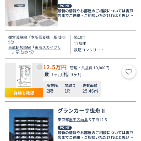
POINT
最新の情報やお部屋のご相談については青戸
店までご連絡・ご相談いただければと思いま
す。
都営浅草線
「
本所吾妻橋
」駅 徒歩
築10年
5分
11階建
東武伊勢崎線
「
東京スカイツリ
鉄筋コンクリート
ー
」駅 徒歩7分
12.5
万円
管理・共益費 10,000円
敷
1ヶ月
礼
0ヶ月
お気
所在階
間取り
専有面積
2階
1R
25.46㎡
詳細を確認
グランカーサ曳舟Ⅱ
東京都
墨田区
向島
５丁目12-5
POINT
最新の情報やお部屋のご相談については青戸
店までご連絡・ご相談いただければと思いま