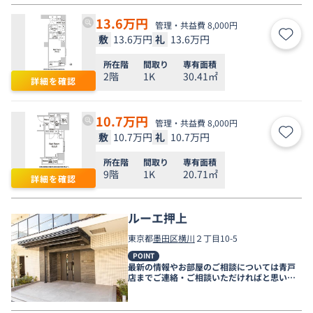
13.6
万円
管理・共益費 8,000円
敷
13.6万円
礼
13.6万円
お気
所在階
間取り
専有面積
2階
1K
30.41㎡
詳細を確認
10.7
万円
管理・共益費 8,000円
敷
10.7万円
礼
10.7万円
お気
所在階
間取り
専有面積
9階
1K
20.71㎡
詳細を確認
ルーエ押上
東京都
墨田区
横川
２丁目10-5
POINT
最新の情報やお部屋のご相談については青戸
店までご連絡・ご相談いただければと思いま
す。