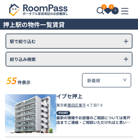
0
0
押上駅の物件一覧賃貸
駅で絞り込む
絞り込み検索
55
件表示
イプセ押上
東京都
墨田区
業平
４丁目7-9
POINT
最新の情報やお部屋のご相談については青戸
店までご連絡・ご相談いただければと思いま
す。