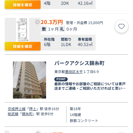
4階
2DK
42.16㎡
詳細を確認
20.3
万円
管理・共益費 15,000円
敷
1ヶ月
礼
0ヶ月
お気
所在階
間取り
専有面積
6階
1LDK
40.52㎡
詳細を確認
パークアクシス錦糸町
東京都
墨田区
太平
１丁目6-9
POINT
最新の情報やお部屋のご相談については青戸
店までご連絡・ご相談いただければと思いま
す。
京成押上線
「
押上
」駅 徒歩16分
築18年
総武線
「
錦糸町
」駅 徒歩6分
14階建
鉄筋コンクリート