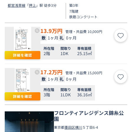
都営浅草線
「
押上
」駅 徒歩3分
築3年
7階建
鉄筋コンクリート
13.9
万円
管理・共益費 10,000円
敷
1ヶ月
礼
0ヶ月
お気
所在階
間取り
専有面積
2階
1DK
25.15㎡
詳細を確認
17.2
万円
管理・共益費 15,000円
敷
1ヶ月
礼
0ヶ月
お気
所在階
間取り
専有面積
3階
1LDK
36.16㎡
詳細を確認
フロンティアレジデンス錦糸公
園
東京都
墨田区
横川
５丁目6-4