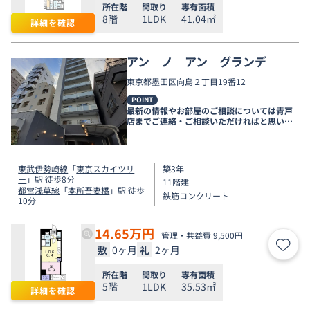
所在階
間取り
専有面積
8階
1LDK
41.04㎡
詳細を確認
アン ノ アン グランデ
東京都
墨田区
向島
２丁目19番12
POINT
最新の情報やお部屋のご相談については青戸
店までご連絡・ご相談いただければと思いま
す。
東武伊勢崎線
「
東京スカイツリ
築3年
ー
」駅 徒歩8分
11階建
都営浅草線
「
本所吾妻橋
」駅 徒歩
鉄筋コンクリート
10分
14.65
万円
管理・共益費 9,500円
敷
0ヶ月
礼
2ヶ月
お気
所在階
間取り
専有面積
5階
1LDK
35.53㎡
詳細を確認