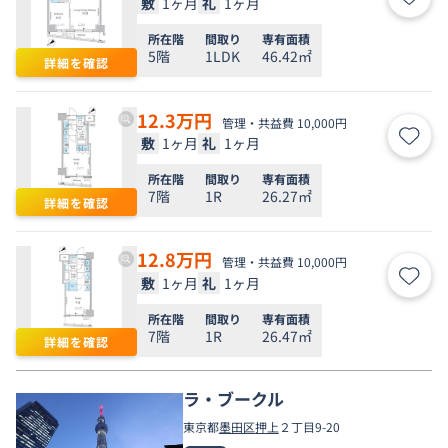
敷
1ヶ月
礼
1ヶ月
お気
所在階
間取り
専有面積
5階
1LDK
46.42㎡
詳細を確認
12.3
万円
管理・共益費 10,000円
敷
1ヶ月
礼
1ヶ月
お気
所在階
間取り
専有面積
7階
1R
26.27㎡
詳細を確認
12.8
万円
管理・共益費 10,000円
敷
1ヶ月
礼
1ヶ月
お気
所在階
間取り
専有面積
7階
1R
26.47㎡
詳細を確認
ラ・ブークル
東京都
墨田区
押上
２丁目9-20