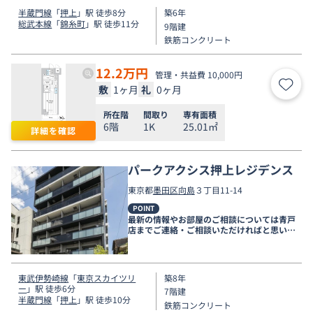
半蔵門線
「
押上
」駅 徒歩8分
築6年
総武本線
「
錦糸町
」駅 徒歩11分
9階建
鉄筋コンクリート
12.2
万円
管理・共益費 10,000円
敷
1ヶ月
礼
0ヶ月
お気
所在階
間取り
専有面積
6階
1K
25.01㎡
詳細を確認
パークアクシス押上レジデンス
東京都
墨田区
向島
３丁目11-14
POINT
最新の情報やお部屋のご相談については青戸
店までご連絡・ご相談いただければと思いま
す。
東武伊勢崎線
「
東京スカイツリ
築8年
ー
」駅 徒歩6分
7階建
半蔵門線
「
押上
」駅 徒歩10分
鉄筋コンクリート