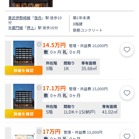
す。
東武伊勢崎線
「
曳舟
」駅 徒歩10
築1年未満
分
8階建
半蔵門線
「
押上
」駅 徒歩16分
鉄筋コンクリート
14.5
万円
管理・共益費 10,000円
敷
0ヶ月
礼
0ヶ月
お気
所在階
間取り
専有面積
5階
1K
35.68㎡
詳細を確認
17.1
万円
管理・共益費 15,000円
敷
0ヶ月
礼
0ヶ月
お気
所在階
間取り
専有面積
5階
1LDK＋1S(納戸)
41.02㎡
詳細を確認
17
万円
管理・共益費 15,000円
敷
0ヶ月
礼
0ヶ月