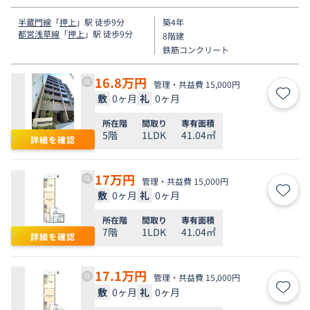
半蔵門線
「
押上
」駅 徒歩9分
築4年
都営浅草線
「
押上
」駅 徒歩9分
8階建
鉄筋コンクリート
16.8
万円
管理・共益費 15,000円
敷
0ヶ月
礼
0ヶ月
お気
所在階
間取り
専有面積
5階
1LDK
41.04㎡
詳細を確認
17
万円
管理・共益費 15,000円
敷
0ヶ月
礼
0ヶ月
お気
所在階
間取り
専有面積
7階
1LDK
41.04㎡
詳細を確認
17.1
万円
管理・共益費 15,000円
敷
0ヶ月
礼
0ヶ月
お気