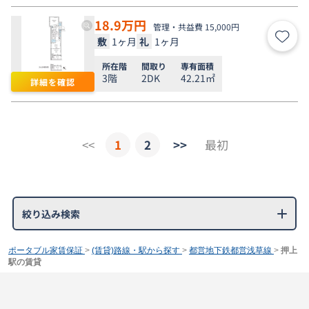
18.9
万円
管理・共益費 15,000円
敷
1ヶ月
礼
1ヶ月
お気
所在階
間取り
専有面積
3階
2DK
42.21㎡
詳細を確認
<<
1
2
>>
最初
絞り込み検索
ポータブル家賃保証
>
(賃貸)路線・駅から探す
>
都営地下鉄都営浅草線
>
押上
駅の賃貸