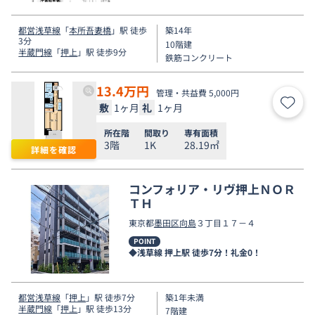
す。
都営浅草線
「
本所吾妻橋
」駅 徒歩
築14年
3分
10階建
半蔵門線
「
押上
」駅 徒歩9分
鉄筋コンクリート
13.4
万円
管理・共益費 5,000円
敷
1ヶ月
礼
1ヶ月
お気
所在階
間取り
専有面積
3階
1K
28.19㎡
詳細を確認
コンフォリア・リヴ押上ＮＯＲ
ＴＨ
東京都
墨田区
向島
３丁目１７－４
POINT
◆浅草線 押上駅 徒歩7分！礼金0！
都営浅草線
「
押上
」駅 徒歩7分
築1年未満
半蔵門線
「
押上
」駅 徒歩13分
7階建