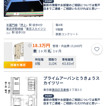
POINT
最新の情報やお部屋のご相談については青戸
店までご連絡・ご相談いただければと思いま
す。
半蔵門線
「
押上
」駅 徒歩4分
築4年
東武伊勢崎線
「
東京スカイツリ
9階建
ー
」駅 徒歩3分
鉄筋コンクリート
18.3
万円
管理・共益費 15,000円
敷
1ヶ月
礼
1ヶ月
お気
所在階
間取り
専有面積
8階
1LDK
43.83㎡
詳細を確認
プライムアーバンとうきょうス
カイツリー
東京都
墨田区
吾妻橋
３丁目3-3
POINT
最新の情報やお部屋のご相談については青戸
店までご連絡・ご相談いただければと思いま