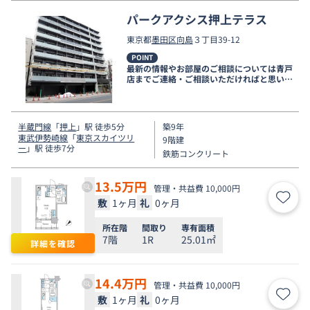
パークアクシス押上テラス
東京都
墨田区
向島
３丁目39-12
POINT
最新の情報やお部屋のご相談については青戸
店までご連絡・ご相談いただければと思いま
す。
半蔵門線
「
押上
」駅 徒歩5分
築9年
東武伊勢崎線
「
東京スカイツリ
9階建
ー
」駅 徒歩7分
鉄筋コンクリート
13.5
万円
管理・共益費 10,000円
敷
1ヶ月
礼
0ヶ月
お気
所在階
間取り
専有面積
7階
1R
25.01㎡
詳細を確認
14.4
万円
管理・共益費 10,000円
敷
1ヶ月
礼
0ヶ月
お気