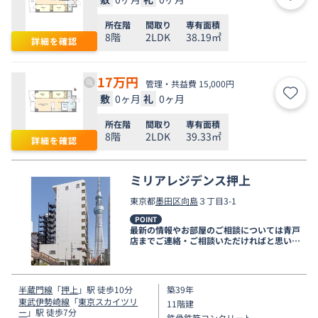
お気
所在階
間取り
専有面積
8階
2LDK
38.19㎡
詳細を確認
17
万円
管理・共益費 15,000円
敷
0ヶ月
礼
0ヶ月
お気
所在階
間取り
専有面積
8階
2LDK
39.33㎡
詳細を確認
ミリアレジデンス押上
東京都
墨田区
向島
３丁目3-1
POINT
最新の情報やお部屋のご相談については青戸
店までご連絡・ご相談いただければと思いま
す。
半蔵門線
「
押上
」駅 徒歩10分
築39年
東武伊勢崎線
「
東京スカイツリ
11階建
ー
」駅 徒歩7分
鉄骨鉄筋コンクリート