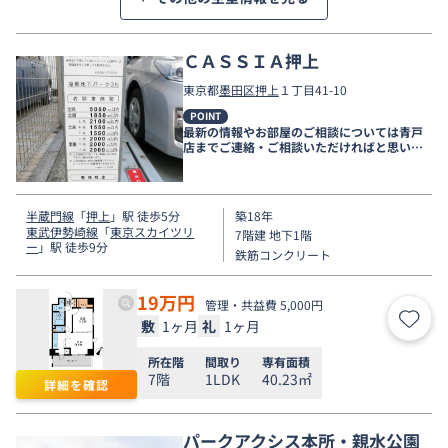
ＣＡＳＳＩＡ押上
東京都
墨田区
押上
１丁目41-10
POINT
最新の情報やお部屋のご相談については青戸
店までご連絡・ご相談いただければと思いま
す。
半蔵門線
「
押上
」駅 徒歩5分
築18年
東武伊勢崎線
「
東京スカイツリ
7階建 地下1階
ー
」駅 徒歩9分
鉄筋コンクリート
19
万円
管理・共益費 5,000円
敷
1ヶ月
礼
1ヶ月
お気
所在階
間取り
専有面積
7階
1LDK
40.23㎡
詳細を確認
パークアクシス本所・親水公園