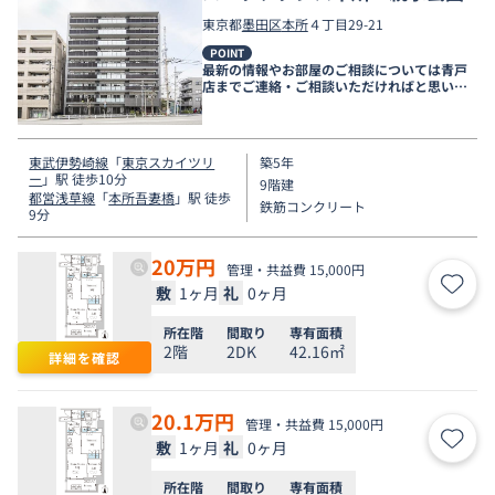
東京都
墨田区
本所
４丁目29-21
POINT
最新の情報やお部屋のご相談については青戸
店までご連絡・ご相談いただければと思いま
す。
東武伊勢崎線
「
東京スカイツリ
築5年
ー
」駅 徒歩10分
9階建
都営浅草線
「
本所吾妻橋
」駅 徒歩
鉄筋コンクリート
9分
20
万円
管理・共益費 15,000円
敷
1ヶ月
礼
0ヶ月
お気
所在階
間取り
専有面積
2階
2DK
42.16㎡
詳細を確認
20.1
万円
管理・共益費 15,000円
敷
1ヶ月
礼
0ヶ月
お気
所在階
間取り
専有面積