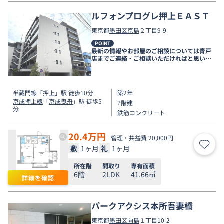
ルフォンプログレ押上ＥＡＳＴ
東京都
墨田区
京島
２丁目9-9
POINT
最新の情報やお部屋のご相談については青戸
店までご連絡・ご相談いただければと思いま
す。
半蔵門線
「
押上
」駅 徒歩10分
築2年
京成押上線
「
京成曳舟
」駅 徒歩5
7階建
分
鉄筋コンクリート
20.4
万円
管理・共益費 20,000円
敷
1ヶ月
礼
1ヶ月
お気
所在階
間取り
専有面積
6階
2LDK
41.66㎡
詳細を確認
パークアクシス本所吾妻橋
東京都
墨田区
向島
１丁目10-2