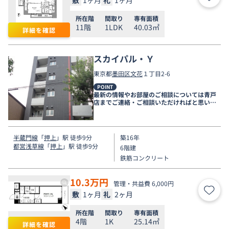
お気
所在階
間取り
専有面積
11階
1LDK
40.03㎡
詳細を確認
スカイパル・Ｙ
東京都
墨田区
文花
１丁目2-6
POINT
最新の情報やお部屋のご相談については青戸
店までご連絡・ご相談いただければと思いま
す。
半蔵門線
「
押上
」駅 徒歩9分
築16年
都営浅草線
「
押上
」駅 徒歩9分
6階建
鉄筋コンクリート
10.3
万円
管理・共益費 6,000円
敷
1ヶ月
礼
2ヶ月
お気
所在階
間取り
専有面積
4階
1K
25.14㎡
詳細を確認