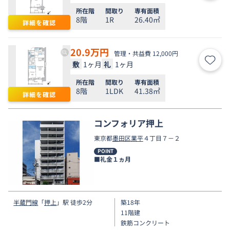
所在階
間取り
専有面積
8階
1R
26.40㎡
詳細を確認
20.9
万円
管理・共益費 12,000円
敷
1ヶ月
礼
1ヶ月
お気
所在階
間取り
専有面積
8階
1LDK
41.38㎡
詳細を確認
コンフォリア押上
東京都
墨田区
業平
４丁目７－２
POINT
■礼金１ヵ月
半蔵門線
「
押上
」駅 徒歩2分
築18年
11階建
鉄筋コンクリート