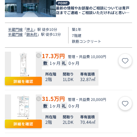
POINT
最新の情報やお部屋のご相談については青戸
店までご連絡・ご相談いただければと思いま
す。
半蔵門線
「
押上
」駅 徒歩10分
築1年
半蔵門線
「
錦糸町
」駅 徒歩13分
7階建
鉄筋コンクリート
17.3
万円
管理・共益費 10,000円
敷
1ヶ月
礼
0ヶ月
お気
所在階
間取り
専有面積
2階
1LDK
32.87㎡
詳細を確認
31.5
万円
管理・共益費 20,000円
敷
1ヶ月
礼
0ヶ月
お気
所在階
間取り
専有面積
2階
2LDK
70.44㎡
詳細を確認