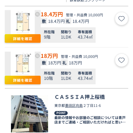
18.4
万円
管理・共益費 10,000円
敷
18.4万円
礼
18.4万円
お気
所在階
間取り
専有面積
9階
1LDK
43.74㎡
詳細を確認
18
万円
管理・共益費 10,000円
敷
18万円
礼
18万円
お気
所在階
間取り
専有面積
10階
1LDK
43.74㎡
詳細を確認
ＣＡＳＳＩＡ押上桜橋
東京都
墨田区
向島
２丁目11-6
POINT
最新の情報やお部屋のご相談については青戸
店までご連絡・ご相談いただければと思いま
す。