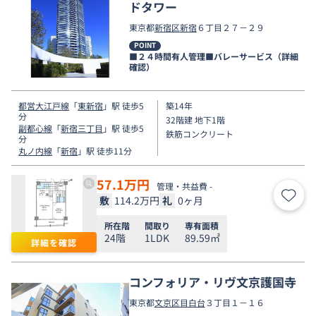
ドタワー
東京都
新宿区
新宿
６丁目２７－２９
POINT
■２４時間有人管理■バレーサービス（詳細
確認）
都営大江戸線
「
東新宿
」駅 徒歩5
築14年
分
32階建 地下1階
副都心線
「
新宿三丁目
」駅 徒歩5
鉄筋コンクリート
分
丸ノ内線
「
新宿
」駅 徒歩11分
57.1
万円
管理・共益費 -
敷
114.2万円
礼
0ヶ月
お気
所在階
間取り
専有面積
24階
1LDK
89.59㎡
詳細を確認
コンフォリア・リヴ文京護国寺
東京都
文京区
目白台
３丁目１－１６