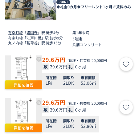
POINT
◆礼金0カ月◆フリーレント1ヶ月※賃料のみ
有楽町線
「
護国寺
」駅 徒歩4分
築1年未満
有楽町線
「
江戸川橋
」駅 徒歩9分
5階建
丸ノ内線
「
茗荷谷
」駅 徒歩15分
鉄筋コンクリート
29.6
万円
管理・共益費 20,000円
敷
29.6万円
礼
0ヶ月
お気
所在階
間取り
専有面積
1階
2LDK
53.06㎡
詳細を確認
29.6
万円
管理・共益費 20,000円
敷
29.6万円
礼
0ヶ月
お気
所在階
間取り
専有面積
1階
2LDK
52.80㎡
詳細を確認