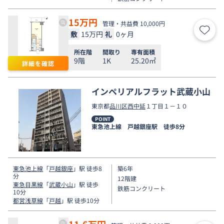
15
万円
管理・共益費 10,000円
敷
15万円
礼
0ヶ月
お気
所在階
間取り
専有面積
9階
1K
25.20㎡
詳細を確認
インペリアルフラット武蔵小山
東京都
品川区
西中延
１丁目１－１０
POINT
東急池上線 戸越銀座駅 徒歩8分
東急池上線
「
戸越銀座
」駅 徒歩8
築6年
分
12階建
東急目黒線
「
武蔵小山
」駅 徒歩
鉄筋コンクリート
10分
都営浅草線
「
戸越
」駅 徒歩10分
11.6
万円