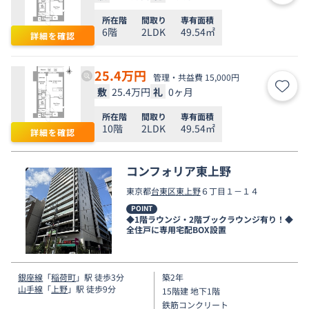
所在階
間取り
専有面積
6階
2LDK
49.54㎡
詳細を確認
25.4
万円
管理・共益費 15,000円
敷
25.4万円
礼
0ヶ月
お気
所在階
間取り
専有面積
10階
2LDK
49.54㎡
詳細を確認
コンフォリア東上野
東京都
台東区
東上野
６丁目１－１４
POINT
◆1階ラウンジ・2階ブックラウンジ有り！◆
全住戸に専用宅配BOX設置
銀座線
「
稲荷町
」駅 徒歩3分
築2年
山手線
「
上野
」駅 徒歩9分
15階建 地下1階
鉄筋コンクリート