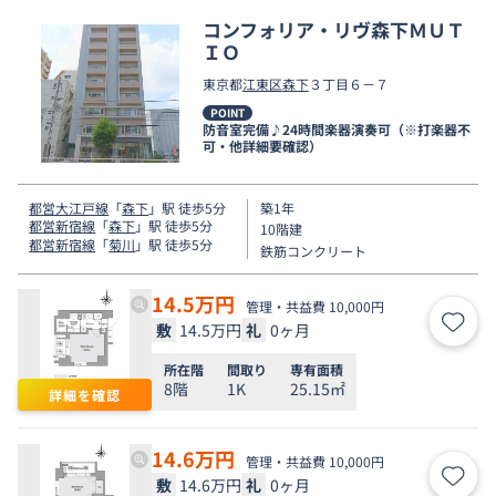
コンフォリア・リヴ森下ＭＵＴ
ＩＯ
東京都
江東区
森下
３丁目６－７
POINT
防音室完備♪24時間楽器演奏可（※打楽器不
可・他詳細要確認）
都営大江戸線
「
森下
」駅 徒歩5分
築1年
都営新宿線
「
森下
」駅 徒歩5分
10階建
都営新宿線
「
菊川
」駅 徒歩5分
鉄筋コンクリート
14.5
万円
管理・共益費 10,000円
敷
14.5万円
礼
0ヶ月
お気
所在階
間取り
専有面積
8階
1K
25.15㎡
詳細を確認
14.6
万円
管理・共益費 10,000円
敷
14.6万円
礼
0ヶ月
お気