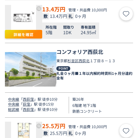
13.4
万円
管理・共益費 10,000円
敷
13.4万円
礼
0ヶ月
お気
所在階
間取り
専有面積
5階
1DK
24.95㎡
詳細を確認
コンフォリア西荻北
東京都
杉並区
西荻北
１丁目８－１３
POINT
礼金０ヶ月■１年以内解約時賃料1ヶ月分違約
金有
中央線
「
西荻窪
」駅 徒歩10分
築26年
中央線
「
荻窪
」駅 徒歩15分
6階建 地下1階
総武線
「
西荻窪
」駅 徒歩10分
鉄筋コンクリート
25.5
万円
管理・共益費 10,000円
敷
25.5万円
礼
0ヶ月
お気