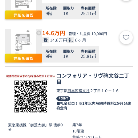
所在階
間取り
専有面積
9階
1K
25.11㎡
詳細を確認
14.6
万円
管理・共益費 10,000円
敷
14.6万円
礼
0ヶ月
お気
所在階
間取り
専有面積
9階
1K
25.81㎡
詳細を確認
コンフォリア・リヴ碑文谷二丁
目
東京都
目黒区
碑文谷
２丁目１０－１６
POINT
■礼金ゼロ！※1年以内解約時賃料1か月分違
約金有
東急東横線
「
学芸大学
」駅 徒歩9
築7年
分
10階建
鉄筋コンクリート