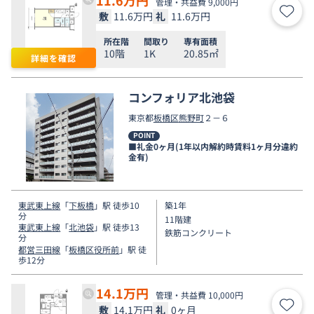
管理・共益費 9,000円
敷
11.6万円
礼
11.6万円
お気
所在階
間取り
専有面積
10階
1K
20.85㎡
詳細を確認
コンフォリア北池袋
東京都
板橋区
熊野町
２－６
POINT
■礼金0ヶ月(1年以内解約時賃料1ヶ月分違約
金有)
東武東上線
「
下板橋
」駅 徒歩10
築1年
分
11階建
東武東上線
「
北池袋
」駅 徒歩13
鉄筋コンクリート
分
都営三田線
「
板橋区役所前
」駅 徒
歩12分
14.1
万円
管理・共益費 10,000円
敷
14.1万円
礼
0ヶ月
お気