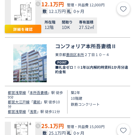
12.1
万円
管理・共益費 12,000円
敷
12.1万円
礼
0ヶ月
お気
所在階
間取り
専有面積
12階
1DK
27.52㎡
詳細を確認
コンフォリア本所吾妻橋Ⅱ
東京都
墨田区
本所
２丁目１０－４
POINT
■礼金ゼロ！※1年以内解約時賃料1か月分違
約金有
都営浅草線
「
本所吾妻橋
」駅 徒歩
築2年
9分
10階建
都営大江戸線
「
蔵前
」駅 徒歩10
鉄筋コンクリート
分
都営浅草線
「
浅草
」駅 徒歩11分
25.1
万円
管理・共益費 15,000円
敷
25.1万円
礼
0ヶ月
お気