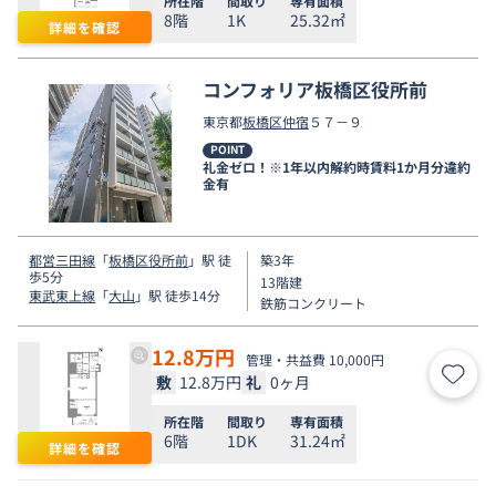
所在階
間取り
専有面積
8階
1K
25.32㎡
詳細を確認
コンフォリア板橋区役所前
東京都
板橋区
仲宿
５７－９
POINT
礼金ゼロ！※1年以内解約時賃料1か月分違約
金有
都営三田線
「
板橋区役所前
」駅 徒
築3年
歩5分
13階建
東武東上線
「
大山
」駅 徒歩14分
鉄筋コンクリート
12.8
万円
管理・共益費 10,000円
敷
12.8万円
礼
0ヶ月
お気
所在階
間取り
専有面積
6階
1DK
31.24㎡
詳細を確認