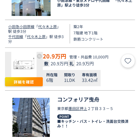
小田急線・東京メトロ千代田線 「代々木上
原」駅より徒歩3分
小田急小田原線
「
代々木上原
」
築2年
駅 徒歩3分
7階建 地下1階
千代田線
「
代々木上原
」駅 徒歩3
鉄筋コンクリート
分
20.9
万円
管理・共益費 10,000円
敷
20.9万円
礼
20.9万円
お気
所在階
間取り
専有面積
6階
1LDK
33.42㎡
詳細を確認
コンフォリア曳舟
東京都
墨田区
押上
２丁目３３－５
POINT
■キッチン・バス・トイレ・洗面台交換済
み！！