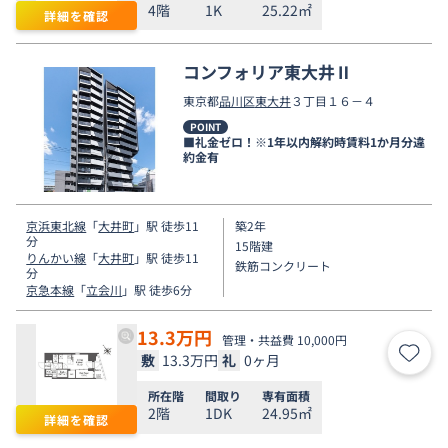
4階
1K
25.22㎡
詳細を確認
コンフォリア東大井Ⅱ
東京都
品川区
東大井
３丁目１６－４
POINT
■礼金ゼロ！※1年以内解約時賃料1か月分違
約金有
京浜東北線
「
大井町
」駅 徒歩11
築2年
分
15階建
りんかい線
「
大井町
」駅 徒歩11
鉄筋コンクリート
分
京急本線
「
立会川
」駅 徒歩6分
13.3
万円
管理・共益費 10,000円
敷
13.3万円
礼
0ヶ月
お気
所在階
間取り
専有面積
2階
1DK
24.95㎡
詳細を確認