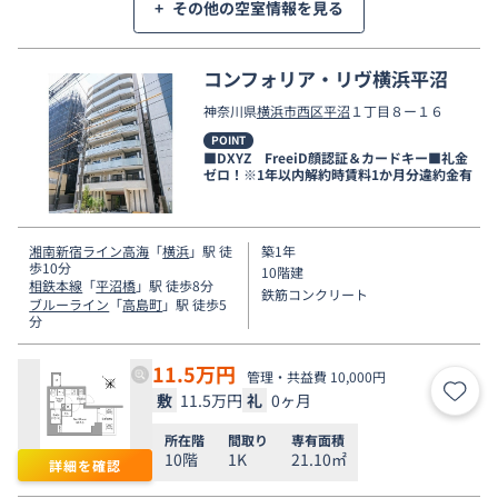
+
その他の空室情報を見る
コンフォリア・リヴ横浜平沼
神奈川県
横浜市西区
平沼
１丁目８ー１６
POINT
■DXYZ FreeiD顔認証＆カードキー■礼金
ゼロ！※1年以内解約時賃料1か月分違約金有
湘南新宿ライン高海
「
横浜
」駅 徒
築1年
歩10分
10階建
相鉄本線
「
平沼橋
」駅 徒歩8分
鉄筋コンクリート
ブルーライン
「
高島町
」駅 徒歩5
分
11.5
万円
管理・共益費 10,000円
敷
11.5万円
礼
0ヶ月
お気
所在階
間取り
専有面積
10階
1K
21.10㎡
詳細を確認