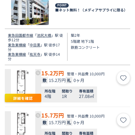
POINT
■ネット無料！（メディアサプライに限る）
東急田園都市線
「
池尻大橋
」駅 徒
築2年
歩12分
5階建 地下1階
東急東横線
「
中目黒
」駅 徒歩17
鉄筋コンクリート
分
東急東横線
「
祐天寺
」駅 徒歩14
分
15.2
万円
管理・共益費 10,000円
敷
15.2万円
礼
0ヶ月
お気
所在階
間取り
専有面積
4階
1R
27.08㎡
詳細を確認
15.7
万円
管理・共益費 10,000円
敷
15.7万円
礼
0ヶ月
お気
所在階
間取り
専有面積