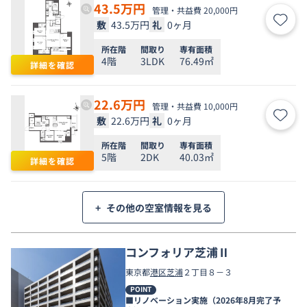
43.5
万円
管理・共益費 20,000円
敷
43.5万円
礼
0ヶ月
お気
所在階
間取り
専有面積
4階
3LDK
76.49㎡
詳細を確認
22.6
万円
管理・共益費 10,000円
敷
22.6万円
礼
0ヶ月
お気
所在階
間取り
専有面積
5階
2DK
40.03㎡
詳細を確認
+
その他の空室情報を見る
コンフォリア芝浦Ⅱ
東京都
港区
芝浦
２丁目８－３
POINT
■リノベーション実施（2026年8月完了予