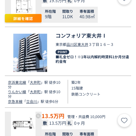
敷
19.5万円
礼
0ヶ月
お気
所在階
間取り
専有面積
9階
1LDK
40.98㎡
詳細を確認
コンフォリア東大井Ⅰ
東京都
品川区
東大井
３丁目１６－３
POINT
■礼金ゼロ！※1年以内解約時賃料1か月分違
約金有
京浜東北線
「
大井町
」駅 徒歩10
築2年
分
15階建
りんかい線
「
大井町
」駅 徒歩10
鉄筋コンクリート
分
京急本線
「
立会川
」駅 徒歩6分
13.5
万円
管理・共益費 10,000円
敷
13.5万円
礼
0ヶ月
お気
所在階
間取り
専有面積