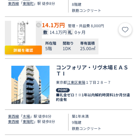
東西線
「
東陽町
」駅 徒歩8分
8階建
鉄筋コンクリート
14.1
万円
管理・共益費 8,000円
敷
14.1万円
礼
0ヶ月
お気
所在階
間取り
専有面積
5階
1DK
25.00㎡
詳細を確認
コンフォリア・リヴ木場ＥＡＳ
ＴⅠ
東京都
江東区
東陽
１丁目２８－７
POINT
■礼金ゼロ！※1年以内解約時賃料1か月分違
約金有
東西線
「
木場
」駅 徒歩8分
築1年未満
東西線
「
東陽町
」駅 徒歩8分
9階建
鉄筋コンクリート