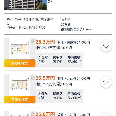
定）
ゆりかもめ
「
芝浦ふ頭
」駅 徒歩7
築30年
分
10階建
山手線
「
田町
」駅 徒歩10分
鉄骨鉄筋コンクリート
25.3
万円
管理・共益費 14,000円
敷
25.3万円
礼
0ヶ月
お気
所在階
間取り
専有面積
2階
2LDK
53.60㎡
詳細を確認
25.5
万円
管理・共益費 14,000円
敷
25.5万円
礼
0ヶ月
お気
所在階
間取り
専有面積
4階
2LDK
53.60㎡
詳細を確認
25.6
万円
管理・共益費 14,000円