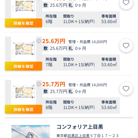
敷
25.6万円
礼
0ヶ月
お気
所在階
間取り
専有面積
6階
1LDK＋1S(納戸)
53.60㎡
詳細を確認
25.6
万円
管理・共益費 14,000円
敷
25.6万円
礼
0ヶ月
お気
所在階
間取り
専有面積
7階
1LDK＋1S(納戸)
53.60㎡
詳細を確認
25.7
万円
管理・共益費 14,000円
敷
25.7万円
礼
0ヶ月
お気
所在階
間取り
専有面積
8階
1LDK＋1S(納戸)
53.60㎡
詳細を確認
コンフォリア上目黒
東京都
目黒区
上目黒
５丁目１７－２３