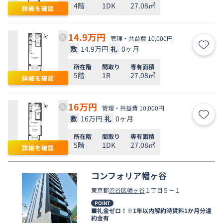
4階
1DK
27.08㎡
詳細を確認
14.9
万円
管理・共益費 10,000円
敷
14.9万円
礼
0ヶ月
お気
所在階
間取り
専有面積
5階
1R
27.08㎡
詳細を確認
16
万円
管理・共益費 10,000円
敷
16万円
礼
0ヶ月
お気
所在階
間取り
専有面積
5階
1DK
27.08㎡
詳細を確認
コンフォリア幡ヶ谷
東京都
渋谷区
幡ヶ谷
１丁目５－１
POINT
■礼金ゼロ！※1年以内解約時賃料1か月分違
約金有