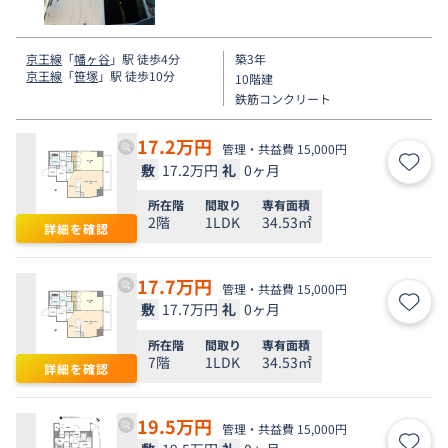
京王線
「
幡ヶ谷
」駅 徒歩4分
築3年
京王線
「
笹塚
」駅 徒歩10分
10階建
鉄筋コンクリート
17.2
万円
管理・共益費 15,000円
敷
17.2万円
礼
0ヶ月
お気
所在階
間取り
専有面積
2階
1LDK
34.53㎡
詳細を確認
17.7
万円
管理・共益費 15,000円
敷
17.7万円
礼
0ヶ月
お気
所在階
間取り
専有面積
7階
1LDK
34.53㎡
詳細を確認
19.5
万円
管理・共益費 15,000円