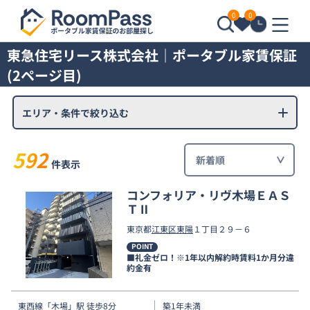
0
0
東急住宅リース株式会社｜ポータブル家賃保証
(2ページ目)
エリア・条件で絞り込む
592
件表示
コンフォリア・リヴ木場ＥＡＳ
ＴⅡ
東京都
江東区
東陽
１丁目２９－６
POINT
■礼金ゼロ！※1年以内解約時賃料1か月分違
約金有
東西線
「
木場
」駅 徒歩8分
築1年未満