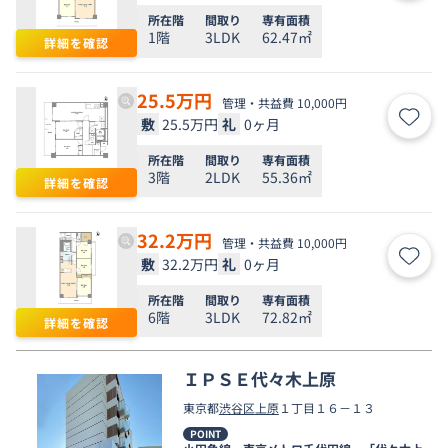
所在階
間取り
専有面積
1階
3LDK
62.47㎡
詳細を確認
25.5
万円
管理・共益費 10,000円
敷
25.5万円
礼
0ヶ月
お気
所在階
間取り
専有面積
3階
2LDK
55.36㎡
詳細を確認
32.2
万円
管理・共益費 10,000円
敷
32.2万円
礼
0ヶ月
お気
所在階
間取り
専有面積
6階
3LDK
72.82㎡
詳細を確認
ＩＰＳＥ代々木上原
東京都
渋谷区
上原
１丁目１６－１３
POINT