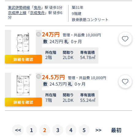
東武伊勢崎線
「
曳舟
」駅 徒歩3分
築31年
京成押上線
「
京成曳舟
」駅 徒歩6
9階建
分
鉄骨鉄筋コンクリート
24
万円
管理・共益費 10,000円
敷
24万円
礼
0ヶ月
お気
所在階
間取り
専有面積
2階
2LDK
54.78㎡
詳細を確認
24.5
万円
管理・共益費 10,000円
敷
24.5万円
礼
0ヶ月
お気
所在階
間取り
専有面積
7階
2LDK
55.24㎡
詳細を確認
<<
1
2
3
4
5
>>
最初