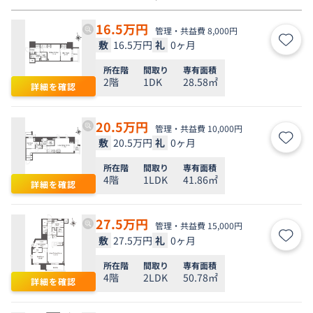
16.5
万円
管理・共益費 8,000円
敷
16.5万円
礼
0ヶ月
お気
所在階
間取り
専有面積
2階
1DK
28.58㎡
詳細を確認
20.5
万円
管理・共益費 10,000円
敷
20.5万円
礼
0ヶ月
お気
所在階
間取り
専有面積
4階
1LDK
41.86㎡
詳細を確認
27.5
万円
管理・共益費 15,000円
敷
27.5万円
礼
0ヶ月
お気
所在階
間取り
専有面積
4階
2LDK
50.78㎡
詳細を確認