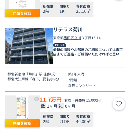
所在階
間取り
専有面積
2階
1K
25.16㎡
詳細を確認
リテラス菊川
東京都
墨田区
立川
３丁目15-14
POINT
最新の情報やお部屋のご相談については青戸
店までご連絡・ご相談いただければと思いま
す。
都営新宿線
「
菊川
」駅 徒歩6分
築1年未満
都営大江戸線
「
森下
」駅 徒歩9分
7階建
鉄筋コンクリート
21.7
万円
管理・共益費 15,000円
敷
1ヶ月
礼
0ヶ月
お気
所在階
間取り
専有面積
2階
2LDK
40.00㎡
詳細を確認