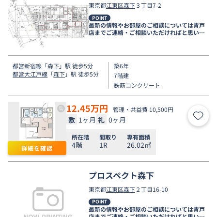
東京都
江東区
森下
３丁目7-2
POINT
最新の情報やお部屋のご相談については青戸
店までご連絡・ご相談いただければと思いま
す。
都営新宿線
「
森下
」駅 徒歩5分
築6年
都営大江戸線
「
森下
」駅 徒歩5分
7階建
鉄筋コンクリート
12.45
万円
管理・共益費 10,500円
敷
1ヶ月
礼
0ヶ月
お気
所在階
間取り
専有面積
4階
1R
26.02㎡
詳細を確認
プロスペクト森下
東京都
江東区
森下
２丁目16-10
POINT
最新の情報やお部屋のご相談については青戸
店までご連絡・ご相談いただければと思いま