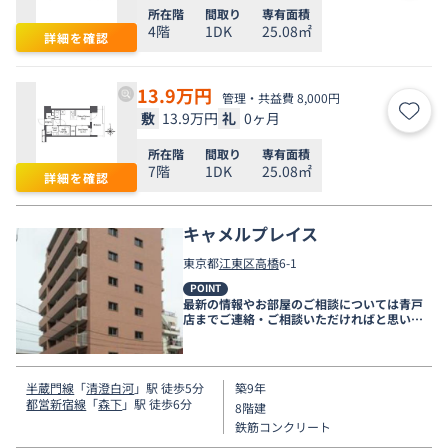
所在階
間取り
専有面積
4階
1DK
25.08㎡
詳細を確認
13.9
万円
管理・共益費 8,000円
敷
13.9万円
礼
0ヶ月
お気
所在階
間取り
専有面積
7階
1DK
25.08㎡
詳細を確認
キャメルプレイス
東京都
江東区
高橋
6-1
POINT
最新の情報やお部屋のご相談については青戸
店までご連絡・ご相談いただければと思いま
す。
半蔵門線
「
清澄白河
」駅 徒歩5分
築9年
都営新宿線
「
森下
」駅 徒歩6分
8階建
鉄筋コンクリート