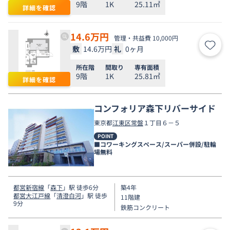
9階
1K
25.11㎡
詳細を確認
14.6
万円
管理・共益費 10,000円
敷
14.6万円
礼
0ヶ月
お気
所在階
間取り
専有面積
9階
1K
25.81㎡
詳細を確認
コンフォリア森下リバーサイド
東京都
江東区
常盤
１丁目６－５
POINT
■コワーキングスペース/スーパー併設/駐輪
場無料
都営新宿線
「
森下
」駅 徒歩6分
築4年
都営大江戸線
「
清澄白河
」駅 徒歩
11階建
9分
鉄筋コンクリート