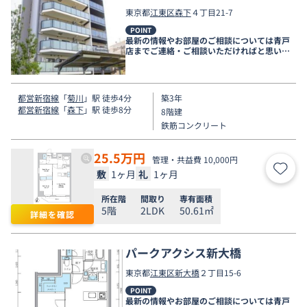
東京都
江東区
森下
４丁目21-7
POINT
最新の情報やお部屋のご相談については青戸
店までご連絡・ご相談いただければと思いま
す。
都営新宿線
「
菊川
」駅 徒歩4分
築3年
都営新宿線
「
森下
」駅 徒歩8分
8階建
鉄筋コンクリート
25.5
万円
管理・共益費 10,000円
敷
1ヶ月
礼
1ヶ月
お気
所在階
間取り
専有面積
5階
2LDK
50.61㎡
詳細を確認
パークアクシス新大橋
東京都
江東区
新大橋
２丁目15-6
POINT
最新の情報やお部屋のご相談については青戸