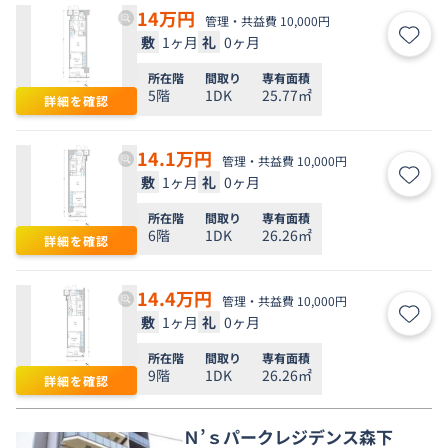
14
万円
管理・共益費 10,000円
敷
1ヶ月
礼
0ヶ月
お気
所在階
間取り
専有面積
5階
1DK
25.77㎡
詳細を確認
14.1
万円
管理・共益費 10,000円
敷
1ヶ月
礼
0ヶ月
お気
所在階
間取り
専有面積
6階
1DK
26.26㎡
詳細を確認
14.4
万円
管理・共益費 10,000円
敷
1ヶ月
礼
0ヶ月
お気
所在階
間取り
専有面積
9階
1DK
26.26㎡
詳細を確認
Ｎ’ｓパークレジデンス森下