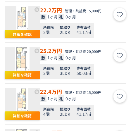
22.2
万円
管理・共益費 15,000円
敷
1ヶ月
礼
0ヶ月
お気
所在階
間取り
専有面積
2階
2LDK
41.17㎡
詳細を確認
25.2
万円
管理・共益費 20,000円
敷
1ヶ月
礼
0ヶ月
お気
所在階
間取り
専有面積
2階
3LDK
50.03㎡
詳細を確認
22.4
万円
管理・共益費 15,000円
敷
1ヶ月
礼
0ヶ月
お気
所在階
間取り
専有面積
4階
2LDK
41.17㎡
詳細を確認