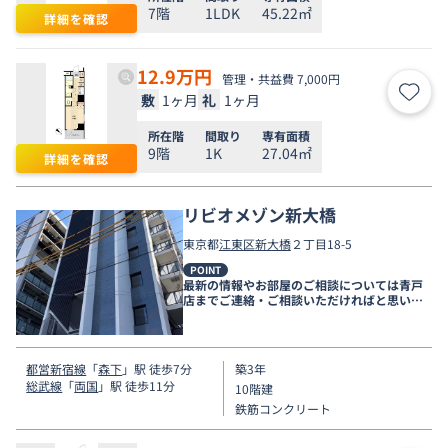
7階
1LDK
45.22㎡
詳細を確認
12.9
万円
管理・共益費 7,000円
敷
1ヶ月
礼
1ヶ月
お気
所在階
間取り
専有面積
9階
1K
27.04㎡
詳細を確認
リビオメゾン新大橋
東京都
江東区
新大橋
２丁目18-5
POINT
最新の情報やお部屋のご相談については青戸
店までご連絡・ご相談いただければと思いま
す。
都営新宿線
「
森下
」駅 徒歩7分
築3年
総武線
「
両国
」駅 徒歩11分
10階建
鉄筋コンクリート