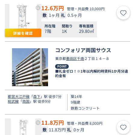
12.6
万円
管理・共益費 10,000円
敷
1ヶ月
礼
0.5ヶ月
お気
所在階
間取り
専有面積
7階
1K
29.80㎡
詳細を確認
コンフォリア両国サウス
東京都
墨田区
千歳
２丁目１４－８
POINT
■礼金ゼロ！※1年以内解約時賃料1か月分違
約金有
都営大江戸線
「
森下
」駅 徒歩7分
築14年
総武線
「
両国
」駅 徒歩9分
9階建
鉄筋コンクリート
11.8
万円
管理・共益費 8,000円
敷
11.8万円
礼
0ヶ月
お気