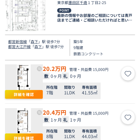
東京都
墨田区
千歳
１丁目2-25
POINT
最新の情報やお部屋のご相談については青戸
店までご連絡・ご相談いただければと思いま
す。
都営新宿線
「
森下
」駅 徒歩7分
築5年
都営大江戸線
「
森下
」駅 徒歩7分
9階建
鉄筋コンクリート
20.2
万円
管理・共益費 15,000円
敷
0ヶ月
礼
0ヶ月
お気
所在階
間取り
専有面積
7階
1LDK
41.55㎡
詳細を確認
20.4
万円
管理・共益費 15,000円
敷
1ヶ月
礼
1ヶ月
お気
所在階
間取り
専有面積
8階
1LDK
44.03㎡
詳細を確認