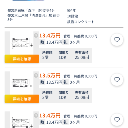
都営新宿線
「
森下
」駅 徒歩4分
築4年
都営大江戸線
「
清澄白河
」駅 徒歩
10階建
8分
鉄筋コンクリート
13.4
万円
管理・共益費 8,000円
敷
13.4万円
礼
0ヶ月
お気
所在階
間取り
専有面積
2階
1DK
25.08㎡
詳細を確認
13.5
万円
管理・共益費 8,000円
敷
13.5万円
礼
0ヶ月
お気
所在階
間取り
専有面積
3階
1DK
25.08㎡
詳細を確認
13.4
万円
管理・共益費 8,000円
敷
13.4万円
礼
0ヶ月
お気