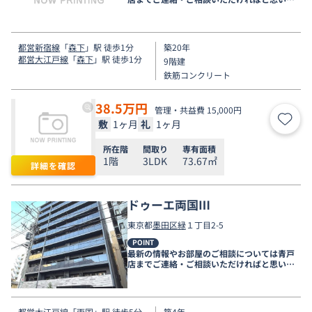
す。
都営新宿線
「
森下
」駅 徒歩1分
築20年
都営大江戸線
「
森下
」駅 徒歩1分
9階建
鉄筋コンクリート
38.5
万円
管理・共益費 15,000円
敷
1ヶ月
礼
1ヶ月
お気
所在階
間取り
専有面積
1階
3LDK
73.67㎡
詳細を確認
ドゥーエ両国Ⅲ
東京都
墨田区
緑
１丁目2-5
POINT
最新の情報やお部屋のご相談については青戸
店までご連絡・ご相談いただければと思いま
す。
都営大江戸線
「
両国
」駅 徒歩5分
築4年