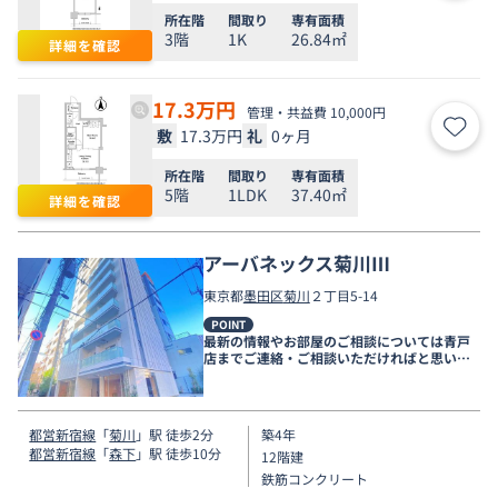
所在階
間取り
専有面積
3階
1K
26.84㎡
詳細を確認
17.3
万円
管理・共益費 10,000円
敷
17.3万円
礼
0ヶ月
お気
所在階
間取り
専有面積
5階
1LDK
37.40㎡
詳細を確認
アーバネックス菊川Ⅲ
東京都
墨田区
菊川
２丁目5-14
POINT
最新の情報やお部屋のご相談については青戸
店までご連絡・ご相談いただければと思いま
す。
都営新宿線
「
菊川
」駅 徒歩2分
築4年
都営新宿線
「
森下
」駅 徒歩10分
12階建
鉄筋コンクリート