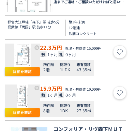
店までご連絡・ご相談いただければと思いま
す。
都営大江戸線
「
森下
」駅 徒歩5分
築1年未満
総武線
「
両国
」駅 徒歩11分
12階建
鉄筋コンクリート
22.3
万円
管理・共益費 15,000円
敷
1ヶ月
礼
0ヶ月
お気
所在階
間取り
専有面積
2階
1LDK
43.35㎡
詳細を確認
15.9
万円
管理・共益費 10,000円
敷
1ヶ月
礼
0ヶ月
お気
所在階
間取り
専有面積
8階
1DK
27.35㎡
詳細を確認
コンフォリア・リヴ森下ＭＵＴ