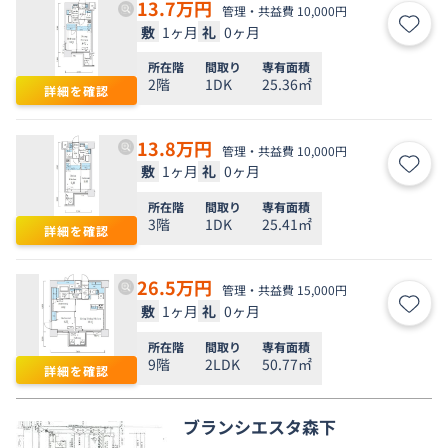
13.7
万円
管理・共益費 10,000円
敷
1ヶ月
礼
0ヶ月
お気
所在階
間取り
専有面積
2階
1DK
25.36㎡
詳細を確認
13.8
万円
管理・共益費 10,000円
敷
1ヶ月
礼
0ヶ月
お気
所在階
間取り
専有面積
3階
1DK
25.41㎡
詳細を確認
26.5
万円
管理・共益費 15,000円
敷
1ヶ月
礼
0ヶ月
お気
所在階
間取り
専有面積
9階
2LDK
50.77㎡
詳細を確認
ブランシエスタ森下