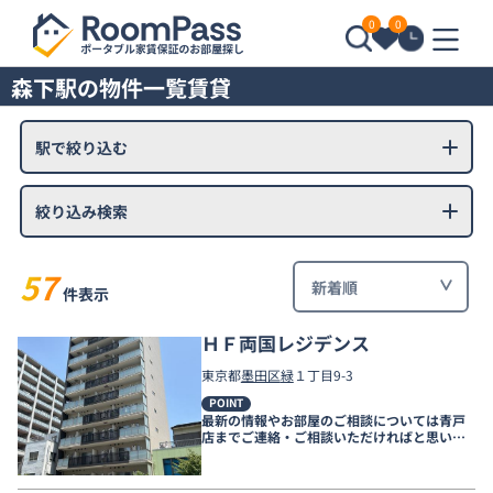
0
0
森下駅の物件一覧賃貸
駅で絞り込む
絞り込み検索
57
件表示
ＨＦ両国レジデンス
東京都
墨田区
緑
１丁目9-3
POINT
最新の情報やお部屋のご相談については青戸
店までご連絡・ご相談いただければと思いま
す。