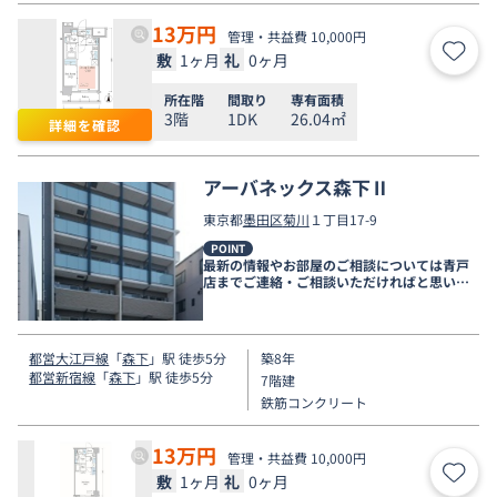
13
万円
管理・共益費 10,000円
敷
1ヶ月
礼
0ヶ月
お気
所在階
間取り
専有面積
3階
1DK
26.04㎡
詳細を確認
アーバネックス森下Ⅱ
東京都
墨田区
菊川
１丁目17-9
POINT
最新の情報やお部屋のご相談については青戸
店までご連絡・ご相談いただければと思いま
す。
都営大江戸線
「
森下
」駅 徒歩5分
築8年
都営新宿線
「
森下
」駅 徒歩5分
7階建
鉄筋コンクリート
13
万円
管理・共益費 10,000円
敷
1ヶ月
礼
0ヶ月
お気