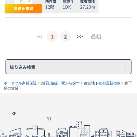
所在階
間取り
専有面積
12階
1DK
27.29㎡
詳細を確認
<<
1
2
>>
最初
絞り込み検索
ポータブル家賃保証
>
(賃貸)路線・駅から探す
>
都営地下鉄都営新宿線
>
森下
駅の賃貸