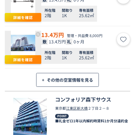
お気
所在階
間取り
専有面積
2階
1K
25.62㎡
詳細を確認
13.4
万円
管理・共益費 8,000円
敷
13.4万円
礼
0ヶ月
お気
所在階
間取り
専有面積
2階
1K
25.62㎡
詳細を確認
+
その他の空室情報を見る
コンフォリア森下サウス
東京都
江東区
新大橋
２丁目２－８
POINT
■礼金ゼロ1年以内解約時賃料1か月分違約金