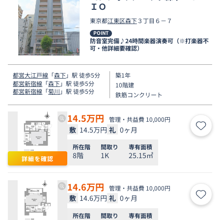
ＩＯ
東京都
江東区
森下
３丁目６－７
POINT
防音室完備♪24時間楽器演奏可（※打楽器不
可・他詳細要確認）
都営大江戸線
「
森下
」駅 徒歩5分
築1年
都営新宿線
「
森下
」駅 徒歩5分
10階建
都営新宿線
「
菊川
」駅 徒歩5分
鉄筋コンクリート
14.5
万円
管理・共益費 10,000円
敷
14.5万円
礼
0ヶ月
お気
所在階
間取り
専有面積
8階
1K
25.15㎡
詳細を確認
14.6
万円
管理・共益費 10,000円
敷
14.6万円
礼
0ヶ月
お気
所在階
間取り
専有面積