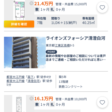
21.4
万円
管理・共益費 15,000円
敷
1ヶ月
礼
0ヶ月
お気
所在階
間取り
専有面積
7階
1LDK＋1S(納戸)
40.25㎡
詳細を確認
ライオンズフォーシア清澄白河
東京都
江東区
高橋
9-5
POINT
最新の情報やお部屋のご相談については青戸
店までご連絡・ご相談いただければと思いま
す。
都営大江戸線
「
森下
」駅 徒歩4分
築5年
都営大江戸線
「
清澄白河
」駅 徒歩
13階建
5分
鉄筋コンクリート
16.1
万円
管理・共益費 10,000円
敷
1ヶ月
礼
0ヶ月
お気