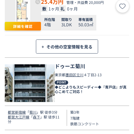
25.4
万円
管理・共益費 20,000円
敷
1ヶ月
礼
0ヶ月
お気
所在階
間取り
専有面積
4階
3LDK
50.03㎡
詳細を確認
+
その他の空室情報を見る
ドゥーエ菊川
東京都
墨田区
立川
４丁目2-13
POINT
◆どこよりもスピーディー◆『青戸店』が真
心こめてご対応！
都営新宿線
「
菊川
」駅 徒歩3分
築3年
都営大江戸線
「
森下
」駅 徒歩11
7階建
分
鉄筋コンクリート