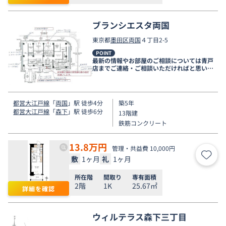
ブランシエスタ両国
東京都
墨田区
両国
４丁目2-5
POINT
最新の情報やお部屋のご相談については青戸
店までご連絡・ご相談いただければと思いま
す。
都営大江戸線
「
両国
」駅 徒歩4分
築5年
都営大江戸線
「
森下
」駅 徒歩6分
13階建
鉄筋コンクリート
13.8
万円
管理・共益費 10,000円
敷
1ヶ月
礼
1ヶ月
お気
所在階
間取り
専有面積
2階
1K
25.67㎡
詳細を確認
ウィルテラス森下三丁目