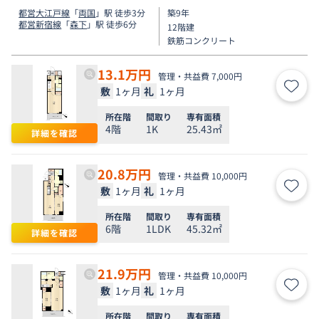
都営大江戸線
「
両国
」駅 徒歩3分
築9年
都営新宿線
「
森下
」駅 徒歩6分
12階建
鉄筋コンクリート
13.1
万円
管理・共益費 7,000円
敷
1ヶ月
礼
1ヶ月
お気
所在階
間取り
専有面積
4階
1K
25.43㎡
詳細を確認
20.8
万円
管理・共益費 10,000円
敷
1ヶ月
礼
1ヶ月
お気
所在階
間取り
専有面積
6階
1LDK
45.32㎡
詳細を確認
21.9
万円
管理・共益費 10,000円
敷
1ヶ月
礼
1ヶ月
お気
所在階
間取り
専有面積