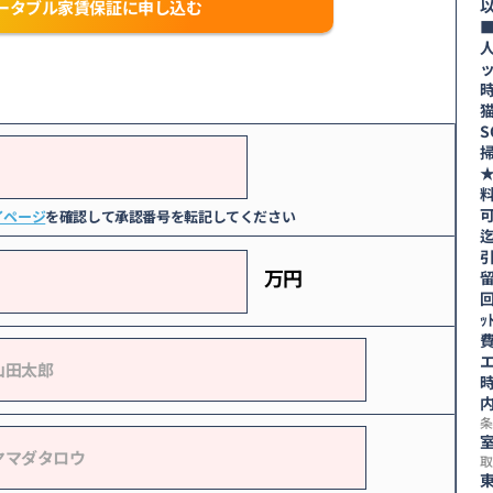
ータブル家賃保証に申し込む
可
イページ
を確認して承認番号を転記してください
万円
回
ｯ
費
エ
時
条
室
取