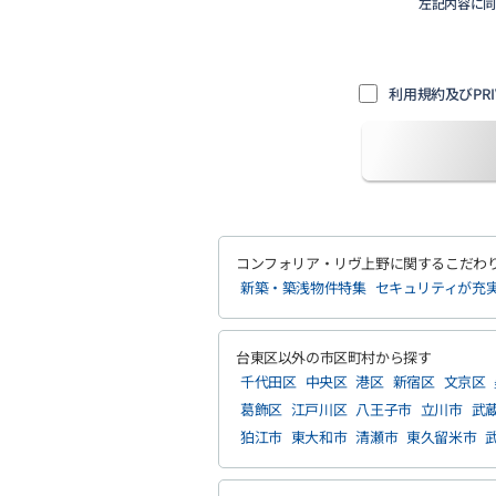
左記内容に
利用規約及びPRI
コンフォリア・リヴ上野に関するこだわ
新築・築浅物件特集
セキュリティが充
台東区以外の市区町村から探す
千代田区
中央区
港区
新宿区
文京区
葛飾区
江戸川区
八王子市
立川市
武
狛江市
東大和市
清瀬市
東久留米市