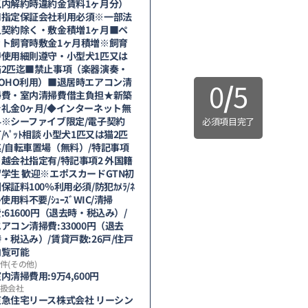
以内解約時違約金賃料1ヶ月分）
■指定保証会社利用必須※一部法
人契約除く・敷金積増1ヶ月■ペ
ット飼育時敷金1ヶ月積増※飼育
時使用細則遵守・小型犬1匹又は
猫2匹迄■禁止事項（楽器演奏・
SOHO利用）■退居時エアコン清
0
/
5
掃費・室内清掃費借主負担★新築
★礼金0ヶ月/◆インターネット無
料※シーファイブ限定/電子契約
必須項目完了
/ﾍﾟｯﾄ相談 小型犬1匹又は猫2匹
迄/自転車置場（無料）/特記事項
引越会社指定有/特記事項2 外国籍
留学生 歓迎※エポスカードGTN初
保証料100％利用必須/防犯ｶﾒﾗ/ﾈ
ﾄ使用料不要/ｼｭｰｽﾞWIC/清掃
:61600円（退去時・税込み）/
アコン清掃費:33000円（退去
・税込み）/賃貸戸数:26戸/住戸
内覧可能
件(その他)
内清掃費用:9万4,600円
扱会社
東急住宅リース株式会社 リーシン