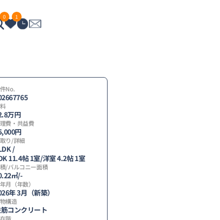
0
1
件No.
02667765
料
2.8
万円
理費・共益費
5,000円
取り/詳細
LDK /
DK 11.4帖 1室
/
洋室 4.2帖 1室
積/バルコニー面積
0.22㎡/-
年月（年数）
026年 3月（新築）
物構造
鉄筋コンクリート
在階