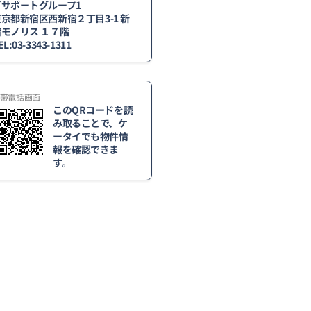
グサポートグループ1
京都新宿区西新宿２丁目3-1 新
宿モノリス １７階
EL:03-3343-1311
帯電話画面
このQRコードを読
み取ることで、ケ
ータイでも物件情
報を確認できま
す。