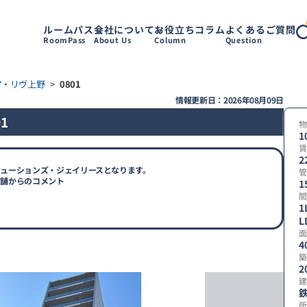
ルームパス
会社について
お役立ちコラム
よくあるご質問
RoomPass
About Us
Column
Question
ア・リヴ上野
>
0801
情報更新日：2026年08月09日
1
物
1
賃
2
ューションズ・ジェイリースとなります。
管
店舗からのコメント
1
間
1
L
面
4
築
2
建
所