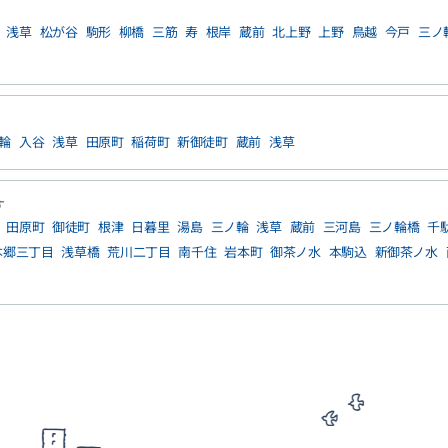
浅草
松が谷
駒形
柳橋
三筋
寿
根岸
蔵前
北上野
上野
鳥越
今戸
三ノ
輪
入谷
浅草
田原町
稲荷町
新御徒町
蔵前
浅草
す
田原町
御徒町
根津
日暮里
湯島
三ノ輪
浅草
蔵前
三河島
三ノ輪橋
千
本郷三丁目
浅草橋
荒川二丁目
南千住
岩本町
御茶ノ水
本駒込
新御茶ノ水