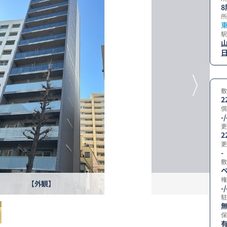
8
所
駅
敷
2
償
-/
更
2
更
-
敷
ペ
権
【外観】
-/
駐
無
保
有