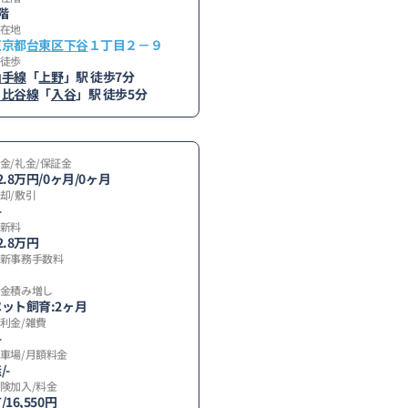
階
在地
東京都
台東区
下谷
１丁目２－９
徒歩
山手線
「
上野
」駅 徒歩7分
日比谷線
「
入谷
」駅 徒歩5分
金/礼金/保証金
2.8万円/0ヶ月/0ヶ月
却/敷引
-
新料
2.8万円
新事務手数料
金積み増し
ット飼育:2ヶ月
利金/雑費
【その他】
-
車場/月額料金
/-
険加入/料金
/16,550円