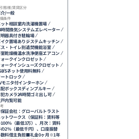
引態様/賃貸区分
介/一般
備条件
ペット相談
室内洗濯機置場
24時間換気システム
エレベーター
照明器具付き
駐輪場
バイク置場あり
システムキッチン
バス・トイレ別
追焚機能浴室
浴室乾燥機
温水洗浄便座
エアコン
ウォークインクロゼット
ウォークインシューズクロゼット
S
BS
ネット使用料無料
オートロック
TVモニタ付インターホン
宅配ボックス
ディンプルキー
防犯カメラ
24時間ゴミ出し可
住戸内覧可能
考
■保証会社：グローバルトラスト
ネットワークス（保証料：賃料等
の100％（最低3万）、月次：賃料
等の2％（最低千円）、口座振替
手数料借主負担■礼金0ヶ月※1年