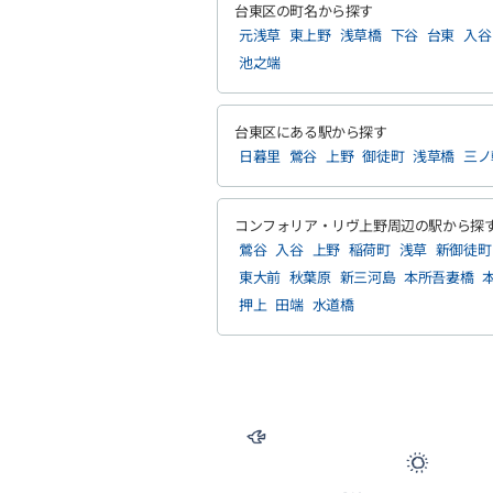
台東区の町名から探す
元浅草
東上野
浅草橋
下谷
台東
入谷
池之端
台東区にある駅から探す
日暮里
鶯谷
上野
御徒町
浅草橋
三ノ
コンフォリア・リヴ上野周辺の駅から探
鶯谷
入谷
上野
稲荷町
浅草
新御徒町
東大前
秋葉原
新三河島
本所吾妻橋
押上
田端
水道橋