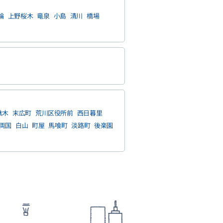
輪
上野桜木
竜泉
小島
清川
橋場
駄木
末広町
荒川区役所前
西日暮里
両国
白山
町屋
馬喰町
淡路町
後楽園