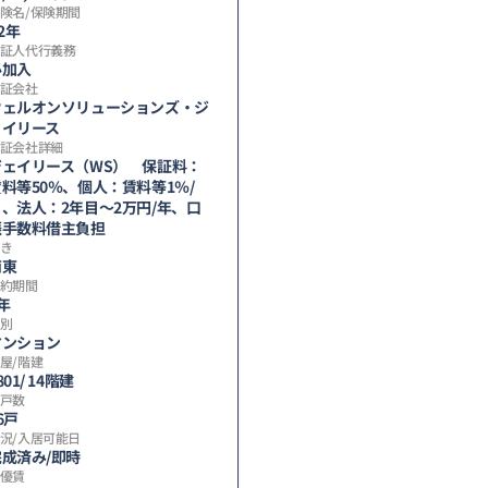
険名/保険期間
/2年
証人代行義務
必加入
証会社
ウェルオンソリューションズ・ジ
ェイリース
証会社詳細
ジェイリース（WS） 保証料：
料等50％、個人：賃料等1％/
月、法人：2年目～2万円/年、口
振手数料借主負担
き
南東
約期間
年
別
マンション
屋/階建
801/ 14階建
戸数
6戸
況/入居可能日
完成済み/即時
優賃