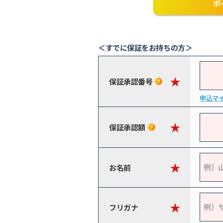
ポ
＜すでに保証をお持ちの方＞
保証承認番号
申込マ
保証承認額
お名前
フリガナ