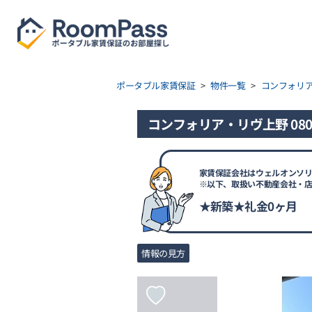
ポータブル家賃保証
>
物件一覧
>
コンフォリ
コンフォリア・リヴ上野 080
家賃保証会社はウェルオンソリ
※以下、取扱い不動産会社・
★新築★礼金0ヶ月
情報の見方