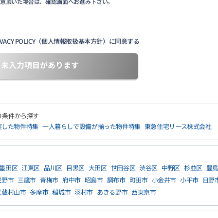
同意頂いた場合は、確認画面へお進み下さい。
VACY POLICY（個人情報取扱基本方針）に同意する
未入力項目があります
り条件から探す
実した物件特集
一人暮らしで設備が揃った物件特集
東急住宅リース株式会社
墨田区
江東区
品川区
目黒区
大田区
世田谷区
渋谷区
中野区
杉並区
豊
蔵野市
三鷹市
青梅市
府中市
昭島市
調布市
町田市
小金井市
小平市
日野
武蔵村山市
多摩市
稲城市
羽村市
あきる野市
西東京市