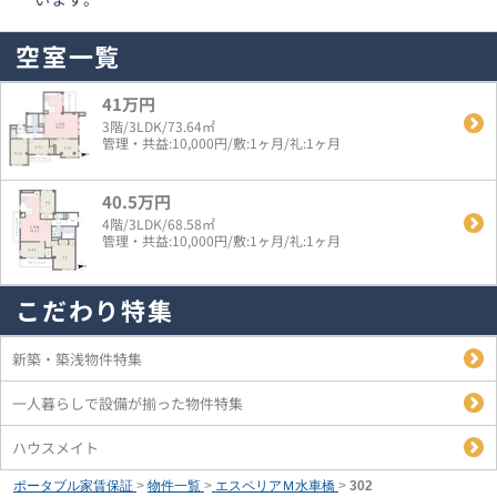
空室一覧
41万円
3階/3LDK/73.64㎡
管理・共益:10,000円/敷:1ヶ月/礼:1ヶ月
40.5万円
4階/3LDK/68.58㎡
管理・共益:10,000円/敷:1ヶ月/礼:1ヶ月
こだわり特集
新築・築浅物件特集
一人暮らしで設備が揃った物件特集
ハウスメイト
ポータブル家賃保証
>
物件一覧
>
エスペリアＭ水車橋
>
302