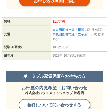
お申し込み画面に進む
賃料
11.7万円
東急田園都市線
「
用賀
」駅 徒歩7分
交通
東急田園都市線
「
二子玉川
」駅 徒歩
15分
間取り(面積)
1K(22.35㎡)
築年月
2025年 10月(築1年未満)
ポータブル家賃保証を
お持ち
の方
お部屋の内見希望・お問い合わせ
株式会社ハウスメイトショップ 渋谷店
物件について問い合わせする