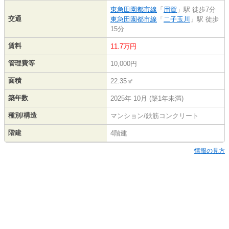
東急田園都市線
「
用賀
」駅 徒歩7分
交通
東急田園都市線
「
二子玉川
」駅 徒歩
15分
賃料
11.7万円
管理費等
10,000円
面積
22.35㎡
築年数
2025年 10月 (築1年未満)
種別/構造
マンション/鉄筋コンクリート
階建
4階建
情報の見方