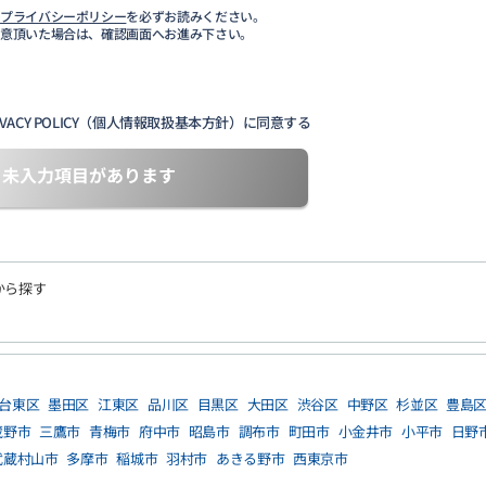
び
プライバシーポリシー
を必ずお読みください。
同意頂いた場合は、確認画面へお進み下さい。
VACY POLICY（個人情報取扱基本方針）に同意する
未入力項目があります
から探す
台東区
墨田区
江東区
品川区
目黒区
大田区
渋谷区
中野区
杉並区
豊島
蔵野市
三鷹市
青梅市
府中市
昭島市
調布市
町田市
小金井市
小平市
日野
武蔵村山市
多摩市
稲城市
羽村市
あきる野市
西東京市