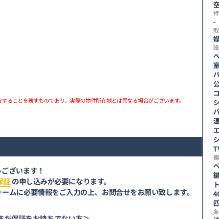
空
特
-
取
媒
設
在することを表すものであり、実際の物件所在地とは異なる場合がございます。
備
うございます！
鍵
保証
の申し込みが必要になります。
ト
ォームに必要情報をご入力の上、お問合せをお願い致します。
4
条
まだ保証をお持ちでない方＞