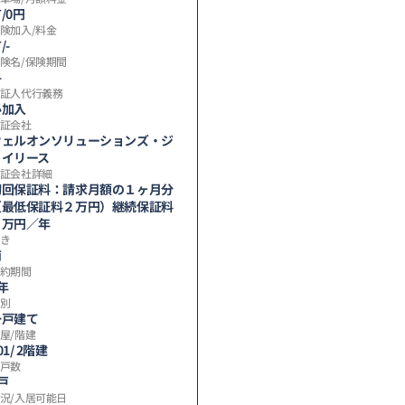
/0円
険加入/料金
/-
険名/保険期間
-
証人代行義務
必加入
証会社
ウェルオンソリューションズ・ジ
ェイリース
証会社詳細
初回保証料：請求月額の１ヶ月分
（最低保証料２万円）継続保証料
１万円／年
き
南
約期間
年
別
一戸建て
屋/階建
01/ 2階建
戸数
戸
況/入居可能日