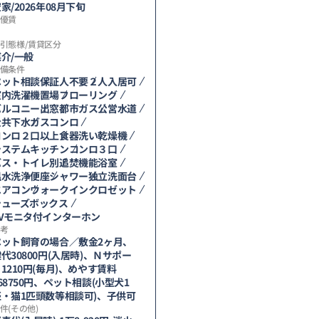
家/2026年08月下旬
優賃
引態様/賃貸区分
介/一般
備条件
ペット相談
保証人不要
２人入居可
室内洗濯機置場
フローリング
バルコニー
出窓
都市ガス
公営水道
公共下水
ガスコンロ
コンロ２口以上
食器洗い乾燥機
システムキッチン
コンロ３口
バス・トイレ別
追焚機能浴室
温水洗浄便座
シャワー
独立洗面台
エアコン
ウォークインクロゼット
シューズボックス
TVモニタ付インターホン
考
ペット飼育の場合／敷金2ヶ月、
代30800円(入居時)、Ｎサポー
1210円(毎月)、めやす賃料
68750円、ペット相談(小型犬1
匹・猫1匹頭数等相談可)、子供可
件(その他)