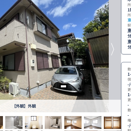
所
1
所
駅
敷
1
償
-/
更
1
更
-
【外観】外観
敷
-
権
-/
駐