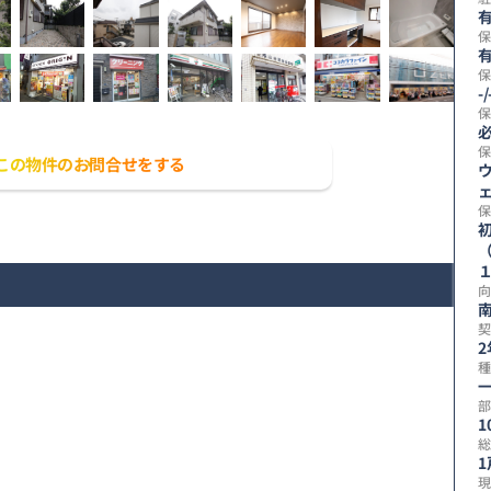
有
保
有
保
-/
保
保
この物件のお問合せをする
保
向
契
2
種
部
1
総
1
現