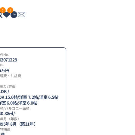
0
1
件No.
02071229
料
5
万円
理費・共益費
取り/詳細
LDK /
DK 15.0帖
/
洋室 7.2帖
/
洋室 6.5帖
間
洋室 6.0帖
/
洋室 6.0帖
積/バルコニー面積
】
10.38㎡/-
年月（年数）
995年 8月（築31年）
物構造
木造