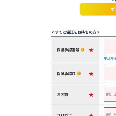
ポ
＜すでに保証をお持ちの方＞
保証承認番号
申込マ
保証承認額
お名前
フリガナ