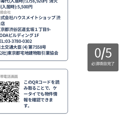
毒代(入居時):1万8,920円 消火
(入居時):5,500円
扱会社
株式会社ハウスメイトショップ 渋
谷店
東京都渋谷区道玄坂１丁目9-
 ODAビルディング 1F
EL:03-3780-0302
0
/
5
土交通大臣 (4) 第7558号
(公社)東京都宅地建物取引業協会
必須項目完了
帯電話画面
このQRコードを読
み取ることで、ケ
ータイでも物件情
報を確認できま
す。