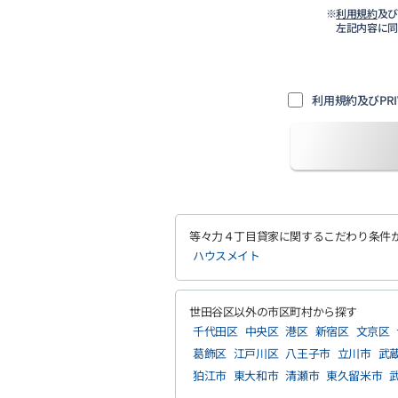
※
利用規約
及
左記内容に
利用規約及びPRI
等々力４丁目貸家に関するこだわり条件
ハウスメイト
世田谷区以外の市区町村から探す
千代田区
中央区
港区
新宿区
文京区
葛飾区
江戸川区
八王子市
立川市
武
狛江市
東大和市
清瀬市
東久留米市