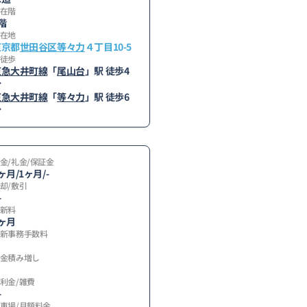
在階
階
在地
東京都
世田谷区
等々力
４丁目10-5
徒歩
東急大井町線
「
尾山台
」駅 徒歩4
分
東急大井町線
「
等々力
」駅 徒歩6
分
金/礼金/保証金
ヶ月/1ヶ月/-
却/敷引
-
新料
ヶ月
新事務手数料
金積み増し
利金/雑費
-
車場/月額料金