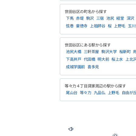
世田谷区の町名から探す
下馬
赤堤
駒沢
三宿
池尻
経堂
深沢
弦巻
豪徳寺
上祖師谷
桜
上野毛
玉川
世田谷区にある駅から探す
池尻大橋
三軒茶屋
駒沢大学
桜新町
下高井戸
代田橋
明大前
桜上水
上北
成城学園前
喜多見
等々力４丁目貸家周辺の駅から探す
尾山台
等々力
九品仏
上野毛
自由が