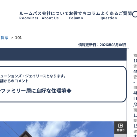
ルームパス
会社について
お役立ちコラム
よくあるご質問
RoomPass
About Us
Column
Question
目貸家
>
101
情報更新日：2026年08月06日
物
1
賃
4
ューションズ・ジェイリースとなります。
管
店舗からのコメント
-
間
◆ファミリー層に良好な住環境◆
4
L
【
/
取
面
り
1
築
1
建