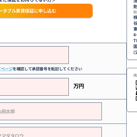
消
剤
ータブル家賃保証に申し込む
取
4
T
国
イページ
を確認して承認番号を転記してください
携
万円